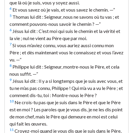
que là où je suis, vous y soyez aussi.
4
Et vous savez où je vais, et vous savez le chemin. —”
5
Thomas lui dit : Seigneur, nous ne savons où tu vas ; et
comment pouvons-nous savoir le chemin ? —”
6
Jésus lui dit : C’est moi qui suis le chemin et la vérité et
la vie ; nul ne vient au Père que par moi.
7
Si vous m’aviez connu, vous auriez aussi connu mon
Père ; et dès maintenant vous le connaissez et vous l’avez
vu. —”
8
Philippe lui dit : Seigneur, montre-nous le Père, et cela
nous suffit. —”
9
Jésus lui dit : Il y a si longtemps que je suis avec vous, et
tu ne m’as pas connu, Philippe ! Qui m’a vu a vu le Père ; et
comment dis-tu, toi : Montre-nous le Père ?
10
Ne crois-tu pas que je suis dans le Père et que le Père
est en moi ? Les paroles que je vous dis, je ne les dis point
de mon chef, mais le Père qui demeure en moi est celui
qui fait les œuvres.
11
Croyez-moi quand je vous dis que je suis dans le Père,