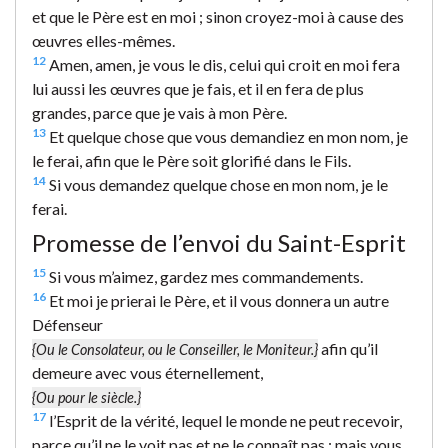
et que le Père est en moi ; sinon croyez-moi à cause des
œuvres elles-mêmes.
12
Amen, amen, je vous le dis, celui qui croit en moi fera
lui aussi les œuvres que je fais, et il en fera de plus
grandes, parce que je vais à mon Père.
13
Et quelque chose que vous demandiez en mon nom, je
le ferai, afin que le Père soit glorifié dans le Fils.
14
Si vous demandez quelque chose en mon nom, je le
ferai.
Promesse de l’envoi du Saint-Esprit
15
Si vous m’aimez, gardez mes commandements.
16
Et moi je prierai le Père, et il vous donnera un autre
Défenseur
afin qu’il
{Ou le Consolateur, ou le Conseiller, le Moniteur.}
demeure avec vous éternellement,
{Ou pour le siècle.}
17
l’Esprit de la vérité, lequel le monde ne peut recevoir,
parce qu’il ne le voit pas et ne le connaît pas ; mais vous,