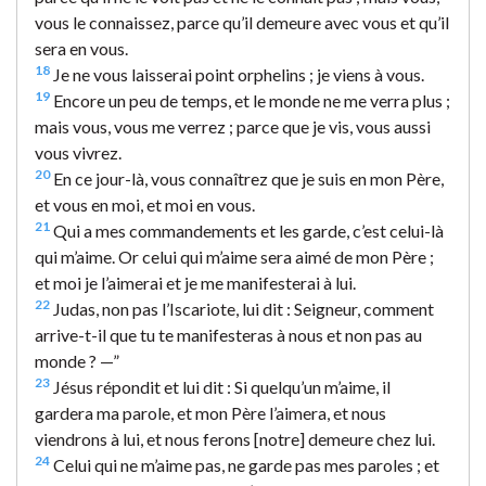
vous le connaissez, parce qu’il demeure avec vous et qu’il
sera en vous.
18
Je ne vous laisserai point orphelins ; je viens à vous.
19
Encore un peu de temps, et le monde ne me verra plus ;
mais vous, vous me verrez ; parce que je vis, vous aussi
vous vivrez.
20
En ce jour-là, vous connaîtrez que je suis en mon Père,
et vous en moi, et moi en vous.
21
Qui a mes commandements et les garde, c’est celui-là
qui m’aime. Or celui qui m’aime sera aimé de mon Père ;
et moi je l’aimerai et je me manifesterai à lui.
22
Judas, non pas l’Iscariote, lui dit : Seigneur, comment
arrive-t-il que tu te manifesteras à nous et non pas au
monde ? —”
23
Jésus répondit et lui dit : Si quelqu’un m’aime, il
gardera ma parole, et mon Père l’aimera, et nous
viendrons à lui, et nous ferons [notre] demeure chez lui.
24
Celui qui ne m’aime pas, ne garde pas mes paroles ; et