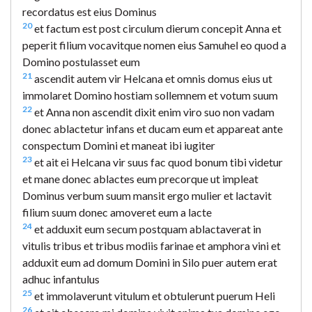
recordatus est eius Dominus
20
et factum est post circulum dierum concepit Anna et
peperit filium vocavitque nomen eius Samuhel eo quod a
Domino postulasset eum
21
ascendit autem vir Helcana et omnis domus eius ut
immolaret Domino hostiam sollemnem et votum suum
22
et Anna non ascendit dixit enim viro suo non vadam
donec ablactetur infans et ducam eum et appareat ante
conspectum Domini et maneat ibi iugiter
23
et ait ei Helcana vir suus fac quod bonum tibi videtur
et mane donec ablactes eum precorque ut impleat
Dominus verbum suum mansit ergo mulier et lactavit
filium suum donec amoveret eum a lacte
24
et adduxit eum secum postquam ablactaverat in
vitulis tribus et tribus modiis farinae et amphora vini et
adduxit eum ad domum Domini in Silo puer autem erat
adhuc infantulus
25
et immolaverunt vitulum et obtulerunt puerum Heli
26