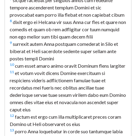
sicque faciebat per singulos annos cum redeunte
tempore ascenderent templum Domini et sic
provocabat eam porro illa flebat et non capiebat cibum
8
dixit ergo ei Helcana vir suus Anna cur fles et quare non
comedis et quam ob rem adfligitur cor tuum numquid
non ego melior sum tibi quam decem filii
9
surrexit autem Anna postquam comederat in Silo et
biberat et Heli sacerdote sedente super sellam ante
postes templi Domini
10
cum esset amaro animo oravit Dominum flens largiter
11
et votum vovit dicens Domine exercituum si
respiciens videris adflictionem famulae tuae et
recordatus mei fueris nec oblitus ancillae tuae
dederisque servae tuae sexum virilem dabo eum Domino
omnes dies vitae eius et novacula non ascendet super
caput eius
12
factum est ergo cum illa multiplicaret preces coram
Domino ut Heli observaret os eius
13
porro Anna loquebatur in corde suo tantumque labia