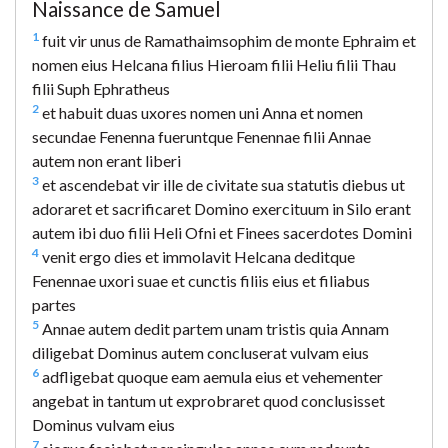
Naissance de Samuel
1
fuit vir unus de Ramathaimsophim de monte Ephraim et
nomen eius Helcana filius Hieroam filii Heliu filii Thau
filii Suph Ephratheus
2
et habuit duas uxores nomen uni Anna et nomen
secundae Fenenna fueruntque Fenennae filii Annae
autem non erant liberi
3
et ascendebat vir ille de civitate sua statutis diebus ut
adoraret et sacrificaret Domino exercituum in Silo erant
autem ibi duo filii Heli Ofni et Finees sacerdotes Domini
4
venit ergo dies et immolavit Helcana deditque
Fenennae uxori suae et cunctis filiis eius et filiabus
partes
5
Annae autem dedit partem unam tristis quia Annam
diligebat Dominus autem concluserat vulvam eius
6
adfligebat quoque eam aemula eius et vehementer
angebat in tantum ut exprobraret quod conclusisset
Dominus vulvam eius
7