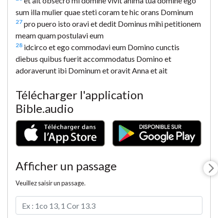
et ait obsecro mi domine vivit anima tua domine ego
sum illa mulier quae steti coram te hic orans Dominum
27
pro puero isto oravi et dedit Dominus mihi petitionem
meam quam postulavi eum
28
idcirco et ego commodavi eum Domino cunctis
diebus quibus fuerit accommodatus Domino et
adoraverunt ibi Dominum et oravit Anna et ait
Télécharger l'application
Bible.audio
Afficher un passage
Veuillez saisir un passage.