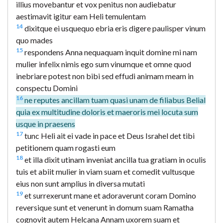
illius movebantur et vox penitus non audiebatur
aestimavit igitur eam Heli temulentam
14
dixitque ei usquequo ebria eris digere paulisper vinum
quo mades
15
respondens Anna nequaquam inquit domine mi nam
mulier infelix nimis ego sum vinumque et omne quod
inebriare potest non bibi sed effudi animam meam in
conspectu Domini
16
ne reputes ancillam tuam quasi unam de filiabus Belial
quia ex multitudine doloris et maeroris mei locuta sum
usque in praesens
17
tunc Heli ait ei vade in pace et Deus Israhel det tibi
petitionem quam rogasti eum
18
et illa dixit utinam inveniat ancilla tua gratiam in oculis
tuis et abiit mulier in viam suam et comedit vultusque
eius non sunt amplius in diversa mutati
19
et surrexerunt mane et adoraverunt coram Domino
reversique sunt et venerunt in domum suam Ramatha
cognovit autem Helcana Annam uxorem suam et