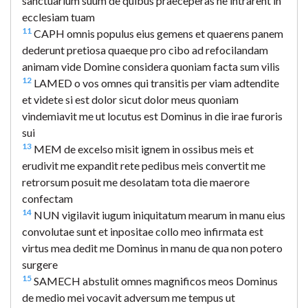
sanctuarium suum de quibus praeceperas ne intrarent in
ecclesiam tuam
11
CAPH omnis populus eius gemens et quaerens panem
dederunt pretiosa quaeque pro cibo ad refocilandam
animam vide Domine considera quoniam facta sum vilis
12
LAMED o vos omnes qui transitis per viam adtendite
et videte si est dolor sicut dolor meus quoniam
vindemiavit me ut locutus est Dominus in die irae furoris
sui
13
MEM de excelso misit ignem in ossibus meis et
erudivit me expandit rete pedibus meis convertit me
retrorsum posuit me desolatam tota die maerore
confectam
14
NUN vigilavit iugum iniquitatum mearum in manu eius
convolutae sunt et inpositae collo meo infirmata est
virtus mea dedit me Dominus in manu de qua non potero
surgere
15
SAMECH abstulit omnes magnificos meos Dominus
de medio mei vocavit adversum me tempus ut