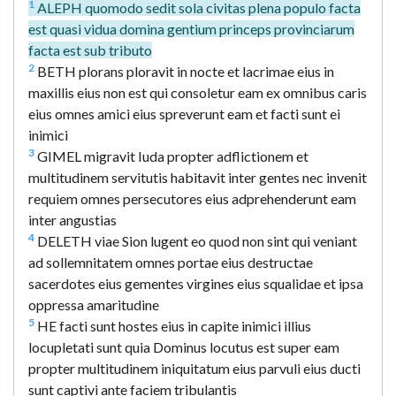
1
ALEPH quomodo sedit sola civitas plena populo facta
est quasi vidua domina gentium princeps provinciarum
facta est sub tributo
2
BETH plorans ploravit in nocte et lacrimae eius in
maxillis eius non est qui consoletur eam ex omnibus caris
eius omnes amici eius spreverunt eam et facti sunt ei
inimici
3
GIMEL migravit Iuda propter adflictionem et
multitudinem servitutis habitavit inter gentes nec invenit
requiem omnes persecutores eius adprehenderunt eam
inter angustias
4
DELETH viae Sion lugent eo quod non sint qui veniant
ad sollemnitatem omnes portae eius destructae
sacerdotes eius gementes virgines eius squalidae et ipsa
oppressa amaritudine
5
HE facti sunt hostes eius in capite inimici illius
locupletati sunt quia Dominus locutus est super eam
propter multitudinem iniquitatum eius parvuli eius ducti
sunt captivi ante faciem tribulantis