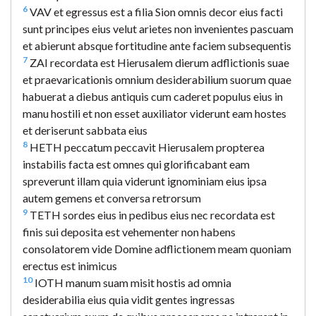
6
VAV et egressus est a filia Sion omnis decor eius facti
sunt principes eius velut arietes non invenientes pascuam
et abierunt absque fortitudine ante faciem subsequentis
7
ZAI recordata est Hierusalem dierum adflictionis suae
et praevaricationis omnium desiderabilium suorum quae
habuerat a diebus antiquis cum caderet populus eius in
manu hostili et non esset auxiliator viderunt eam hostes
et deriserunt sabbata eius
8
HETH peccatum peccavit Hierusalem propterea
instabilis facta est omnes qui glorificabant eam
spreverunt illam quia viderunt ignominiam eius ipsa
autem gemens et conversa retrorsum
9
TETH sordes eius in pedibus eius nec recordata est
finis sui deposita est vehementer non habens
consolatorem vide Domine adflictionem meam quoniam
erectus est inimicus
10
IOTH manum suam misit hostis ad omnia
desiderabilia eius quia vidit gentes ingressas