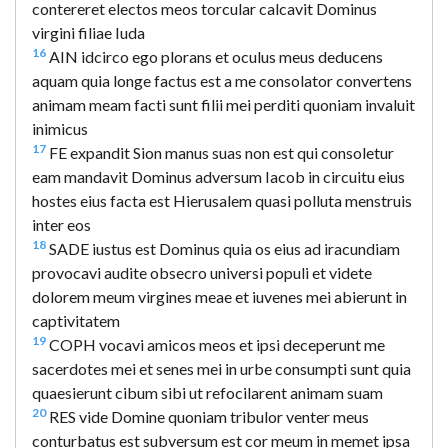
contereret electos meos torcular calcavit Dominus
virgini filiae Iuda
16
AIN idcirco ego plorans et oculus meus deducens
aquam quia longe factus est a me consolator convertens
animam meam facti sunt filii mei perditi quoniam invaluit
inimicus
17
FE expandit Sion manus suas non est qui consoletur
eam mandavit Dominus adversum Iacob in circuitu eius
hostes eius facta est Hierusalem quasi polluta menstruis
inter eos
18
SADE iustus est Dominus quia os eius ad iracundiam
provocavi audite obsecro universi populi et videte
dolorem meum virgines meae et iuvenes mei abierunt in
captivitatem
19
COPH vocavi amicos meos et ipsi deceperunt me
sacerdotes mei et senes mei in urbe consumpti sunt quia
quaesierunt cibum sibi ut refocilarent animam suam
20
RES vide Domine quoniam tribulor venter meus
conturbatus est subversum est cor meum in memet ipsa