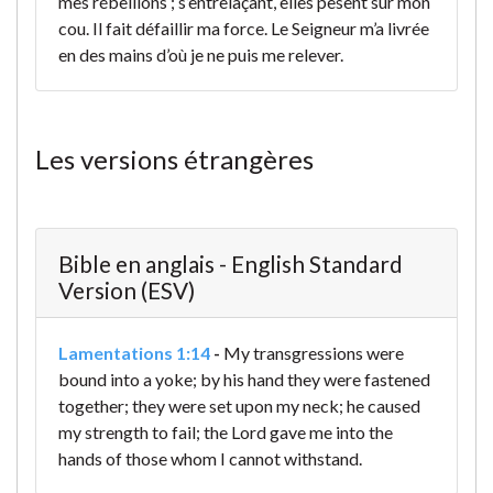
mes rébellions ; s’entrelaçant, elles pèsent
sur mon
cou. Il fait défaillir ma force. Le Seigneur m’a livrée
en des mains d’où je ne puis me relever.
Les versions étrangères
Bible en anglais - English Standard
Version (ESV)
Lamentations 1:14
-
My transgressions were
bound into a yoke;
by his hand they were fastened
together;
they were set upon my neck;
he caused
my strength to fail;
the Lord gave me into the
hands
of those whom I cannot withstand.