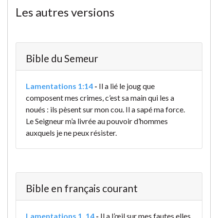
Les autres versions
Bible du Semeur
Lamentations 1:14
-
Il a lié le joug que
composent mes crimes,
c’est sa main qui les a
noués :
ils pèsent sur mon cou.
Il a sapé ma force.
Le Seigneur m’a livrée au pouvoir d’hommes
auxquels je ne peux résister.
Bible en français courant
Lamentations 1. 14
-
Il a l’œil sur mes fautes,
elles