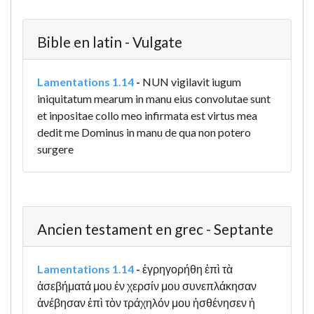
Bible en latin - Vulgate
Lamentations 1.14
-
NUN vigilavit iugum
iniquitatum mearum in manu eius convolutae sunt
et inpositae collo meo infirmata est virtus mea
dedit me Dominus in manu de qua non potero
surgere
Ancien testament en grec - Septante
Lamentations 1.14
-
ἐγρηγορήθη ἐπὶ τὰ
ἀσεβήματά μου ἐν χερσίν μου συνεπλάκησαν
ἀνέβησαν ἐπὶ τὸν τράχηλόν μου ἠσθένησεν ἡ