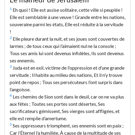
1
Eh quoi ! Elle est assise solitaire, cette ville si peuplée !
Elle est semblable à une veuve ! Grande entre les nations,
souveraine parmi les états, Elle est réduite à la servitude
!
2
Elle pleure durant la nuit, et ses joues sont couvertes de
larmes ; de tous ceux qui l’aimaient nul ne la console ;
Tous ses amis lui sont devenus infidèles, Ils sont devenus
ses ennemis.
3
Juda est en exil, victime de l’oppression et d’une grande
servitude ; Il habite au milieu des nations, Et il n’y trouve
point de repos ; Tous ses persécuteurs l’ont surpris dans
l’angoisse.
4
Les chemins de Sion sont dans le deuil, car on ne va plus
aux fêtes ; Toutes ses portes sont désertes, Ses
sacrificateurs gémissent, Ses vierges sont affligées, et
elle est remplie d’amertume.
5
Ses oppresseurs triomphent, ses ennemis sont en paix ;
Car l’Éternel l’a humiliée, À cause de la multitude de ses