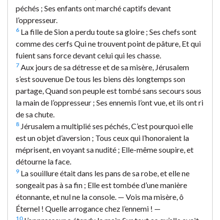
péchés ; Ses enfants ont marché captifs devant
l’oppresseur.
6
La fille de Sion a perdu toute sa gloire ; Ses chefs sont
comme des cerfs Qui ne trouvent point de pâture, Et qui
fuient sans force devant celui qui les chasse.
7
Aux jours de sa détresse et de sa misère, Jérusalem
s’est souvenue De tous les biens dès longtemps son
partage, Quand son peuple est tombé sans secours sous
la main de l’oppresseur ; Ses ennemis l’ont vue, et ils ont ri
de sa chute.
8
Jérusalem a multiplié ses péchés, C’est pourquoi elle
est un objet d’aversion ; Tous ceux qui l’honoraient la
méprisent, en voyant sa nudité ; Elle-même soupire, et
détourne la face.
9
La souillure était dans les pans de sa robe, et elle ne
songeait pas à sa fin ; Elle est tombée d’une manière
étonnante, et nul ne la console. — Vois ma misère, ô
Éternel ! Quelle arrogance chez l’ennemi ! —
10