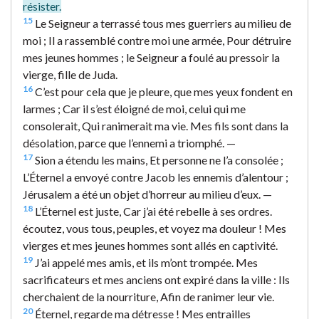
résister.
15
Le Seigneur a terrassé tous mes guerriers au milieu de
moi ; Il a rassemblé contre moi une armée, Pour détruire
mes jeunes hommes ; le Seigneur a foulé au pressoir la
vierge, fille de Juda.
16
C’est pour cela que je pleure, que mes yeux fondent en
larmes ; Car il s’est éloigné de moi, celui qui me
consolerait, Qui ranimerait ma vie. Mes fils sont dans la
désolation, parce que l’ennemi a triomphé. —
17
Sion a étendu les mains, Et personne ne l’a consolée ;
L’Éternel a envoyé contre Jacob les ennemis d’alentour ;
Jérusalem a été un objet d’horreur au milieu d’eux. —
18
L’Éternel est juste, Car j’ai été rebelle à ses ordres.
écoutez, vous tous, peuples, et voyez ma douleur ! Mes
vierges et mes jeunes hommes sont allés en captivité.
19
J’ai appelé mes amis, et ils m’ont trompée. Mes
sacrificateurs et mes anciens ont expiré dans la ville : Ils
cherchaient de la nourriture, Afin de ranimer leur vie.
20
Éternel, regarde ma détresse ! Mes entrailles