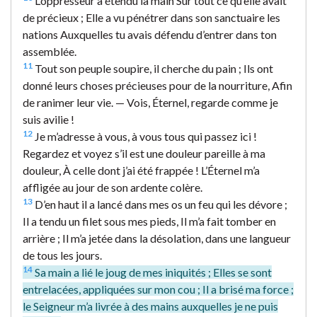
L’oppresseur a étendu la main Sur tout ce qu’elle avait
de précieux ; Elle a vu pénétrer dans son sanctuaire les
nations Auxquelles tu avais défendu d’entrer dans ton
assemblée.
11
Tout son peuple soupire, il cherche du pain ; Ils ont
donné leurs choses précieuses pour de la nourriture, Afin
de ranimer leur vie. — Vois, Éternel, regarde comme je
suis avilie !
12
Je m’adresse à vous, à vous tous qui passez ici !
Regardez et voyez s’il est une douleur pareille à ma
douleur, À celle dont j’ai été frappée ! L’Éternel m’a
affligée au jour de son ardente colère.
13
D’en haut il a lancé dans mes os un feu qui les dévore ;
Il a tendu un filet sous mes pieds, Il m’a fait tomber en
arrière ; Il m’a jetée dans la désolation, dans une langueur
de tous les jours.
14
Sa main a lié le joug de mes iniquités ; Elles se sont
entrelacées, appliquées sur mon cou ; Il a brisé ma force ;
le Seigneur m’a livrée à des mains auxquelles je ne puis