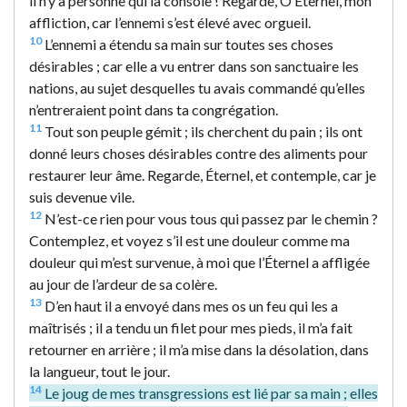
il n’y a personne qui la console ! Regarde, Ô Éternel, mon
affliction, car l’ennemi s’est élevé avec orgueil.
10
L’ennemi a étendu sa main sur toutes ses choses
désirables ; car elle a vu entrer dans son sanctuaire les
nations, au sujet desquelles tu avais commandé qu’elles
n’entreraient point dans ta congrégation.
11
Tout son peuple gémit ; ils cherchent du pain ; ils ont
donné leurs choses désirables contre des aliments pour
restaurer leur âme. Regarde, Éternel, et contemple, car je
suis devenue vile.
12
N’est-ce rien pour vous tous qui passez par le chemin ?
Contemplez, et voyez s’il est une douleur comme ma
douleur qui m’est survenue, à moi que l’Éternel a affligée
au jour de l’ardeur de sa colère.
13
D’en haut il a envoyé dans mes os un feu qui les a
maîtrisés ; il a tendu un filet pour mes pieds, il m’a fait
retourner en arrière ; il m’a mise dans la désolation, dans
la langueur, tout le jour.
14
Le joug de mes transgressions est lié par sa main ; elles