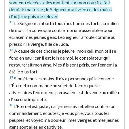
sont entrelacées, elles montent sur mon cou ; il a fait
défaillir ma force ; le Seigneur m’a livrée en des mains
d’où je ne puis me relever.
15
Le Seigneur a abattu tous mes hommes forts au milieu
de moi ; il a convoqué contre moi une assemblée pour
écraser mes jeunes gens. Le Seigneur a foulé comme au
pressoir la vierge, fille de Juda.
16
À cause de ces choses je pleure ; mon œil, mon œil se
fond en eau ; car il est loin de moi, le consolateur qui
restaurerait mon âme. Mes fils sont péris, car l’ennemi a
été le plus fort.
17
Sion étend ses mains, il n’y a personne qui la console.
L’Éternel a commandé au sujet de Jacob que ses
adversaires l’entourent ; Jérusalem est devenue au milieu
d’eux une impureté.
18
L’Éternel est juste ; car je me suis rebellée contre son
commandement. écoutez, je vous prie, vous tous les
peuples, et voyez ma douleur : mes vierges et mes jeunes
gens sont allés en captivité.