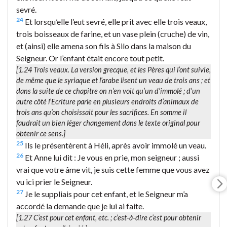
sevré.
24
Et lorsqu’elle l’eut sevré, elle prit avec elle trois veaux,
trois boisseaux de farine, et un vase plein (cruche) de vin,
et (ainsi) elle amena son fils à Silo dans la maison du
Seigneur. Or l’enfant était encore tout petit.
[1.24
Trois veaux.
La version grecque, et les Pères qui l’ont suivie,
de même que le syriaque et l’arabe lisent
un veau de trois ans
; et
dans la suite de ce chapitre on n’en voit qu’un d’immolé ; d’un
autre côté l’Ecriture parle en plusieurs endroits d’animaux de
trois ans qu’on choisissait pour les sacrifices. En somme il
faudrait un bien léger changement dans le texte original pour
obtenir ce sens.]
25
Ils le présentèrent à Héli, après avoir immolé un veau.
26
Et Anne lui dit : Je vous en prie, mon seigneur ; aussi
vrai que votre âme vit, je suis cette femme que vous avez
vu ici prier le Seigneur.
27
Je le suppliais pour cet enfant, et le Seigneur m’a
accordé la demande que je lui ai faite.
[1.27
C’est pour cet enfant
, etc. ; c’est-à-dire c’est pour obtenir