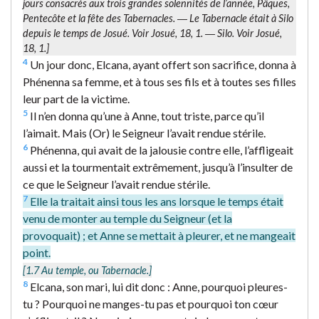
jours consacrés aux trois grandes solennités de l’année, Pâques,
Pentecôte et la fête des Tabernacles. ― Le Tabernacle était à Silo
depuis le temps de Josué. Voir Josué, 18, 1. ―
Silo.
Voir Josué,
18, 1.]
4
Un jour donc, Elcana, ayant offert son sacrifice, donna à
Phénenna sa femme, et à tous ses fils et à toutes ses filles
leur part de la victime.
5
Il n’en donna qu’une à Anne, tout triste, parce qu’il
l’aimait. Mais (Or) le Seigneur l’avait rendue stérile.
6
Phénenna, qui avait de la jalousie contre elle, l’affligeait
aussi et la tourmentait extrêmement, jusqu’à l’insulter de
ce que le Seigneur l’avait rendue stérile.
7
Elle la traitait ainsi tous les ans lorsque le temps était
venu de monter au temple du Seigneur (et la
provoquait) ; et Anne se mettait à pleurer, et ne mangeait
point.
[1.7
Au temple
, ou Tabernacle.]
8
Elcana, son mari, lui dit donc : Anne, pourquoi pleures-
tu ? Pourquoi ne manges-tu pas et pourquoi ton cœur