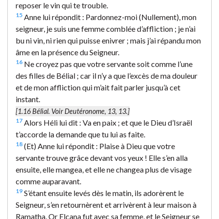
reposer le vin qui te trouble.
15
Anne lui répondit : Pardonnez-moi (Nullement), mon
seigneur, je suis une femme comblée d’affliction ; je n’ai
bu ni vin, ni rien qui puisse enivrer ; mais j’ai répandu mon
âme en la présence du Seigneur.
16
Ne croyez pas que votre servante soit comme l’une
des filles de Bélial ; car il n’y a que l’excès de ma douleur
et de mon affliction qui m’ait fait parler jusqu’à cet
instant.
[1.16
Bélial.
Voir Deutéronome, 13, 13.]
17
Alors Héli lui dit : Va en paix ; et que le Dieu d’Israël
t’accorde la demande que tu lui as faite.
18
(Et) Anne lui répondit : Plaise à Dieu que votre
servante trouve grâce devant vos yeux ! Elle s’en alla
ensuite, elle mangea, et elle ne changea plus de visage
comme auparavant.
19
S’étant ensuite levés dès le matin, ils adorèrent le
Seigneur, s’en retournèrent et arrivèrent à leur maison à
Ramatha. Or Elcana fut avec sa femme, et le Seigneur se