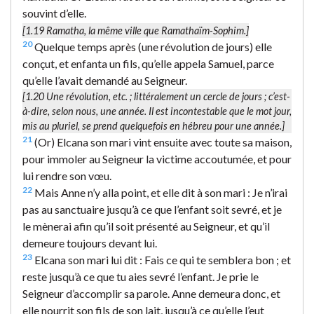
souvint d’elle.
[1.19
Ramatha
, la même ville que Ramathaïm-Sophim.]
20
Quelque temps après (une révolution de jours) elle
conçut, et enfanta un fils, qu’elle appela Samuel, parce
qu’elle l’avait demandé au Seigneur.
[1.20
Une révolution
, etc. ; littéralement
un cercle de jours
; c’est-
à-dire, selon nous,
une année
. Il est incontestable que le mot
jour
,
mis au pluriel, se prend quelquefois en hébreu pour
une année
.]
21
(Or) Elcana son mari vint ensuite avec toute sa maison,
pour immoler au Seigneur la victime accoutumée, et pour
lui rendre son vœu.
22
Mais Anne n’y alla point, et elle dit à son mari : Je n’irai
pas au sanctuaire jusqu’à ce que l’enfant soit sevré, et je
le mènerai afin qu’il soit présenté au Seigneur, et qu’il
demeure toujours devant lui.
23
Elcana son mari lui dit : Fais ce qui te semblera bon ; et
reste jusqu’à ce que tu aies sevré l’enfant. Je prie le
Seigneur d’accomplir sa parole. Anne demeura donc, et
elle nourrit son fils de son lait, jusqu’à ce qu’elle l’eut