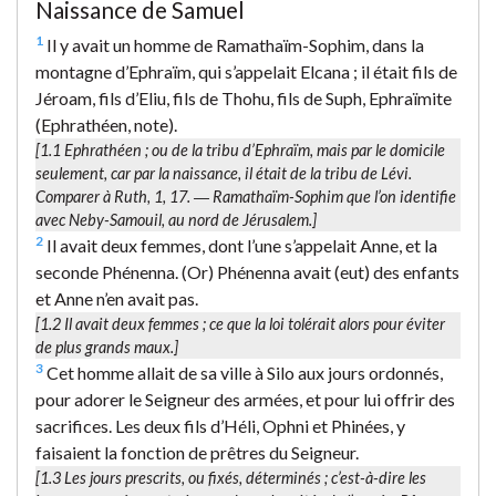
Naissance de Samuel
1
Il y avait un homme de Ramathaïm-Sophim, dans la
montagne d’Ephraïm, qui s’appelait Elcana ; il était fils de
Jéroam, fils d’Eliu, fils de Thohu, fils de Suph, Ephraïmite
(Ephrathéen, note).
[1.1
Ephrathéen
; ou de la tribu d’Ephraïm, mais par le domicile
seulement, car par la naissance, il était de la tribu de Lévi.
Comparer à Ruth, 1, 17. ―
Ramathaïm-Sophim
que l’on identifie
avec Neby-Samouil, au nord de Jérusalem.]
2
Il avait deux femmes, dont l’une s’appelait Anne, et la
seconde Phénenna. (Or) Phénenna avait (eut) des enfants
et Anne n’en avait pas.
[1.2
Il avait deux femmes
; ce que la loi tolérait alors pour éviter
de plus grands maux.]
3
Cet homme allait de sa ville à Silo aux jours ordonnés,
pour adorer le Seigneur des armées, et pour lui offrir des
sacrifices. Les deux fils d’Héli, Ophni et Phinées, y
faisaient la fonction de prêtres du Seigneur.
[1.3
Les jours prescrits
, ou fixés, déterminés ; c’est-à-dire les