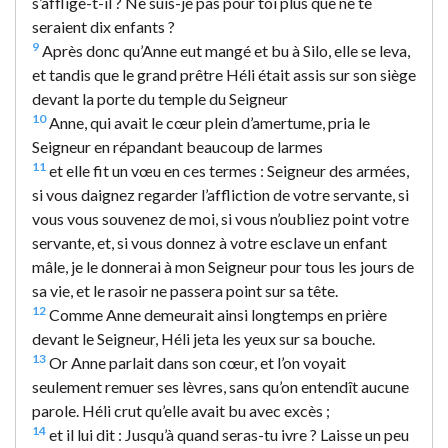
s’afflige-t-il ? Ne suis-je pas pour toi plus que ne te
seraient dix enfants ?
9
Après donc qu’Anne eut mangé et bu à Silo, elle se leva,
et tandis que le grand prêtre Héli était assis sur son siège
devant la porte du temple du Seigneur
10
Anne, qui avait le cœur plein d’amertume, pria le
Seigneur en répandant beaucoup de larmes
11
et elle fit un vœu en ces termes : Seigneur des armées,
si vous daignez regarder l’affliction de votre servante, si
vous vous souvenez de moi, si vous n’oubliez point votre
servante, et, si vous donnez à votre esclave un enfant
mâle, je le donnerai à mon Seigneur pour tous les jours de
sa vie, et le rasoir ne passera point sur sa tête.
12
Comme Anne demeurait ainsi longtemps en prière
devant le Seigneur, Héli jeta les yeux sur sa bouche.
13
Or Anne parlait dans son cœur, et l’on voyait
seulement remuer ses lèvres, sans qu’on entendît aucune
parole. Héli crut qu’elle avait bu avec excès ;
14
et il lui dit : Jusqu’à quand seras-tu ivre ? Laisse un peu