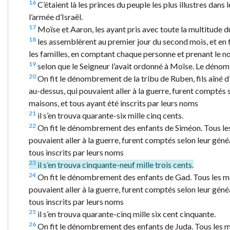
16
C’étaient là les princes du peuple les plus illustres dans 
l’armée d’Israël.
17
Moïse et Aaron, les ayant pris avec toute la multitude d
18
les assemblèrent au premier jour du second mois, et en f
les familles, en comptant chaque personne et prenant le n
19
selon que le Seigneur l’avait ordonné à Moïse. Le dénomb
20
On fit le dénombrement de la tribu de Ruben, fils aîné d’
au-dessus, qui pouvaient aller à la guerre, furent comptés se
maisons, et tous ayant été inscrits par leurs noms
21
il s’en trouva quarante-six mille cinq cents.
22
On fit le dénombrement des enfants de Siméon. Tous les 
pouvaient aller à la guerre, furent comptés selon leur généal
tous inscrits par leurs noms
23
il s’en trouva cinquante-neuf mille trois cents.
24
On fit le dénombrement des enfants de Gad. Tous les mâl
pouvaient aller à la guerre, furent comptés selon leur généal
tous inscrits par leurs noms
25
il s’en trouva quarante-cinq mille six cent cinquante.
26
On fit le dénombrement des enfants de Juda. Tous les mâl