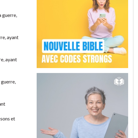
a guerre,
rre, ayant
re, ayant
 guerre,
ant
isons et