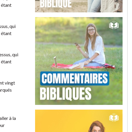
t étant
sus, qui
t étant
essus, qui
t étant
nt vingt
marqués
ller à la
eur