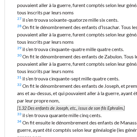
pouvaient aller à la guerre, furent comptés selon leur généal
tous inscrits par leurs noms
27
il s’en trouva soixante-quatorze mille six cents.
28
On fit le dénombrement des enfants d’Issachar. Tous les 
pouvaient aller à la guerre, furent comptés selon leur généal
tous inscrits par leurs noms
29
il s’en trouva cinquante-quatre mille quatre cents.
30
On fit le dénombrement des enfants de Zabulon. Tous les
pouvaient aller à la guerre, furent comptés selon leur généal
tous inscrits par leurs noms
31
il s’en trouva cinquante-sept mille quatre cents.
32
On fit le dénombrement des enfants de Joseph, et premi
ans et au-dessus, et qui pouvaient aller à la guerre, ayant 
par leur propre nom,
[1.32
Des enfants de Joseph
, etc., issus de son fils Ephraïm.]
33
il s’en trouva quarante mille cinq cents.
34
On fit ensuite le dénombrement des enfants de Manassé ; 
guerre, ayant été comptés selon leur généalogie (les généra