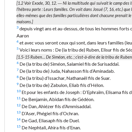
[1.2 Voir Exode, 30, 12. ― Ni la multitude qui suivait le camp des
l’hébreu porte :
Leurs familles
. On voit dans Josué (7, 16, etc.) que
elles-mêmes que des familles particulières dont chacune prenait l
maisons.]
3
depuis vingt ans et au-dessus, de tous les hommes forts d’
Aaron
4
et avec vous seront ceux qui sont, dans leurs familles (leu
5
Voici leurs noms : De (la tribu de) Ruben, Elisur fils de Sé
[1.5-15
Ruben… De Siméon
, etc. ; c’est-à-dire de la tribu de Rube
6
De (la tribu de) Siméon, Salamiel fils de Surisaddaï.
7
De (la tribu de) Juda, Nahasson fils d’Aminadab.
8
De (la tribu) d’Issachar, Nathanaël fils de Suar.
9
De (la tribu de) Zabulon, Eliab fils d’Hélon.
10
Et pour les enfants de Joseph : D’Ephraïm, Elisama fils
11
De Benjamin, Abidan fils de Gédéon.
12
De Dan, Ahiézer fils d’Ammisaddaï.
13
D’Aser, Phégiel fils d’Ochran.
14
De Gad, Eliasaph fils de Duel.
15
De Nephtali, Ahira fils d’Enan.