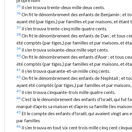
propre nom
35
il s’en trouva trente-deux mille deux cents.
36
On fit le dénombrement des enfants de Benjamin ; et tous 
ayant été (par tiges,) par familles et par maisons, et étan
37
il s’en trouva trente-cinq mille quatre cents.
38
On fit le dénombrement des enfants de Dan ; et tous ceux 
été comptés (par tiges,) par familles et par maisons, et é
39
il s’en trouva soixante-deux mille sept cents.
40
On fit le dénombrement des enfants d’Aser ; et tous ceux 
été comptés (par tiges,) par familles et par maisons, et é
41
il s’en trouva quarante-et-un mille cinq cents.
42
On fit le dénombrement des enfants de Nephtali ; et tous 
ayant été comptés (par tiges,) par familles et par maisons
43
il s’en trouva cinquante-trois mille quatre cents.
44
C’est là le dénombrement des enfants d’Israël, qui fut fa
marqué d’après sa maison et d’après sa famille (les maison
45
Et le compte des enfants d’Israël, qui avaient vingt ans e
par familles
46
il s’en trouva en tout six cent trois mille cinq cent cinq