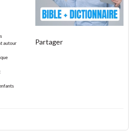
ls
Partager
nt autour
elque
t
 enfants