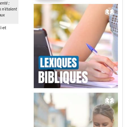
renté
;
s n’étaient
aux
i et