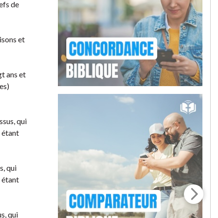
hefs de
isons et
gt ans et
es)
ssus, qui
t étant
s, qui
t étant
s, qui