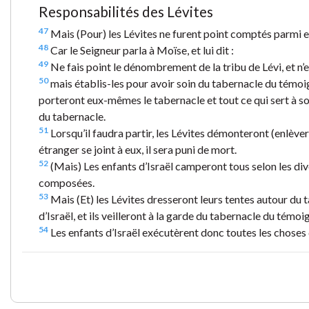
Responsabilités des Lévites
47
Mais (Pour) les Lévites ne furent point comptés parmi eux
48
Car le Seigneur parla à Moïse, et lui dit :
49
Ne fais point le dénombrement de la tribu de Lévi, et n’
50
mais établis-les pour avoir soin du tabernacle du témoig
porteront eux-mêmes le tabernacle et tout ce qui sert à son
du tabernacle.
51
Lorsqu’il faudra partir, les Lévites démonteront (enlèvero
étranger se joint à eux, il sera puni de mort.
52
(Mais) Les enfants d’Israël camperont tous selon les div
composées.
53
Mais (Et) les Lévites dresseront leurs tentes autour du 
d’Israël, et ils veilleront à la garde du tabernacle du témoi
54
Les enfants d’Israël exécutèrent donc toutes les choses