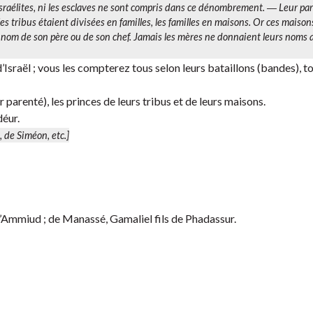
 Israélites, ni les esclaves ne sont compris dans ce dénombrement. ―
Leur pa
 les tribus étaient divisées en familles, les familles en maisons. Or ces maison
e nom de son père ou de son chef. Jamais les mères ne donnaient leurs noms 
Israël ; vous les compterez tous selon leurs bataillons (bandes), to
r parenté), les princes de leurs tribus et de leurs maisons.
déur.
n, de Siméon, etc.]
 d’Ammiud ; de Manassé, Gamaliel fils de Phadassur.