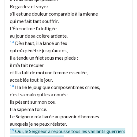
Regardez et voyez
s’il est une douleur comparable à la mienne
qui me fait tant souffrir.
L’Éternel me l’a infligée
au jour de sa colère ardente.
13
D’en haut, il a lancé un feu
qui m’a pénétré jusqu’aux os,
il a tendu un filet sous mes pieds :
il m’a fait reculer
et il a fait de moi une femme esseulée,
accablée tout le jour.
14
Il a lié le joug que composent mes crimes,
c’est sa main qui les a noués :
ils pèsent sur mon cou.
Il a sapé ma force.
Le Seigneur m’a livrée au pouvoir d’hommes
auxquels je ne peux résister.
15
Oui, le Seigneur a repoussé tous les vaillants guerriers