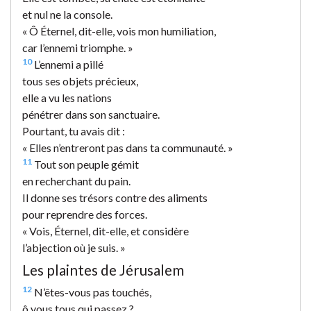
et nul ne la console.
« Ô Éternel, dit-elle, vois mon humiliation,
car l’ennemi triomphe. »
10
L’ennemi a pillé
tous ses objets précieux,
elle a vu les nations
pénétrer dans son sanctuaire.
Pourtant, tu avais dit :
« Elles n’entreront pas dans ta communauté. »
11
Tout son peuple gémit
en recherchant du pain.
Il donne ses trésors contre des aliments
pour reprendre des forces.
« Vois, Éternel, dit-elle, et considère
l’abjection où je suis. »
Les plaintes de Jérusalem
12
N’êtes-vous pas touchés,
ô vous tous qui passez ?