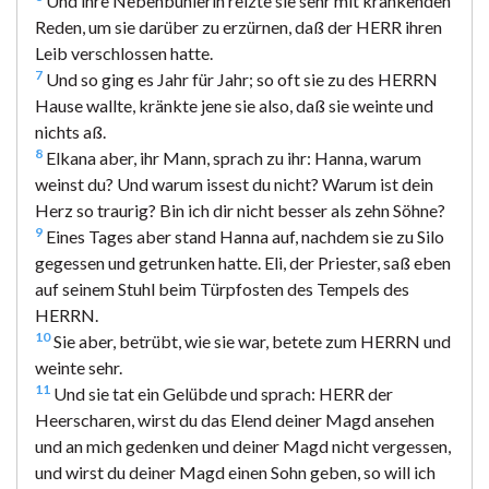
Und ihre Nebenbuhlerin reizte sie sehr mit kränkenden
Reden, um sie darüber zu erzürnen, daß der HERR ihren
Leib verschlossen hatte.
7
Und so ging es Jahr für Jahr; so oft sie zu des HERRN
Hause wallte, kränkte jene sie also, daß sie weinte und
nichts aß.
8
Elkana aber, ihr Mann, sprach zu ihr: Hanna, warum
weinst du? Und warum issest du nicht? Warum ist dein
Herz so traurig? Bin ich dir nicht besser als zehn Söhne?
9
Eines Tages aber stand Hanna auf, nachdem sie zu Silo
gegessen und getrunken hatte. Eli, der Priester, saß eben
auf seinem Stuhl beim Türpfosten des Tempels des
HERRN.
10
Sie aber, betrübt, wie sie war, betete zum HERRN und
weinte sehr.
11
Und sie tat ein Gelübde und sprach: HERR der
Heerscharen, wirst du das Elend deiner Magd ansehen
und an mich gedenken und deiner Magd nicht vergessen,
und wirst du deiner Magd einen Sohn geben, so will ich