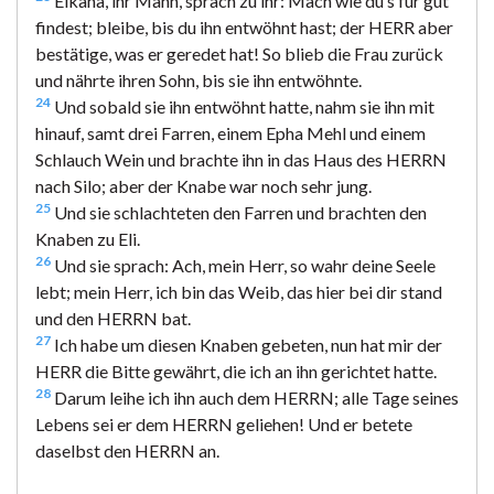
Elkana, ihr Mann, sprach zu ihr: Mach wie du’s für gut
findest; bleibe, bis du ihn entwöhnt hast; der HERR aber
bestätige, was er geredet hat! So blieb die Frau zurück
und nährte ihren Sohn, bis sie ihn entwöhnte.
24
Und sobald sie ihn entwöhnt hatte, nahm sie ihn mit
hinauf, samt drei Farren, einem Epha Mehl und einem
Schlauch Wein und brachte ihn in das Haus des HERRN
nach Silo; aber der Knabe war noch sehr jung.
25
Und sie schlachteten den Farren und brachten den
Knaben zu Eli.
26
Und sie sprach: Ach, mein Herr, so wahr deine Seele
lebt; mein Herr, ich bin das Weib, das hier bei dir stand
und den HERRN bat.
27
Ich habe um diesen Knaben gebeten, nun hat mir der
HERR die Bitte gewährt, die ich an ihn gerichtet hatte.
28
Darum leihe ich ihn auch dem HERRN; alle Tage seines
Lebens sei er dem HERRN geliehen! Und er betete
daselbst den HERRN an.