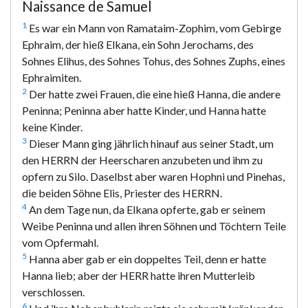
Naissance de Samuel
1
Es war ein Mann von Ramataim-Zophim, vom Gebirge
Ephraim, der hieß Elkana, ein Sohn Jerochams, des
Sohnes Elihus, des Sohnes Tohus, des Sohnes Zuphs, eines
Ephraimiten.
2
Der hatte zwei Frauen, die eine hieß Hanna, die andere
Peninna; Peninna aber hatte Kinder, und Hanna hatte
keine Kinder.
3
Dieser Mann ging jährlich hinauf aus seiner Stadt, um
den HERRN der Heerscharen anzubeten und ihm zu
opfern zu Silo. Daselbst aber waren Hophni und Pinehas,
die beiden Söhne Elis, Priester des HERRN.
4
An dem Tage nun, da Elkana opferte, gab er seinem
Weibe Peninna und allen ihren Söhnen und Töchtern Teile
vom Opfermahl.
5
Hanna aber gab er ein doppeltes Teil, denn er hatte
Hanna lieb; aber der HERR hatte ihren Mutterleib
verschlossen.
6