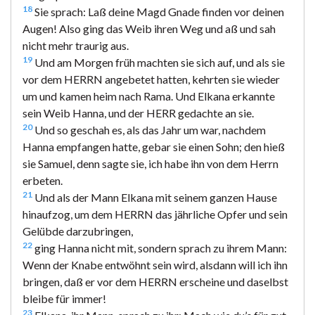
18
Sie sprach: Laß deine Magd Gnade finden vor deinen
Augen! Also ging das Weib ihren Weg und aß und sah
nicht mehr traurig aus.
19
Und am Morgen früh machten sie sich auf, und als sie
vor dem HERRN angebetet hatten, kehrten sie wieder
um und kamen heim nach Rama. Und Elkana erkannte
sein Weib Hanna, und der HERR gedachte an sie.
20
Und so geschah es, als das Jahr um war, nachdem
Hanna empfangen hatte, gebar sie einen Sohn; den hieß
sie Samuel, denn sagte sie, ich habe ihn von dem Herrn
erbeten.
21
Und als der Mann Elkana mit seinem ganzen Hause
hinaufzog, um dem HERRN das jährliche Opfer und sein
Gelübde darzubringen,
22
ging Hanna nicht mit, sondern sprach zu ihrem Mann:
Wenn der Knabe entwöhnt sein wird, alsdann will ich ihn
bringen, daß er vor dem HERRN erscheine und daselbst
bleibe für immer!
23