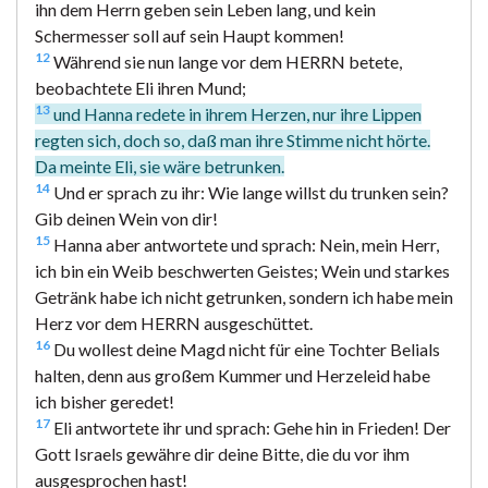
ihn dem Herrn geben sein Leben lang, und kein
Schermesser soll auf sein Haupt kommen!
12
Während sie nun lange vor dem HERRN betete,
beobachtete Eli ihren Mund;
13
und Hanna redete in ihrem Herzen, nur ihre Lippen
regten sich, doch so, daß man ihre Stimme nicht hörte.
Da meinte Eli, sie wäre betrunken.
14
Und er sprach zu ihr: Wie lange willst du trunken sein?
Gib deinen Wein von dir!
15
Hanna aber antwortete und sprach: Nein, mein Herr,
ich bin ein Weib beschwerten Geistes; Wein und starkes
Getränk habe ich nicht getrunken, sondern ich habe mein
Herz vor dem HERRN ausgeschüttet.
16
Du wollest deine Magd nicht für eine Tochter Belials
halten, denn aus großem Kummer und Herzeleid habe
ich bisher geredet!
17
Eli antwortete ihr und sprach: Gehe hin in Frieden! Der
Gott Israels gewähre dir deine Bitte, die du vor ihm
ausgesprochen hast!