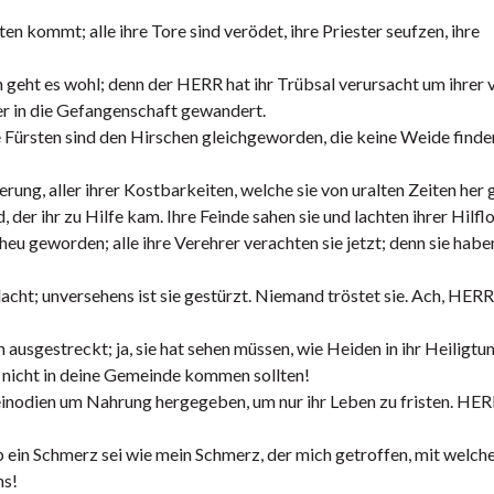
n kommt; alle ihre Tore sind verödet, ihre Priester seufzen, ihre
eht es wohl; denn der HERR hat ihr Trübsal verursacht um ihrer v
her in die Gefangenschaft gewandert.
 Fürsten sind den Hirschen gleichgeworden, die keine Weide finde
rung, aller ihrer Kostbarkeiten, welche sie von uralten Zeiten her 
 der ihr zu Hilfe kam. Ihre Feinde sahen sie und lachten ihrer Hilflo
u geworden; alle ihre Verehrer verachten sie jetzt; denn sie haben
dacht; unversehens ist sie gestürzt. Niemand tröstet sie. Ach, HERR
 ausgestreckt; ja, sie hat sehen müssen, wie Heiden in ihr Heiligtu
e nicht in deine Gemeinde kommen sollten!
Kleinodien um Nahrung hergegeben, um nur ihr Leben zu fristen. HER
 ob ein Schmerz sei wie mein Schmerz, der mich getroffen, mit welc
ns!