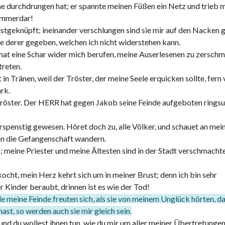
ne durchdrungen hat; er spannte meinen Füßen ein Netz und trieb 
 immerdar!
tgeknüpft; ineinander verschlungen sind sie mir auf den Nacken g
e derer gegeben, welchen ich nicht widerstehen kann.
 hat eine Schar wider mich berufen, meine Auserlesenen zu zerschm
treten.
in Tränen, weil der Tröster, der meine Seele erquicken sollte, fern
ark.
n Tröster. Der HERR hat gegen Jakob seine Feinde aufgeboten rings
spenstig gewesen. Höret doch zu, alle Völker, und schauet an mei
in die Gefangenschaft wandern.
 meine Priester und meine Ältesten sind in der Stadt verschmachtet
ocht, mein Herz kehrt sich um in meiner Brust; denn ich bin sehr
Kinder beraubt, drinnen ist es wie der Tod!
le meine Feinde freuten sich, als sie von meinem Unglück hörten, d
ast, so werden auch sie mir gleich sein.
nd du wollest ihnen tun, wie du mir um aller meiner Übertretungen