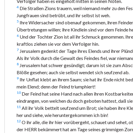
Verfolger haben es eingeholt mitten in seinen Nöten.
4
Die Straßen Zions trauern, weil niemand mehr zu den Feste
Jungfrauen sind betrübt, und ihr selbst ist weh.
5
Ihre Widersacher sind obenauf gekommen, ihren Feinden g
Übertretungen willen; ihre Kindlein sind vor dem Feinde 
6
Und der Tochter Zion ist all ihr Schmuck genommen. Ihre
kraftlos ziehen sie vor dem Verfolger hin.
7
Jerusalem gedenkt der Tage ihres Elends und ihrer Plünde
Als ihr Volk durch die Gewalt des Feindes fiel, war niemand,
8
Jerusalem hat schwer gesündigt; darum ist sie zum Absche
Blöße gesehen; auch sie selbst wendet sich seufzend ab.
9
Ihr Unflat klebt an ihrem Saum; sie hat ihr Ende nicht be
mein Elend; denn der Feind triumphiert!
10
Der Feind hat seine Hand nach allen ihren Kostbarkeiten
eindrangen, von welchen du doch geboten hattest, daß si
11
All ihr Volk bettelt seufzend um Brot; sie haben ihre 
her und siehe, wie heruntergekommen ich bin!
12
O ihr alle, die ihr hier vorübergeht, schauet und sehet,
der HERR bekümmert hat am Tage seines grimmigen Zor