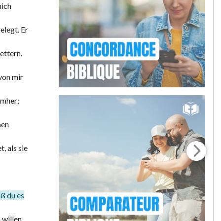
mich
elegt. Er
ettern.
 von mir
umher;
nen
, als sie
aß du es
 willen