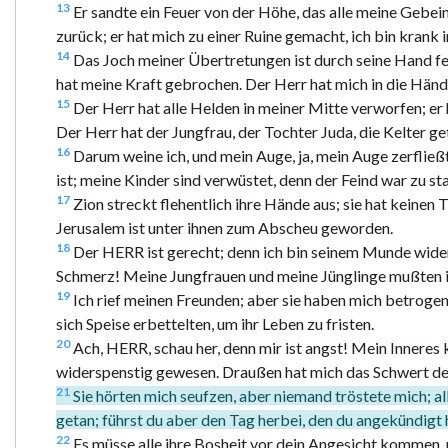
13
Er sandte ein Feuer von der Höhe, das alle meine Gebei
zurück; er hat mich zu einer Ruine gemacht, ich bin krank
14
Das Joch meiner Übertretungen ist durch seine Hand fes
hat meine Kraft gebrochen. Der Herr hat mich in die Händ
15
Der Herr hat alle Helden in meiner Mitte verworfen; er
Der Herr hat der Jungfrau, der Tochter Juda, die Kelter ge
16
Darum weine ich, und mein Auge, ja, mein Auge zerfließt 
ist; meine Kinder sind verwüstet, denn der Feind war zu st
17
Zion streckt flehentlich ihre Hände aus; sie hat keine
Jerusalem ist unter ihnen zum Abscheu geworden.
18
Der HERR ist gerecht; denn ich bin seinem Munde wider
Schmerz! Meine Jungfrauen und meine Jünglinge mußten 
19
Ich rief meinen Freunden; aber sie haben mich betrogen;
sich Speise erbettelten, um ihr Leben zu fristen.
20
Ach, HERR, schau her, denn mir ist angst! Mein Inneres k
widerspenstig gewesen. Draußen hat mich das Schwert der 
21
Sie hörten mich seufzen, aber niemand tröstete mich; al
getan; führst du aber den Tag herbei, den du angekündigt h
22
Es müsse alle ihre Bosheit vor dein Angesicht kommen, u