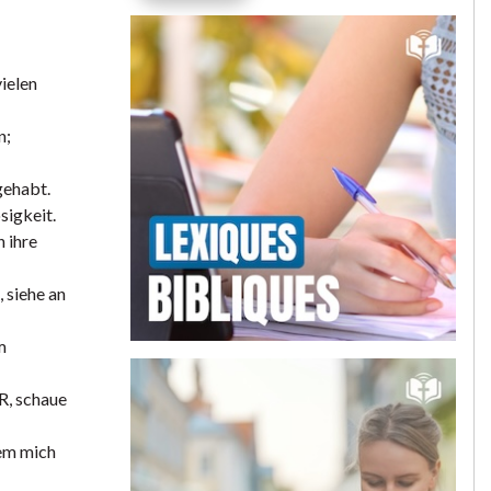
ielen
n;
gehabt.
sigkeit.
 ihre
, siehe an
m
R, schaue
hem mich