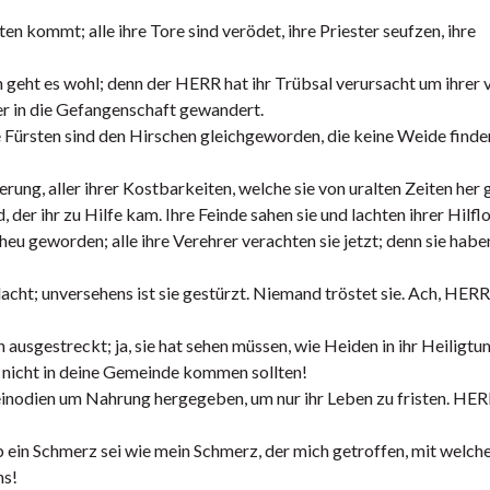
n kommt; alle ihre Tore sind verödet, ihre Priester seufzen, ihre
eht es wohl; denn der HERR hat ihr Trübsal verursacht um ihrer v
her in die Gefangenschaft gewandert.
 Fürsten sind den Hirschen gleichgeworden, die keine Weide finde
rung, aller ihrer Kostbarkeiten, welche sie von uralten Zeiten her 
 der ihr zu Hilfe kam. Ihre Feinde sahen sie und lachten ihrer Hilflo
u geworden; alle ihre Verehrer verachten sie jetzt; denn sie haben
dacht; unversehens ist sie gestürzt. Niemand tröstet sie. Ach, HERR
 ausgestreckt; ja, sie hat sehen müssen, wie Heiden in ihr Heiligtu
e nicht in deine Gemeinde kommen sollten!
Kleinodien um Nahrung hergegeben, um nur ihr Leben zu fristen. HER
 ob ein Schmerz sei wie mein Schmerz, der mich getroffen, mit welc
ns!