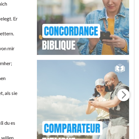
mich
elegt. Er
ettern.
 von mir
umher;
nen
, als sie
aß du es
 willen