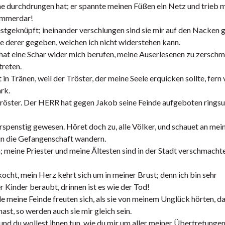
ne durchdrungen hat; er spannte meinen Füßen ein Netz und trieb 
 immerdar!
tgeknüpft; ineinander verschlungen sind sie mir auf den Nacken g
e derer gegeben, welchen ich nicht widerstehen kann.
 hat eine Schar wider mich berufen, meine Auserlesenen zu zerschm
treten.
in Tränen, weil der Tröster, der meine Seele erquicken sollte, fern
ark.
n Tröster. Der HERR hat gegen Jakob seine Feinde aufgeboten rings
spenstig gewesen. Höret doch zu, alle Völker, und schauet an mei
in die Gefangenschaft wandern.
 meine Priester und meine Ältesten sind in der Stadt verschmachtet
ocht, mein Herz kehrt sich um in meiner Brust; denn ich bin sehr
Kinder beraubt, drinnen ist es wie der Tod!
le meine Feinde freuten sich, als sie von meinem Unglück hörten, d
ast, so werden auch sie mir gleich sein.
nd du wollest ihnen tun, wie du mir um aller meiner Übertretungen