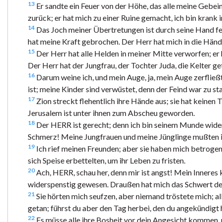
13
Er sandte ein Feuer von der Höhe, das alle meine Gebei
zurück; er hat mich zu einer Ruine gemacht, ich bin krank
14
Das Joch meiner Übertretungen ist durch seine Hand fes
hat meine Kraft gebrochen. Der Herr hat mich in die Händ
15
Der Herr hat alle Helden in meiner Mitte verworfen; er
Der Herr hat der Jungfrau, der Tochter Juda, die Kelter ge
16
Darum weine ich, und mein Auge, ja, mein Auge zerfließt 
ist; meine Kinder sind verwüstet, denn der Feind war zu st
17
Zion streckt flehentlich ihre Hände aus; sie hat keine
Jerusalem ist unter ihnen zum Abscheu geworden.
18
Der HERR ist gerecht; denn ich bin seinem Munde wider
Schmerz! Meine Jungfrauen und meine Jünglinge mußten 
19
Ich rief meinen Freunden; aber sie haben mich betrogen;
sich Speise erbettelten, um ihr Leben zu fristen.
20
Ach, HERR, schau her, denn mir ist angst! Mein Inneres k
widerspenstig gewesen. Draußen hat mich das Schwert der 
21
Sie hörten mich seufzen, aber niemand tröstete mich; al
getan; führst du aber den Tag herbei, den du angekündigt h
22
Es müsse alle ihre Bosheit vor dein Angesicht kommen, u