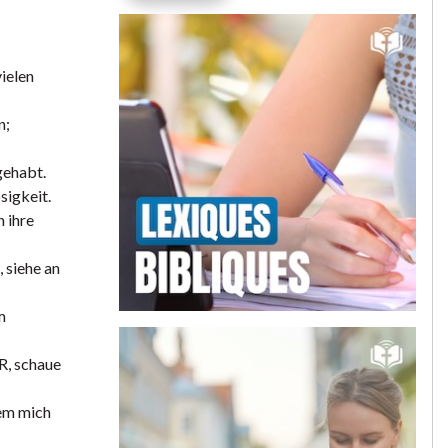
ielen
n;
gehabt.
sigkeit.
 ihre
, siehe an
m
R, schaue
hem mich