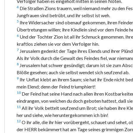
Verfolger haben es eingeholt mitten in seinen Nöten.
4
Die Straßen Zions trauern, weil niemand mehr zu den Feste
Jungfrauen sind betrübt, und ihr selbst ist weh.
5
Ihre Widersacher sind obenauf gekommen, ihren Feinden g
Übertretungen willen; ihre Kindlein sind vor dem Feinde 
6
Und der Tochter Zion ist all ihr Schmuck genommen. Ihre
kraftlos ziehen sie vor dem Verfolger hin.
7
Jerusalem gedenkt der Tage ihres Elends und ihrer Plünde
Als ihr Volk durch die Gewalt des Feindes fiel, war niemand,
8
Jerusalem hat schwer gesündigt; darum ist sie zum Absche
Blöße gesehen; auch sie selbst wendet sich seufzend ab.
9
Ihr Unflat klebt an ihrem Saum; sie hat ihr Ende nicht be
mein Elend; denn der Feind triumphiert!
10
Der Feind hat seine Hand nach allen ihren Kostbarkeiten
eindrangen, von welchen du doch geboten hattest, daß si
11
All ihr Volk bettelt seufzend um Brot; sie haben ihre 
her und siehe, wie heruntergekommen ich bin!
12
O ihr alle, die ihr hier vorübergeht, schauet und sehet,
der HERR bekümmert hat am Tage seines grimmigen Zor