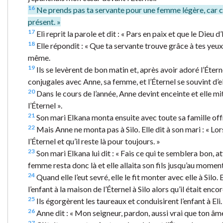
16
Ne prends pas ta servante pour une femme légère, car c’e
présent. »
17
Eli reprit la parole et dit : « Pars en paix et que le Dieu d
18
Elle répondit : « Que ta servante trouve grâce à tes yeux 
même.
19
Ils se levèrent de bon matin et, après avoir adoré l’Étern
conjugales avec Anne, sa femme, et l’Éternel se souvint d’el
20
Dans le cours de l’année, Anne devint enceinte et elle mit 
l’Éternel ».
21
Son mari Elkana monta ensuite avec toute sa famille offri
22
Mais Anne ne monta pas à Silo. Elle dit à son mari : « Lors
l’Éternel et qu’il reste là pour toujours. »
23
Son mari Elkana lui dit : « Fais ce qui te semblera bon, a
femme resta donc là et elle allaita son fils jusqu’au momen
24
Quand elle l’eut sevré, elle le fit monter avec elle à Silo. 
l’enfant à la maison de l’Éternel à Silo alors qu’il était enco
25
Ils égorgèrent les taureaux et conduisirent l’enfant à Eli.
26
Anne dit : « Mon seigneur, pardon, aussi vrai que ton âme 
27