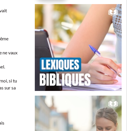
vait
 même
je ne vaux
el.
moi, si tu
as sur sa
ais