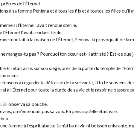
 prêtres de l’Éternel.
ons à sa femme Peninna et à tous les fils et à toutes les filles qu’il a
même si l’Éternel l’avait rendue stérile.
 l’Éternel l’avait rendue stérile.
’Anne montait à la maison de l’Éternel, Peninna la provoquait de la
t ne manges-tu pas ? Pourquoi ton cœur est-il attristé ? Est-ce que 
re Eli était assis sur son siège, près de la porte du temple de l’Étern
ondamment.
 tu consens à regarder la détresse de ta servante, si tu te souviens de 
erai à l’Éternel pour toute la durée de sa vie et le rasoir ne passera p
, Eli observa sa bouche.
res, on n’entendait pas sa voix. Eli pensa qu’elle était ivre,
in. »
une femme à l’esprit abattu, je n’ai bu ni vin ni boisson enivrante, m