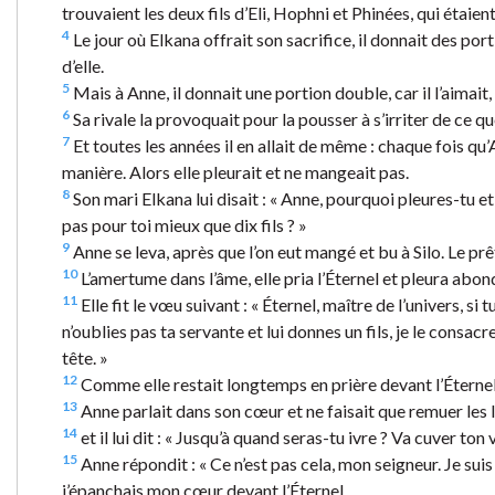
trouvaient les deux fils d’Eli, Hophni et Phinées, qui étaient
4
Le jour où Elkana offrait son sacrifice, il donnait des porti
d’elle.
5
Mais à Anne, il donnait une portion double, car il l’aimait, 
6
Sa rivale la provoquait pour la pousser à s’irriter de ce que
7
Et toutes les années il en allait de même : chaque fois qu
manière. Alors elle pleurait et ne mangeait pas.
8
Son mari Elkana lui disait : « Anne, pourquoi pleures-tu e
pas pour toi mieux que dix fils ? »
9
Anne se leva, après que l’on eut mangé et bu à Silo. Le prêt
10
L’amertume dans l’âme, elle pria l’Éternel et pleura ab
11
Elle fit le vœu suivant : « Éternel, maître de l’univers, si
n’oublies pas ta servante et lui donnes un fils, je le consacr
tête. »
12
Comme elle restait longtemps en prière devant l’Éternel
13
Anne parlait dans son cœur et ne faisait que remuer les lèv
14
et il lui dit : « Jusqu’à quand seras-tu ivre ? Va cuver ton v
15
Anne répondit : « Ce n’est pas cela, mon seigneur. Je suis 
j’épanchais mon cœur devant l’Éternel.