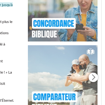
r jusqu’à
t plus le
ations
dé à
nt
e ! » La
isit
l’Éternel.