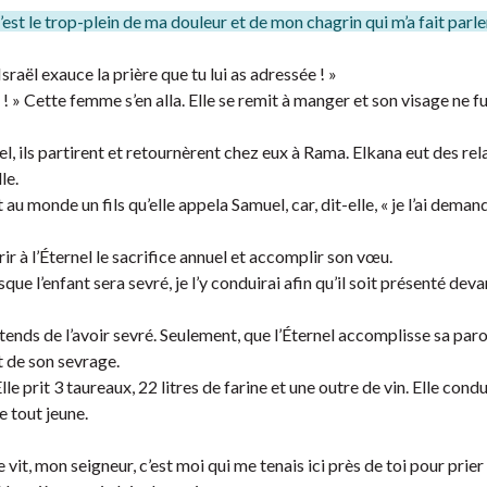
st le trop-plein de ma douleur et de mon chagrin qui m’a fait parle
’Israël exauce la prière que tu lui as adressée ! »
! » Cette femme s’en alla. Elle se remit à manger et son visage ne fu
el, ils partirent et retournèrent chez eux à Rama. Elkana eut des rel
le.
au monde un fils qu’elle appela Samuel, car, dit-elle, « je l’ai deman
r à l’Éternel le sacrifice annuel et accomplir son vœu.
que l’enfant sera sevré, je l’y conduirai afin qu’il soit présenté deva
ttends de l’avoir sevré. Seulement, que l’Éternel accomplisse sa parol
t de son sevrage.
Elle prit 3 taureaux, 22 litres de farine et une outre de vin. Elle condu
re tout jeune.
vit, mon seigneur, c’est moi qui me tenais ici près de toi pour prier 