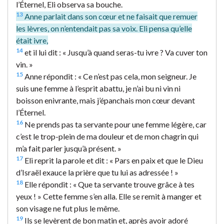
l’Éternel, Eli observa sa bouche.
13
Anne parlait dans son cœur et ne faisait que remuer
les lèvres, on n’entendait pas sa voix. Eli pensa qu’elle
était ivre,
14
et il lui dit : « Jusqu’à quand seras-tu ivre ? Va cuver ton
vin. »
15
Anne répondit : « Ce n’est pas cela, mon seigneur. Je
suis une femme à l’esprit abattu, je n’ai bu ni vin ni
boisson enivrante, mais j’épanchais mon cœur devant
l’Éternel.
16
Ne prends pas ta servante pour une femme légère, car
c’est le trop-plein de ma douleur et de mon chagrin qui
m’a fait parler jusqu’à présent. »
17
Eli reprit la parole et dit : « Pars en paix et que le Dieu
d’Israël exauce la prière que tu lui as adressée ! »
18
Elle répondit : « Que ta servante trouve grâce à tes
yeux ! » Cette femme s’en alla. Elle se remit à manger et
son visage ne fut plus le même.
19
Ils se levèrent de bon matin et, après avoir adoré