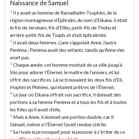
Naissance de Samuel
1
Il y avait un homme de Ramathaïm-Tsophim, de la
région montagneuse d’Ephraïm, du nom d’Elkana. Il était
le fils de Jeroham, fils d’Elihu, petit-fils de Thohu et
arrière-petit-fils de Tsuph, et était éphraïmite.
2
Il avait deux femmes. L’une s’appelait Anne, l’autre
Peninna ; Peninna avait des enfants, tandis qu’Anne n’en
avait pas.
3
Chaque année, cet homme montait de sa ville jusqu’à
Silo pour adorer l’Éternel, le maître de l’univers, et lui
offrir des sacrifices. Là se trouvaient les deux fils d’Eli,
Hophni et Phinées, qui étaient prêtres de l’Éternel.
4
Le jour où Elkana offrait son sacrifice, il donnait des
portions à sa femme Peninna et à tous les fils et à toutes
les filles qu’il avait d’elle.
5
Mais à Anne, il donnait une portion double, car il
l’aimait, même si l’Éternel l’avait rendue stérile.
6
Sa rivale la provoquait pour la pousser à s’irriter de ce