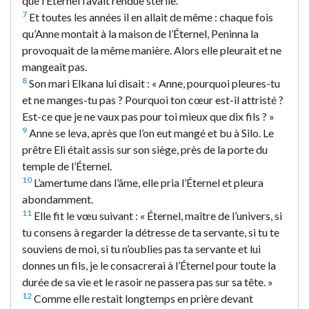
que l’Éternel l’avait rendue stérile.
7
Et toutes les années il en allait de même : chaque fois
qu’Anne montait à la maison de l’Éternel, Peninna la
provoquait de la même manière. Alors elle pleurait et ne
mangeait pas.
8
Son mari Elkana lui disait : « Anne, pourquoi pleures-tu
et ne manges-tu pas ? Pourquoi ton cœur est-il attristé ?
Est-ce que je ne vaux pas pour toi mieux que dix fils ? »
9
Anne se leva, après que l’on eut mangé et bu à Silo. Le
prêtre Eli était assis sur son siège, près de la porte du
temple de l’Éternel.
10
L’amertume dans l’âme, elle pria l’Éternel et pleura
abondamment.
11
Elle fit le vœu suivant : « Éternel, maître de l’univers, si
tu consens à regarder la détresse de ta servante, si tu te
souviens de moi, si tu n’oublies pas ta servante et lui
donnes un fils, je le consacrerai à l’Éternel pour toute la
durée de sa vie et le rasoir ne passera pas sur sa tête. »
12
Comme elle restait longtemps en prière devant