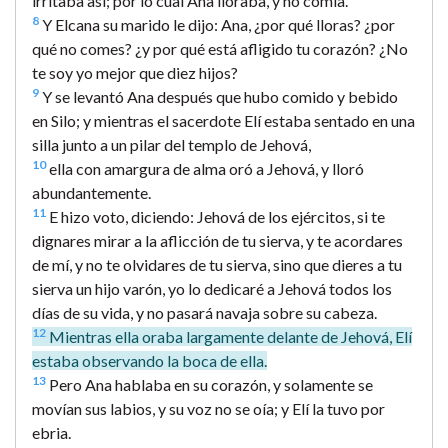
irritaba así; por lo cual Ana lloraba, y no comía.
8
Y Elcana su marido le dijo: Ana, ¿por qué lloras? ¿por
qué no comes? ¿y por qué está afligido tu corazón? ¿No
te soy yo mejor que diez hijos?
9
Y se levantó Ana después que hubo comido y bebido
en Silo; y mientras el sacerdote Elí estaba sentado en una
silla junto a un pilar del templo de Jehová,
10
ella con amargura de alma oró a Jehová, y lloró
abundantemente.
11
E hizo voto, diciendo: Jehová de los ejércitos, si te
dignares mirar a la aflicción de tu sierva, y te acordares
de mí, y no te olvidares de tu sierva, sino que dieres a tu
sierva un hijo varón, yo lo dedicaré a Jehová todos los
días de su vida, y no pasará navaja sobre su cabeza.
12
Mientras ella oraba largamente delante de Jehová, Elí
estaba observando la boca de ella.
13
Pero Ana hablaba en su corazón, y solamente se
movían sus labios, y su voz no se oía; y Elí la tuvo por
ebria.