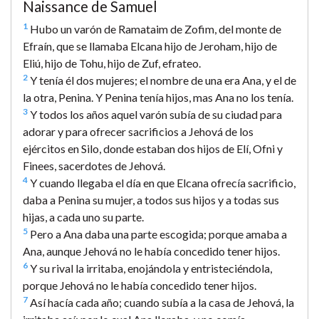
Naissance de Samuel
1
Hubo un varón de Ramataim de Zofim, del monte de
Efraín, que se llamaba Elcana hijo de Jeroham, hijo de
Eliú, hijo de Tohu, hijo de Zuf, efrateo.
2
Y tenía él dos mujeres; el nombre de una era Ana, y el de
la otra, Penina. Y Penina tenía hijos, mas Ana no los tenía.
3
Y todos los años aquel varón subía de su ciudad para
adorar y para ofrecer sacrificios a Jehová de los
ejércitos en Silo, donde estaban dos hijos de Elí, Ofni y
Finees, sacerdotes de Jehová.
4
Y cuando llegaba el día en que Elcana ofrecía sacrificio,
daba a Penina su mujer, a todos sus hijos y a todas sus
hijas, a cada uno su parte.
5
Pero a Ana daba una parte escogida; porque amaba a
Ana, aunque Jehová no le había concedido tener hijos.
6
Y su rival la irritaba, enojándola y entristeciéndola,
porque Jehová no le había concedido tener hijos.
7
Así hacía cada año; cuando subía a la casa de Jehová, la