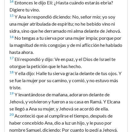
14
Entonces le dijo Elí: ¿Hasta cuándo estarás ebria?
Digiere tu vino.
15
Y Ana le respondió diciendo: No, señor mío; yo soy
una mujer atribulada de espíritu; no he bebido vino ni
sidra, sino que he derramado mi alma delante de Jehová.
16
No tengas a tu sierva por una mujer impía; porque por
la magnitud de mis congojas y de mi aflicción he hablado
hasta ahora.
17
Elí respondió y dijo: Ve en paz, y el Dios de Israel te
otorgue la petición que le has hecho.
18
Y ella dijo: Halle tu sierva gracia delante de tus ojos. Y
se fue la mujer por su camino, y comió, y no estuvo más
triste.
19
Y levantándose de mañana, adoraron delante de
Jehová, y volvieron y fueron a su casa en Ramá. Y Elcana
se llegó a Ana su mujer, y Jehová se acordó de ella.
20
Aconteció que al cumplirse el tiempo, después de
haber concebido Ana, dio a luz un hijo, y le puso por
nombre Samuel, diciendo: Por cuanto lo pedí a Jehová.