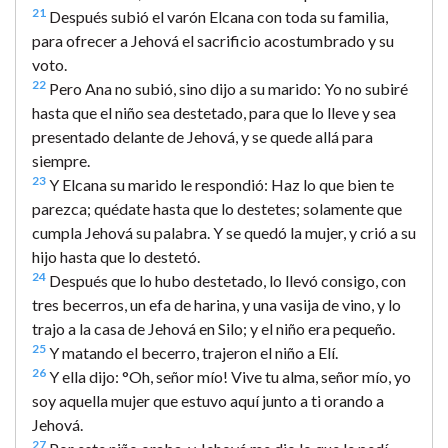
21
Después subió el varón Elcana con toda su familia,
para ofrecer a Jehová el sacrificio acostumbrado y su
voto.
22
Pero Ana no subió, sino dijo a su marido: Yo no subiré
hasta que el niño sea destetado, para que lo lleve y sea
presentado delante de Jehová, y se quede allá para
siempre.
23
Y Elcana su marido le respondió: Haz lo que bien te
parezca; quédate hasta que lo destetes; solamente que
cumpla Jehová su palabra. Y se quedó la mujer, y crió a su
hijo hasta que lo destetó.
24
Después que lo hubo destetado, lo llevó consigo, con
tres becerros, un efa de harina, y una vasija de vino, y lo
trajo a la casa de Jehová en Silo; y el niño era pequeño.
25
Y matando el becerro, trajeron el niño a Elí.
26
Y ella dijo: °Oh, señor mío! Vive tu alma, señor mío, yo
soy aquella mujer que estuvo aquí junto a ti orando a
Jehová.
27