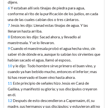
dijere.
6
Y estaban allí seis tinajas de piedra para agua,
conforme al rito de la purificación de los judíos, en cada
una de las cuales cabían dos o tres cántaros.
7
Jesús les dijo: Llenad estas tinajas de agua. Y las
llenaron hasta arriba.
8
Entonces les dijo: Sacad ahora, y llevadlo al
maestresala. Y se lo llevaron.
9
Cuando el maestresala probó el agua hecha vino, sin
saber él de dónde era, aunque lo sabían los sirvientes que
habían sacado el agua, llamó al esposo,
10
y le dijo: Todo hombre sirve primero el buen vino, y
cuando ya han bebido mucho, entonces el inferior; mas
tú has reservado el buen vino hasta ahora.
11
Este principio de señales hizo Jesús en Caná de
Galilea, y manifestó su gloria; y sus discípulos creyeron
en él.
12
Después de esto descendieron a Capernaúm, él, su
madre, sus hermanos y sus discípulos; y estuvieron allí no