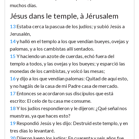
muchos días.
Jésus dans le temple, à Jérusalem
13
Estaba cerca la pascua de los judíos; y subió Jesús a
Jerusalén,
14
y halló en el templo a los que vendían bueyes, ovejas y
palomas, y a los cambistas allí sentados.
15
Y haciendo un azote de cuerdas, echó fuera del
templo a todos, y las ovejas y los bueyes; y esparció las
monedas de los cambistas, y volcó las mesas;
16
y dijo a los que vendían palomas: Quitad de aquí esto,
y no hagáis de la casa de mi Padre casa de mercado.
17
Entonces se acordaron sus discípulos que está
escrito: El celo de tu casa me consume.
18
Y los judíos respondieron y le dijeron: ¿Qué señal nos
muestras, ya que haces esto?
19
Respondió Jesús y les dijo: Destruid este templo, y en
tres días lo levantaré.
20
Dijeron luego los judíos: En cuarenta y seis años fue