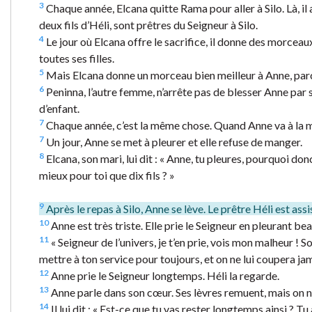
3
Chaque année, Elcana quitte Rama pour aller à Silo. Là, il a
deux fils d’Héli, sont prêtres du Seigneur à Silo.
4
Le jour où Elcana offre le sacrifice, il donne des morceaux
toutes ses filles.
5
Mais Elcana donne un morceau bien meilleur à Anne, parce 
6
Peninna, l’autre femme, n’arrête pas de blesser Anne par s
d’enfant.
7
Chaque année, c’est la même chose. Quand Anne va à la ma
7
Un jour, Anne se met à pleurer et elle refuse de manger.
8
Elcana, son mari, lui dit : « Anne, tu pleures, pourquoi d
mieux pour toi que dix fils ? »
9
Après le repas à Silo, Anne se lève. Le prêtre Héli est assis 
10
Anne est très triste. Elle prie le Seigneur en pleurant bea
11
« Seigneur de l’univers, je t’en prie, vois mon malheur !
mettre à ton service pour toujours, et on ne lui coupera ja
12
Anne prie le Seigneur longtemps. Héli la regarde.
13
Anne parle dans son cœur. Ses lèvres remuent, mais on n’e
14
Il lui dit : « Est-ce que tu vas rester longtemps ainsi ? Tu a