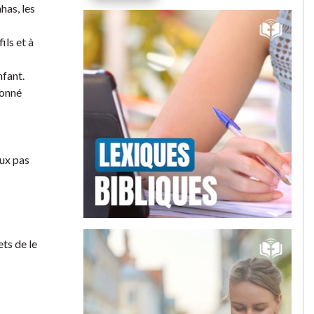
has, les
ils et à
nfant.
donné
aux pas
ets de le