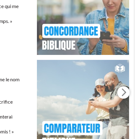
 ce qui me
emps. »
nne le nom
crifice
enterai
omis ! »