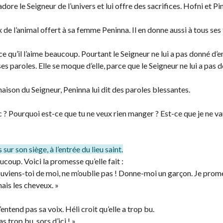
dore le Seigneur de l’univers et lui offre des sacrifices. Hofni et Pin
 de l’animal offert à sa femme Peninna. Il en donne aussi à tous ses f
qu’il l’aime beaucoup. Pourtant le Seigneur ne lui a pas donné d’e
es paroles. Elle se moque d’elle, parce que le Seigneur ne lui a pas 
ison du Seigneur, Peninna lui dit des paroles blessantes.
onc ? Pourquoi est-ce que tu ne veux rien manger ? Est-ce que je ne v
sur son siège, à l’entrée du lieu saint.
ucoup. Voici la promesse qu’elle fait :
 Souviens-toi de moi, ne m’oublie pas ! Donne-moi un garçon. Je prom
mais les cheveux. »
ntend pas sa voix. Héli croit qu’elle a trop bu.
s trop bu, sors d’ici ! »