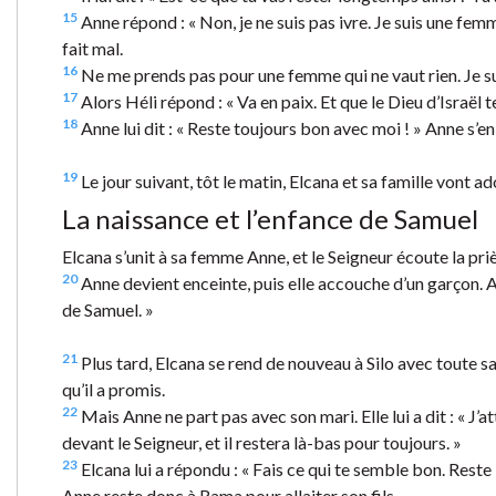
15
Anne répond : « Non, je ne suis pas ivre. Je suis une femm
fait mal.
16
Ne me prends pas pour une femme qui ne vaut rien. Je suis
17
Alors Héli répond : « Va en paix. Et que le Dieu d’Israël 
18
Anne lui dit : « Reste toujours bon avec moi ! » Anne s’en
19
Le jour suivant, tôt le matin, Elcana et sa famille vont a
La naissance et l’enfance de Samuel
Elcana s’unit à sa femme Anne, et le Seigneur écoute la priè
20
Anne devient enceinte, puis elle accouche d’un garçon. Alo
de Samuel. »
21
Plus tard, Elcana se rend de nouveau à Silo avec toute sa f
qu’il a promis.
22
Mais Anne ne part pas avec son mari. Elle lui a dit : « J’at
devant le Seigneur, et il restera là-bas pour toujours. »
23
Elcana lui a répondu : « Fais ce qui te semble bon. Reste i
Anne reste donc à Rama pour allaiter son fils.