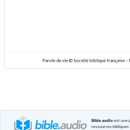
Parole de vie © Société biblique française –
Bible audio
est une p
ressources bibliques 