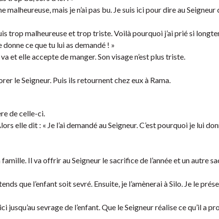
e malheureuse, mais je n’ai pas bu. Je suis ici pour dire au Seigneur
 trop malheureuse et trop triste. Voilà pourquoi j’ai prié si longt
te donne ce que tu lui as demandé ! »
 va et elle accepte de manger. Son visage n’est plus triste.
dorer le Seigneur. Puis ils retournent chez eux à Rama.
re de celle-ci.
rs elle dit : « Je l’ai demandé au Seigneur. C’est pourquoi je lui do
amille. Il va offrir au Seigneur le sacrifice de l’année et un autre sa
tends que l’enfant soit sevré. Ensuite, je l’amènerai à Silo. Je le prés
ci jusqu’au sevrage de l’enfant. Que le Seigneur réalise ce qu’il a pr