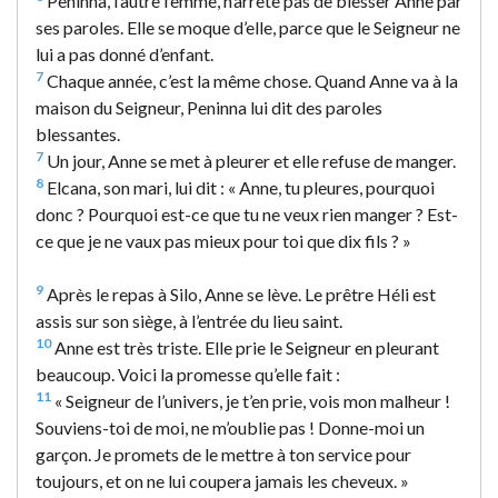
Peninna, l’autre femme, n’arrête pas de blesser Anne par
ses paroles. Elle se moque d’elle, parce que le Seigneur ne
lui a pas donné d’enfant.
7
Chaque année, c’est la même chose. Quand Anne va à la
maison du Seigneur, Peninna lui dit des paroles
blessantes.
7
Un jour, Anne se met à pleurer et elle refuse de manger.
8
Elcana, son mari, lui dit : « Anne, tu pleures, pourquoi
donc ? Pourquoi est-ce que tu ne veux rien manger ? Est-
ce que je ne vaux pas mieux pour toi que dix fils ? »
9
Après le repas à Silo, Anne se lève. Le prêtre Héli est
assis sur son siège, à l’entrée du lieu saint.
10
Anne est très triste. Elle prie le Seigneur en pleurant
beaucoup. Voici la promesse qu’elle fait :
11
« Seigneur de l’univers, je t’en prie, vois mon malheur !
Souviens-toi de moi, ne m’oublie pas ! Donne-moi un
garçon. Je promets de le mettre à ton service pour
toujours, et on ne lui coupera jamais les cheveux. »