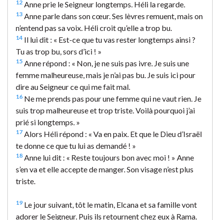
12
Anne prie le Seigneur longtemps. Héli la regarde.
13
Anne parle dans son cœur. Ses lèvres remuent, mais on
n’entend pas sa voix. Héli croit qu’elle a trop bu.
14
Il lui dit : « Est-ce que tu vas rester longtemps ainsi ?
Tu as trop bu, sors d’ici ! »
15
Anne répond : « Non, je ne suis pas ivre. Je suis une
femme malheureuse, mais je n’ai pas bu. Je suis ici pour
dire au Seigneur ce qui me fait mal.
16
Ne me prends pas pour une femme qui ne vaut rien. Je
suis trop malheureuse et trop triste. Voilà pourquoi j’ai
prié si longtemps. »
17
Alors Héli répond : « Va en paix. Et que le Dieu d’Israël
te donne ce que tu lui as demandé ! »
18
Anne lui dit : « Reste toujours bon avec moi ! » Anne
s’en va et elle accepte de manger. Son visage n’est plus
triste.
19
Le jour suivant, tôt le matin, Elcana et sa famille vont
adorer le Seigneur. Puis ils retournent chez eux à Rama.