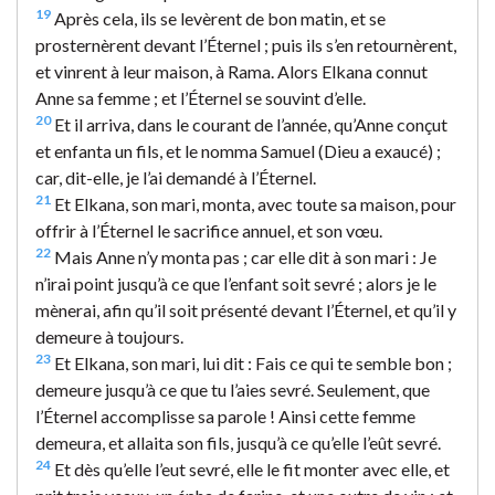
19
Après cela, ils se levèrent de bon matin, et se
prosternèrent devant l’Éternel ; puis ils s’en retournèrent,
et vinrent à leur maison, à Rama. Alors Elkana connut
Anne sa femme ; et l’Éternel se souvint d’elle.
20
Et il arriva, dans le courant de l’année, qu’Anne conçut
et enfanta un fils, et le nomma Samuel (Dieu a exaucé) ;
car, dit-elle, je l’ai demandé à l’Éternel.
21
Et Elkana, son mari, monta, avec toute sa maison, pour
offrir à l’Éternel le sacrifice annuel, et son vœu.
22
Mais Anne n’y monta pas ; car elle dit à son mari : Je
n’irai point jusqu’à ce que l’enfant soit sevré ; alors je le
mènerai, afin qu’il soit présenté devant l’Éternel, et qu’il y
demeure à toujours.
23
Et Elkana, son mari, lui dit : Fais ce qui te semble bon ;
demeure jusqu’à ce que tu l’aies sevré. Seulement, que
l’Éternel accomplisse sa parole ! Ainsi cette femme
demeura, et allaita son fils, jusqu’à ce qu’elle l’eût sevré.
24
Et dès qu’elle l’eut sevré, elle le fit monter avec elle, et