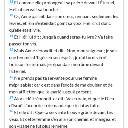
12
Et comme elle prolongeait sa prière devant l’Éternel,
Héli observait sa bouche ;
13
Or, Anne parlait dans son cœur, remuant seulement les
lèvres, et l’on n’entendait point sa voix. Héli crut donc
qu’elle était ivre.
14
Et Héli lui dit : Jusqu’à quand seras-tu ivre ? Va faire
passer ton vin.
15
Mais Anne répondit et dit : Non, mon seigneur ; je suis
une femme affligée en son esprit ; je n’ai bu ni vin ni
boisson forte, mais je répandais mon âme devant
l’Éternel.
16
Ne prends pas ta servante pour une femme
méprisable ; car c’est dans l’excès de ma douleur et de
mon affliction que j’ai parlé jusqu’à présent.
17
Alors Héli répondit, et dit : Va en paix, et que le Dieu
d’Israël t’accorde la demande que tu lui as faite.
18
Et elle dit : Que ta servante trouve grâce devant tes
yeux. Et cette femme s’en alla son chemin, et mangea, et
son visage ne fut plus le même.