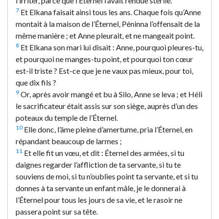
l’irriter, parce que l’Éternel l’avait rendue stérile.
7
Et Elkana faisait ainsi tous les ans. Chaque fois qu’Anne
montait à la maison de l’Éternel, Péninna l’offensait de la
même manière ; et Anne pleurait, et ne mangeait point.
8
Et Elkana son mari lui disait : Anne, pourquoi pleures-tu,
et pourquoi ne manges-tu point, et pourquoi ton cœur
est-il triste ? Est-ce que je ne vaux pas mieux, pour toi,
que dix fils ?
9
Or, après avoir mangé et bu à Silo, Anne se leva ; et Héli
le sacrificateur était assis sur son siège, auprès d’un des
poteaux du temple de l’Éternel.
10
Elle donc, l’âme pleine d’amertume, pria l’Éternel, en
répandant beaucoup de larmes ;
11
Et elle fit un vœu, et dit : Éternel des armées, si tu
daignes regarder l’affliction de ta servante, si tu te
souviens de moi, si tu n’oublies point ta servante, et si tu
donnes à ta servante un enfant mâle, je le donnerai à
l’Éternel pour tous les jours de sa vie, et le rasoir ne
passera point sur sa tête.