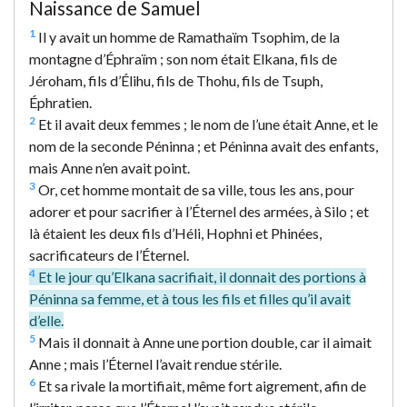
Naissance de Samuel
1
Il y avait un homme de Ramathaïm Tsophim, de la
montagne d’Éphraïm ; son nom était Elkana, fils de
Jéroham, fils d’Élihu, fils de Thohu, fils de Tsuph,
Éphratien.
2
Et il avait deux femmes ; le nom de l’une était Anne, et le
nom de la seconde Péninna ; et Péninna avait des enfants,
mais Anne n’en avait point.
3
Or, cet homme montait de sa ville, tous les ans, pour
adorer et pour sacrifier à l’Éternel des armées, à Silo ; et
là étaient les deux fils d’Héli, Hophni et Phinées,
sacrificateurs de l’Éternel.
4
Et le jour qu’Elkana sacrifiait, il donnait des portions à
Péninna sa femme, et à tous les fils et filles qu’il avait
d’elle.
5
Mais il donnait à Anne une portion double, car il aimait
Anne ; mais l’Éternel l’avait rendue stérile.
6
Et sa rivale la mortifiait, même fort aigrement, afin de