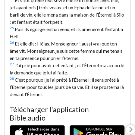
Et sitôt qu’elle l’eut sevré elle le fit monter avec elle,
[et ayant pris] trois veaux, et un Epha de farine, et un
baril de vin, elle le mena dans la maison de l’Éternel à Silo
; et l’enfant était fort petit.
25
Puis ils égorgèrent un veau, et ils amenèrent l’enfant à
Héli.
26
Et elle dit : Hélas, Monseigneur ! aussi vrai que ton
âme vit, Monseigneur, je suis cette femme qui me tenais
en ta présence pour prier l’Éternel.
27
J’ai prié pour avoir cet enfant ; et l’Éternel m’a accordé
la demande que je lui ai faite.
28
C’est pourquoi je l’ai prêté à l’Éternel ; il sera prêté à
l’Éternel pour tous les jours de sa vie. Et il se prosterna là
devant l’Éternel.
Télécharger l'application
Bible.audio