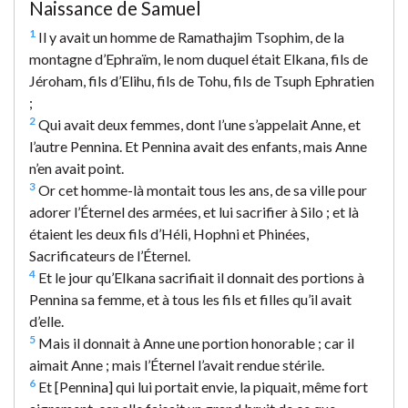
Naissance de Samuel
1
Il y avait un homme de Ramathajim Tsophim, de la
montagne d’Ephraïm, le nom duquel était Elkana, fils de
Jéroham, fils d’Elihu, fils de Tohu, fils de Tsuph Ephratien
;
2
Qui avait deux femmes, dont l’une s’appelait Anne, et
l’autre Pennina. Et Pennina avait des enfants, mais Anne
n’en avait point.
3
Or cet homme-là montait tous les ans, de sa ville pour
adorer l’Éternel des armées, et lui sacrifier à Silo ; et là
étaient les deux fils d’Héli, Hophni et Phinées,
Sacrificateurs de l’Éternel.
4
Et le jour qu’Elkana sacrifiait il donnait des portions à
Pennina sa femme, et à tous les fils et filles qu’il avait
d’elle.
5
Mais il donnait à Anne une portion honorable ; car il
aimait Anne ; mais l’Éternel l’avait rendue stérile.
6
Et [Pennina] qui lui portait envie, la piquait, même fort