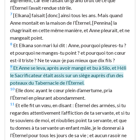
aigrement, car elle faisait un grand bruit de ce que
l’Éternel l’avait rendue stérile.
7
[Elkana] faisait [donc] ainsi tous les ans. Mais quand
Anne montait en la maison de l’Éternel, [Pennina] la
chagrinait en cette même manière, et Anne pleurait, et ne
mangeait point.
8
Et Elkana son mari lui dit : Anne, pourquoi pleures-tu ?
et pourquoi ne manges-tu point ? et pourquoi ton cœur
est-il triste ? Ne te vaux-je pas mieux que dix fils ?
9
Et Anne se leva, après avoir mangé et bu à Silo, et Héli
le Sacrificateur était assis sur un siège auprès d’un des
poteaux du Tabernacle de l’Éternel.
10
Elle donc ayant le cœur plein d’amertume, pria
l’Éternel en pleurant abondamment.
11
Et elle fit un vœu, en disant : Éternel des armées, si tu
regardes attentivement l’affliction de ta servante, et si tu
te souviens de moi, et n’oublies point ta servante, et que
tu donnes à ta servante un enfant mâle, je le donnerai à
l’Éternel pour tous les jours de sa vie ; et aucun rasoir ne