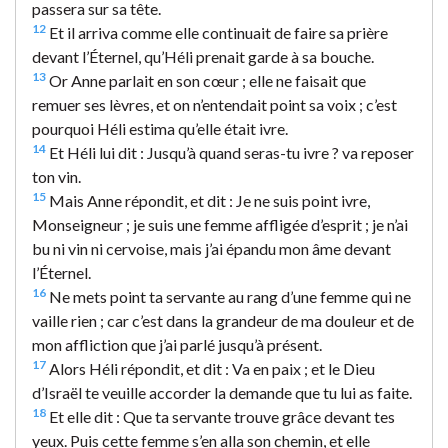
passera sur sa tête.
12
Et il arriva comme elle continuait de faire sa prière
devant l’Éternel, qu’Héli prenait garde à sa bouche.
13
Or Anne parlait en son cœur ; elle ne faisait que
remuer ses lèvres, et on n’entendait point sa voix ; c’est
pourquoi Héli estima qu’elle était ivre.
14
Et Héli lui dit : Jusqu’à quand seras-tu ivre ? va reposer
ton vin.
15
Mais Anne répondit, et dit : Je ne suis point ivre,
Monseigneur ; je suis une femme affligée d’esprit ; je n’ai
bu ni vin ni cervoise, mais j’ai épandu mon âme devant
l’Éternel.
16
Ne mets point ta servante au rang d’une femme qui ne
vaille rien ; car c’est dans la grandeur de ma douleur et de
mon affliction que j’ai parlé jusqu’à présent.
17
Alors Héli répondit, et dit : Va en paix ; et le Dieu
d’Israël te veuille accorder la demande que tu lui as faite.
18
Et elle dit : Que ta servante trouve grâce devant tes
yeux. Puis cette femme s’en alla son chemin, et elle