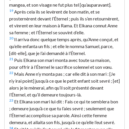
mangea, et son visage ne fut plus tel [qu’auparavant].
19
Après cela ils se levèrent de bon matin, et se
prosternèrent devant l’Éternel ; puis ils s’en retournèrent,
et vinrent en leur maison à Rama. Et Elkana connut Anne
sa femme ; et l’Éternel se souvint d’elle.
20
Il arriva donc quelque temps après, qu’Anne conçut, et
qu’elle enfanta un fils ; et elle le nomma Samuel, parce,
[dit-elle], que je l’ai demandé à l’Éternel.
21
Puis Elkana son mari monta avec toute sa maison,
pour offrir à l’Éternel le sacrifice solennel et son vœu.
22
Mais Anne n’y monta pas ; car elle dit à son mari : [Je
n’y irai point] jusqu’à ce que le petit enfant soit sevré ; [et]
alors je le mènerai, afin qu’il soit présenté devant
l’Éternel, et qu’il demeure toujours-là.
23
Et Elkana son mari lui dit : Fais ce qui te semblera bon
; demeure jusqu’à ce que tu l’aies sevré ; seulement que
l’Éternel accomplisse sa parole. Ainsi cette femme
demeura, et allaita son fils, jusqu’à ce qu’elle l’eut sevré.
24