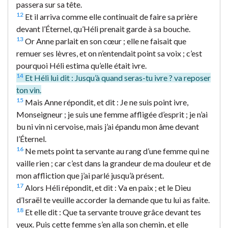
passera sur sa tête.
12
Et il arriva comme elle continuait de faire sa prière
devant l’Éternel, qu’Héli prenait garde à sa bouche.
13
Or Anne parlait en son cœur ; elle ne faisait que
remuer ses lèvres, et on n’entendait point sa voix ; c’est
pourquoi Héli estima qu’elle était ivre.
14
Et Héli lui dit : Jusqu’à quand seras-tu ivre ? va reposer
ton vin.
15
Mais Anne répondit, et dit : Je ne suis point ivre,
Monseigneur ; je suis une femme affligée d’esprit ; je n’ai
bu ni vin ni cervoise, mais j’ai épandu mon âme devant
l’Éternel.
16
Ne mets point ta servante au rang d’une femme qui ne
vaille rien ; car c’est dans la grandeur de ma douleur et de
mon affliction que j’ai parlé jusqu’à présent.
17
Alors Héli répondit, et dit : Va en paix ; et le Dieu
d’Israël te veuille accorder la demande que tu lui as faite.
18
Et elle dit : Que ta servante trouve grâce devant tes
yeux. Puis cette femme s’en alla son chemin, et elle