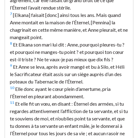
aigrement, car elle faisait un grand bruit de ce que
l’Éternel l’avait rendue stérile.
7
[Elkana] faisait [donc] ainsi tous les ans. Mais quand
Anne montait en la maison de l’Éternel, [Pennina] la
chagrinait en cette même manière, et Anne pleurait, et ne
mangeait point.
8
Et Elkana son mari lui dit : Anne, pourquoi pleures-tu ?
et pourquoi ne manges-tu point ? et pourquoi ton cœur
est-il triste ? Ne te vaux-je pas mieux que dix fils ?
9
Et Anne se leva, après avoir mangé et bu à Silo, et Héli
le Sacrificateur était assis sur un siège auprès d’un des
poteaux du Tabernacle de l’Éternel.
10
Elle donc ayant le cœur plein d’amertume, pria
l’Éternel en pleurant abondamment.
11
Et elle fit un vœu, en disant : Éternel des armées, si tu
regardes attentivement l’affliction de ta servante, et si tu
te souviens de moi, et n’oublies point ta servante, et que
tu donnes à ta servante un enfant mâle, je le donnerai à
l’Éternel pour tous les jours de sa vie ; et aucun rasoir ne