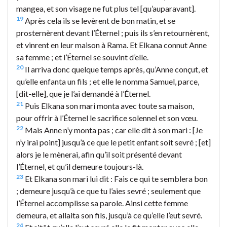
mangea, et son visage ne fut plus tel [qu’auparavant].
19
Après cela ils se levèrent de bon matin, et se
prosternèrent devant l’Éternel ; puis ils s’en retournèrent,
et vinrent en leur maison à Rama. Et Elkana connut Anne
sa femme ; et l’Éternel se souvint d’elle.
20
Il arriva donc quelque temps après, qu’Anne conçut, et
qu’elle enfanta un fils ; et elle le nomma Samuel, parce,
[dit-elle], que je l’ai demandé à l’Éternel.
21
Puis Elkana son mari monta avec toute sa maison,
pour offrir à l’Éternel le sacrifice solennel et son vœu.
22
Mais Anne n’y monta pas ; car elle dit à son mari : [Je
n’y irai point] jusqu’à ce que le petit enfant soit sevré ; [et]
alors je le mènerai, afin qu’il soit présenté devant
l’Éternel, et qu’il demeure toujours-là.
23
Et Elkana son mari lui dit : Fais ce qui te semblera bon
; demeure jusqu’à ce que tu l’aies sevré ; seulement que
l’Éternel accomplisse sa parole. Ainsi cette femme
demeura, et allaita son fils, jusqu’à ce qu’elle l’eut sevré.
24