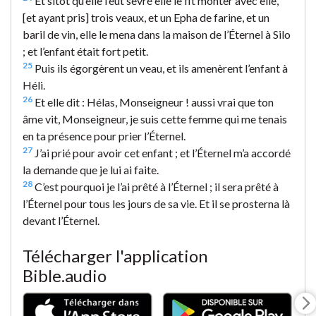
Et sitôt qu’elle l’eut sevré elle le fit monter avec elle,
[et ayant pris] trois veaux, et un Epha de farine, et un
baril de vin, elle le mena dans la maison de l’Éternel à Silo
; et l’enfant était fort petit.
25
Puis ils égorgèrent un veau, et ils amenèrent l’enfant à
Héli.
26
Et elle dit : Hélas, Monseigneur ! aussi vrai que ton
âme vit, Monseigneur, je suis cette femme qui me tenais
en ta présence pour prier l’Éternel.
27
J’ai prié pour avoir cet enfant ; et l’Éternel m’a accordé
la demande que je lui ai faite.
28
C’est pourquoi je l’ai prêté à l’Éternel ; il sera prêté à
l’Éternel pour tous les jours de sa vie. Et il se prosterna là
devant l’Éternel.
Télécharger l'application
Bible.audio