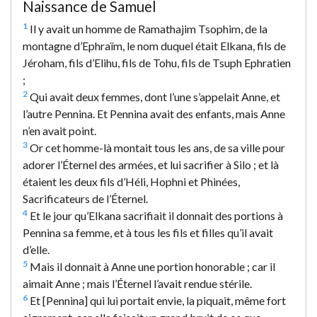
Naissance de Samuel
1
Il y avait un homme de Ramathajim Tsophim, de la
montagne d’Ephraïm, le nom duquel était Elkana, fils de
Jéroham, fils d’Elihu, fils de Tohu, fils de Tsuph Ephratien
;
2
Qui avait deux femmes, dont l’une s’appelait Anne, et
l’autre Pennina. Et Pennina avait des enfants, mais Anne
n’en avait point.
3
Or cet homme-là montait tous les ans, de sa ville pour
adorer l’Éternel des armées, et lui sacrifier à Silo ; et là
étaient les deux fils d’Héli, Hophni et Phinées,
Sacrificateurs de l’Éternel.
4
Et le jour qu’Elkana sacrifiait il donnait des portions à
Pennina sa femme, et à tous les fils et filles qu’il avait
d’elle.
5
Mais il donnait à Anne une portion honorable ; car il
aimait Anne ; mais l’Éternel l’avait rendue stérile.
6
Et [Pennina] qui lui portait envie, la piquait, même fort