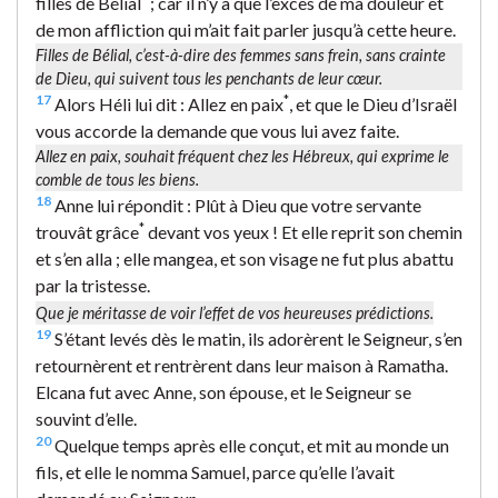
filles de Bélial
; car il n’y a que l’excès de ma douleur et
de mon affliction qui m’ait fait parler jusqu’à cette heure.
Filles de Bélial
, c’est-à-dire des femmes sans frein, sans crainte
de Dieu, qui suivent tous les penchants de leur cœur.
17
*
Alors Héli lui dit : Allez en paix
, et que le Dieu d’Israël
vous accorde la demande que vous lui avez faite.
Allez en paix
, souhait fréquent chez les Hébreux, qui exprime le
comble de tous les biens.
18
Anne lui répondit : Plût à Dieu que votre servante
*
trouvât grâce
devant vos yeux ! Et elle reprit son chemin
et s’en alla ; elle mangea, et son visage ne fut plus abattu
par la tristesse.
Que je méritasse de voir l’effet de vos heureuses prédictions.
19
S’étant levés dès le matin, ils adorèrent le Seigneur, s’en
retournèrent et rentrèrent dans leur maison à Ramatha.
Elcana fut avec Anne, son épouse, et le Seigneur se
souvint d’elle.
20
Quelque temps après elle conçut, et mit au monde un
fils, et elle le nomma Samuel, parce qu’elle l’avait