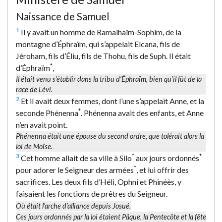
Naissance de Samuel
1
Il y avait un homme de Ramalhaïm-Sophim, de la
montagne d’Éphraïm, qui s’appelait Elcana, fils de
Jéroham, fils d’Éliu, fils de Thohu, fils de Suph. Il était
*
d’Éphraïm
,
Il était venu s’établir dans la tribu d’Éphraïm, bien qu’il fût de la
race de Lévi.
2
Et il avait deux femmes, dont l’une s’appelait Anne, et la
*
seconde Phénenna
. Phénenna avait des enfants, et Anne
n’en avait point.
Phénenna était une épouse du second ordre, que tolérait alors la
loi de Moïse.
3
*
*
Cet homme allait de sa ville à Silo
aux jours ordonnés
*
pour adorer le Seigneur des armées
, et lui offrir des
sacrifices. Les deux fils d’Héli, Ophni et Phinéès, y
faisaient les fonctions de prêtres du Seigneur.
Où était l’arche d’alliance depuis Josué.
Ces jours ordonnés
par la loi étaient Pâque, la Pentecôte et la fête