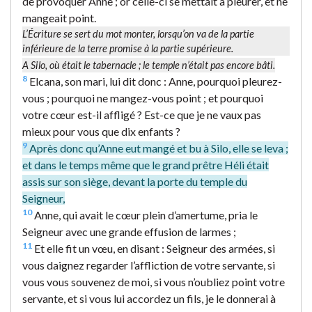
de provoquer Anne ; or celle-ci se mettait à pleurer, et ne
mangeait point.
L’Écriture se sert du mot monter, lorsqu’on va de la partie
inférieure de la terre promise à la partie supérieure.
A Silo, où était le tabernacle ; le temple n’était pas encore bâti.
8
Elcana, son mari, lui dit donc : Anne, pourquoi pleurez-
vous ; pourquoi ne mangez-vous point ; et pourquoi
votre cœur est-il affligé ? Est-ce que je ne vaux pas
mieux pour vous que dix enfants ?
9
Après donc qu’Anne eut mangé et bu à Silo, elle se leva ;
et dans le temps même que le grand prêtre Héli était
assis sur son siège, devant la porte du temple du
Seigneur,
10
Anne, qui avait le cœur plein d’amertume, pria le
Seigneur avec une grande effusion de larmes ;
11
Et elle fit un vœu, en disant : Seigneur des armées, si
vous daignez regarder l’affliction de votre servante, si
vous vous souvenez de moi, si vous n’oubliez point votre
servante, et si vous lui accordez un fils, je le donnerai à