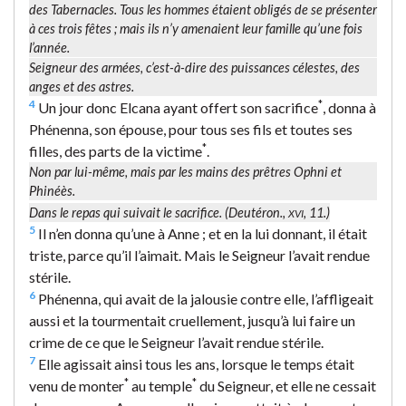
des Tabernacles. Tous les hommes étaient obligés de se présenter
à ces trois fêtes ; mais ils n’y amenaient leur famille qu’une fois
l’année.
Seigneur des armées
, c’est-à-dire des puissances célestes, des
anges et des astres.
4
*
Un jour donc Elcana ayant offert son sacrifice
, donna à
Phénenna, son épouse, pour tous ses fils et toutes ses
*
filles, des parts de la victime
.
Non par lui-même, mais par les mains des prêtres Ophni et
Phinéès.
Dans le repas qui suivait le sacrifice. (Deutéron.,
, 11.)
XVI
5
Il n’en donna qu’une à Anne ; et en la lui donnant, il était
triste, parce qu’il l’aimait. Mais le Seigneur l’avait rendue
stérile.
6
Phénenna, qui avait de la jalousie contre elle, l’affligeait
aussi et la tourmentait cruellement, jusqu’à lui faire un
crime de ce que le Seigneur l’avait rendue stérile.
7
Elle agissait ainsi tous les ans, lorsque le temps était
*
*
venu de monter
au temple
du Seigneur, et elle ne cessait