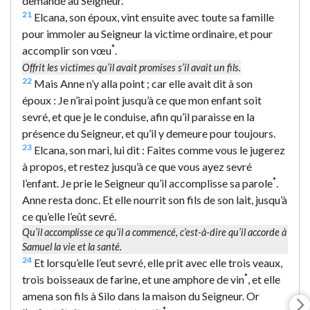
demandé au Seigneur.
21
Elcana, son époux, vint ensuite avec toute sa famille
pour immoler au Seigneur la victime ordinaire, et pour
*
accomplir son vœu
.
Offrit les victimes qu’il avait promises s’il avait un fils.
22
Mais Anne n’y alla point ; car elle avait dit à son
époux : Je n’irai point jusqu’à ce que mon enfant soit
sevré, et que je le conduise, afin qu’il paraisse en la
présence du Seigneur, et qu’il y demeure pour toujours.
23
Elcana, son mari, lui dit : Faites comme vous le jugerez
à propos, et restez jusqu’à ce que vous ayez sevré
*
l’enfant. Je prie le Seigneur qu’il accomplisse sa parole
.
Anne resta donc. Et elle nourrit son fils de son lait, jusqu’à
ce qu’elle l’eût sevré.
Qu’il accomplisse ce qu’il a commencé, c’est-à-dire qu’il accorde à
Samuel la vie et la santé.
24
Et lorsqu’elle l’eut sevré, elle prit avec elle trois veaux,
*
trois boisseaux de farine, et une amphore de vin
, et elle
amena son fils à Silo dans la maison du Seigneur. Or
*