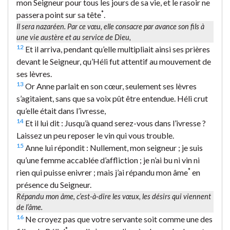
mon Seigneur pour tous les jours de sa vie, et le rasoir ne
*
passera point sur sa tête
.
Il sera nazaréen. Par ce vœu, elle consacre par avance son fils à
une vie austère et au service de Dieu,
12
Et il arriva, pendant qu’elle multipliait ainsi ses prières
devant le Seigneur, qu’Héli fut attentif au mouvement de
ses lèvres.
13
Or Anne parlait en son cœur, seulement ses lèvres
s’agitaient, sans que sa voix pût être entendue. Héli crut
qu’elle était dans l’ivresse,
14
Et il lui dit : Jusqu’à quand serez-vous dans l’ivresse ?
Laissez un peu reposer le vin qui vous trouble.
15
Anne lui répondit : Nullement, mon seigneur ; je suis
qu’une femme accablée d’affliction ; je n’ai bu ni vin ni
*
rien qui puisse enivrer ; mais j’ai répandu mon âme
en
présence du Seigneur.
Répandu mon âme
, c’est-à-dire les vœux, les désirs qui viennent
de l’âme.
16
Ne croyez pas que votre servante soit comme une des
*