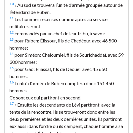
10
« Au sud se trouvera l’unité d’armée groupée autour de
l’étendard de Ruben.
11
Les hommes recensés comme aptes au service
militaire seront
12
commandés par un chef de leur tribu, à savoir:
13
pour Ruben: Élissour, fils de Chedéour, avec 46 500
hommes;
14
pour Siméon: Cheloumiel, fils de Sourichaddaï, avec 59
300 hommes;
15
pour Gad: Éliassaf, fils de Déouel, avec 45 650
hommes.
16
L’unité d’armée de Ruben comptera donc 151 450
hommes.
Ce sont eux qui partiront en second.
17
« Ensuite les descendants de Lévi partiront, avec la
tente de la rencontre. Ils se trouveront donc entre les
deux premières et les deux dernières unités. Ils partiront
eux aussi dans l’ordre où ils campent, chaque homme à sa