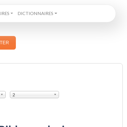
RES
DICTIONNAIRES
STER
2