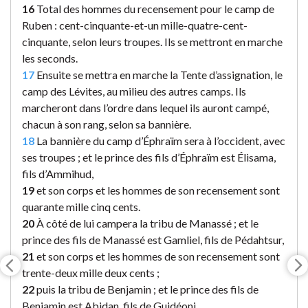
16
Total des hommes du recensement pour le camp de
Ruben : cent-cinquante-et-un mille-quatre-cent-
cinquante, selon leurs troupes. Ils se mettront en marche
les seconds.
17
Ensuite se mettra en marche la Tente d’assignation, le
camp des Lévites, au milieu des autres camps. Ils
marcheront dans l’ordre dans lequel ils auront campé,
chacun à son rang, selon sa bannière.
18
La bannière du camp d’Éphraïm sera à l’occident, avec
ses troupes ; et le prince des fils d’Éphraïm est Élisama,
fils d’Ammihud,
19
et son corps et les hommes de son recensement sont
quarante mille cinq cents.
20
À côté de lui campera la tribu de Manassé ; et le
prince des fils de Manassé est Gamliel, fils de Pédahtsur,
21
et son corps et les hommes de son recensement sont
trente-deux mille deux cents ;
22
puis la tribu de Benjamin ; et le prince des fils de
Benjamin est Abidan, fils de Guidéoni,