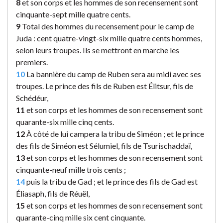
8
et son corps et les hommes de son recensement sont
cinquante-sept mille quatre cents.
9
Total des hommes du recensement pour le camp de
Juda : cent quatre-vingt-six mille quatre cents hommes,
selon leurs troupes. Ils se mettront en marche les
premiers.
10
La bannière du camp de Ruben sera au midi avec ses
troupes. Le prince des fils de Ruben est Élitsur, fils de
Schédéur,
11
et son corps et les hommes de son recensement sont
quarante-six mille cinq cents.
12
À côté de lui campera la tribu de Siméon ; et le prince
des fils de Siméon est Sélumiel, fils de Tsurischaddaï,
13
et son corps et les hommes de son recensement sont
cinquante-neuf mille trois cents ;
14
puis la tribu de Gad ; et le prince des fils de Gad est
Éliasaph, fils de Réuël,
15
et son corps et les hommes de son recensement sont
quarante-cinq mille six cent cinquante.