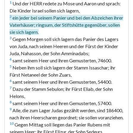
1
Und der HERR redete zu Mose und Aaron und sprach:
Die Kinder Israel sollen sich lagern,
2
ein jeder bei seinem Panier und bei den Abzeichen ihrer
Vaterhäuser; ringsum, der Stiftshütte gegenüber, sollen
sie sich lagern.
3
Gegen Morgen soll sich lagern das Panier des Lagers
von Juda, nach seinen Heeren und der Fürst der Kinder
Juda, Nahasson, der Sohn Amminadabs;
4
samt seinem Heer und ihren Gemusterten, 74600.
5
Neben ihm soll sich lagern der Stamm Issaschar; ihr
Fürst Netaneel der Sohn Zuars,
6
samt seinem Heer und ihren Gemusterten, 54400.
7
Dazu der Stamm Sebulon; ihr Fürst Eliab, der Sohn
Helons,
8
samt seinem Heer und ihren Gemusterten, 57400.
9
Alle, die zum Lager Judas gezählt werden, sind 186400,
nach ihren Heerscharen geordnet; sie sollen voranziehen.
10
Gegen Mittag soll liegen das Panier Rubens mit
seinem Heer; ihr Fürst Elizur, der Sohn Sedeurs,