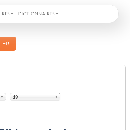
RES
DICTIONNAIRES
STER
18