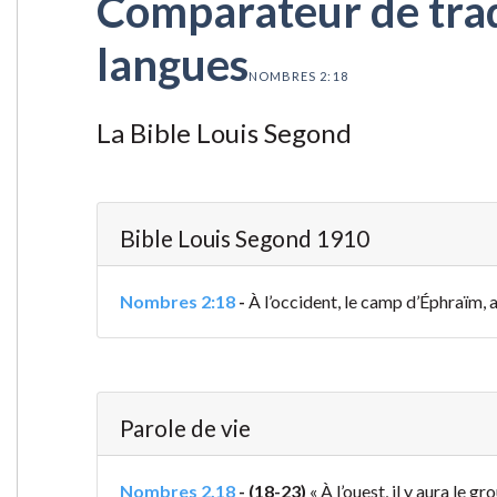
Comparateur de tradu
langues
NOMBRES 2:18
La Bible Louis Segond
Bible Louis Segond 1910
Nombres 2:18
-
À l’occident, le camp d’Éphraïm, 
Parole de vie
Nombres 2.18
-
(18-23)
« À l’ouest, il y aura le