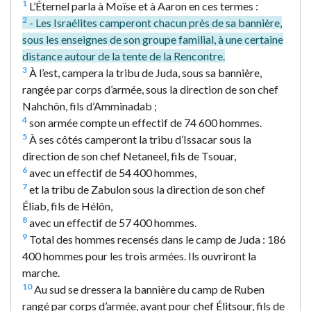
1
L’Éternel parla à Moïse et à Aaron en ces termes :
2
- Les Israélites camperont chacun près de sa bannière,
sous les enseignes de son groupe familial, à une certaine
distance autour de la tente de la Rencontre.
3
À l’est, campera la tribu de Juda, sous sa bannière,
rangée par corps d’armée, sous la direction de son chef
Nahchôn, fils d’Amminadab ;
4
son armée compte un effectif de 74 600 hommes.
5
À ses côtés camperont la tribu d’Issacar sous la
direction de son chef Netaneel, fils de Tsouar,
6
avec un effectif de 54 400 hommes,
7
et la tribu de Zabulon sous la direction de son chef
Éliab, fils de Hélôn,
8
avec un effectif de 57 400 hommes.
9
Total des hommes recensés dans le camp de Juda : 186
400 hommes pour les trois armées. Ils ouvriront la
marche.
10
Au sud se dressera la bannière du camp de Ruben
rangé par corps d’armée, ayant pour chef Élitsour, fils de