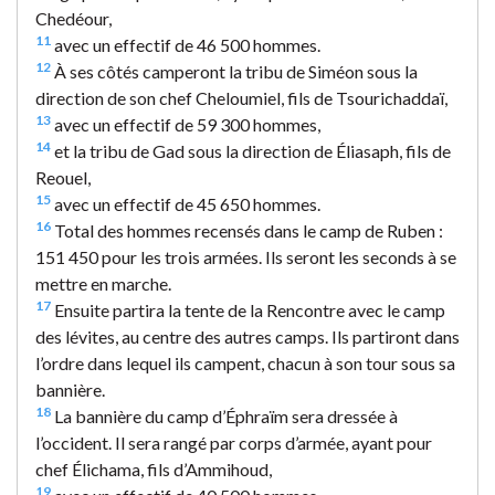
Chedéour,
11
avec un effectif de 46 500 hommes.
12
À ses côtés camperont la tribu de Siméon sous la
direction de son chef Cheloumiel, fils de Tsourichaddaï,
13
avec un effectif de 59 300 hommes,
14
et la tribu de Gad sous la direction de Éliasaph, fils de
Reouel,
15
avec un effectif de 45 650 hommes.
16
Total des hommes recensés dans le camp de Ruben :
151 450 pour les trois armées. Ils seront les seconds à se
mettre en marche.
17
Ensuite partira la tente de la Rencontre avec le camp
des lévites, au centre des autres camps. Ils partiront dans
l’ordre dans lequel ils campent, chacun à son tour sous sa
bannière.
18
La bannière du camp d’Éphraïm sera dressée à
l’occident. Il sera rangé par corps d’armée, ayant pour
chef Élichama, fils d’Ammihoud,
19