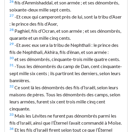
26
fils d’Ammishaddaï, et son armée ; et ses dénombrés,
soixante-deux mille sept cents.
27
-Et ceux qui camperont près de lui, sont la tribu d’Aser
: le prince des fils d’Aser,
28
Paghiel, fils d’Ocran, et son armée ; et ses dénombrés,
quarante et un mille cinq cents.
29
-Et avec eux sera la tribu de Nephthali : le prince des
fils de Nephthali, Akhira, fils d’énan, et son armée :
30
et ses dénombrés, cinquante-trois mille quatre cents.
31
-Tous les dénombrés du camp de Dan, cent cinquante-
sept mille six cents ; ils partiront les derniers, selon leurs
bannières.
32
Ce sont là les dénombrés des fils d’Israël, selon leurs
maisons de pères. Tous les dénombrés des camps, selon
leurs armées, furent six cent trois mille cinq cent
cinquante.
33
Mais les Lévites ne furent pas dénombrés parmi les
fils d’Israël, ainsi que l’Éternel l’avait commandé à Moïse.
34
Et les fils d’Israël firent selon tout ce que l’Éternel