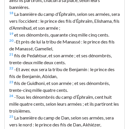
ainsi ils partiront, chacun à sa place, selon leurs
bannières.
18
La bannière du camp d’Éphraïm, selon ses armées, sera
vers l’occident : le prince des fils d’Éphraïm, Elishama, fils
d’Ammihud, et son armée ;
19
et ses dénombrés, quarante cinq mille cinq cents.
20
-Et près de lui la tribu de Manassé : le prince des fils
de Manassé, Gameliel,
21
fils de Pedahtsur, et son armée ; et ses dénombrés,
trente-deux mille deux cents.
22
-Et avec eux sera la tribu de Benjamin : le prince des
fils de Benjamin, Abidan,
23
fils de Guidhoni, et son armée ; et ses dénombrés,
trente-cinq mille quatre cents.
24
-Tous les dénombrés du camp d’Éphraïm, cent huit
mille quatre cents, selon leurs armées ; et ils partiront les
troisièmes.
25
La bannière du camp de Dan, selon ses armées, sera
vers le nord : le prince des fils de Dan, Akhiézer,