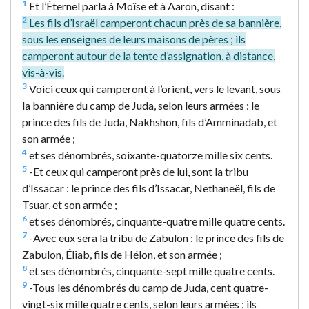
1
Et l’Éternel parla à Moïse et à Aaron, disant :
2
Les fils d’Israël camperont chacun près de sa bannière,
sous les enseignes de leurs maisons de pères ; ils
camperont autour de la tente d’assignation, à distance,
vis-à-vis.
3
Voici ceux qui camperont à l’orient, vers le levant, sous
la bannière du camp de Juda, selon leurs armées : le
prince des fils de Juda, Nakhshon, fils d’Amminadab, et
son armée ;
4
et ses dénombrés, soixante-quatorze mille six cents.
5
-Et ceux qui camperont près de lui, sont la tribu
d’Issacar : le prince des fils d’Issacar, Nethaneël, fils de
Tsuar, et son armée ;
6
et ses dénombrés, cinquante-quatre mille quatre cents.
7
-Avec eux sera la tribu de Zabulon : le prince des fils de
Zabulon, Éliab, fils de Hélon, et son armée ;
8
et ses dénombrés, cinquante-sept mille quatre cents.
9
-Tous les dénombrés du camp de Juda, cent quatre-
vingt-six mille quatre cents, selon leurs armées ; ils