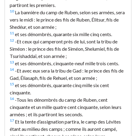
partiront les premiers.
10
La bannière du camp de Ruben, selon ses armées, sera
vers le midi : le prince des fils de Ruben, Élitsur, fils de
Shedéur, et son armée ;
11
et ses dénombrés, quarante six mille cinq cents.
12
-Et ceux qui camperont près de lui, sont la tribu de
Siméon : le prince des fils de Siméon, Shelumiel, fils de
Tsurishaddaï, et son armée ;
13
et ses dénombrés, cinquante-neuf mille trois cents.
14
-Et avec eux sera la tribu de Gad : le prince des fils de
Gad, Éliasaph, fils de Rehuel, et son armée ;
15
et ses dénombrés, quarante cinq mille six cent
cinquante.
16
-Tous les dénombrés du camp de Ruben, cent
cinquante et un mille quatre cent cinquante, selon leurs
armées ; et ils partiront les seconds.
17
Et la tente d’assignation partira, le camp des Lévites
étant au milieu des camps ; comme ils auront campé,