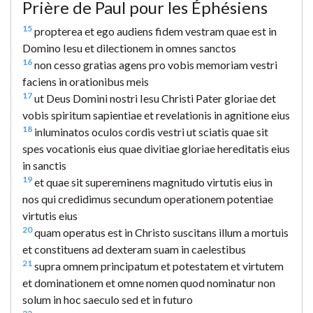
Prière de Paul pour les Éphésiens
15
propterea et ego audiens fidem vestram quae est in
Domino Iesu et dilectionem in omnes sanctos
16
non cesso gratias agens pro vobis memoriam vestri
faciens in orationibus meis
17
ut Deus Domini nostri Iesu Christi Pater gloriae det
vobis spiritum sapientiae et revelationis in agnitione eius
18
inluminatos oculos cordis vestri ut sciatis quae sit
spes vocationis eius quae divitiae gloriae hereditatis eius
in sanctis
19
et quae sit supereminens magnitudo virtutis eius in
nos qui credidimus secundum operationem potentiae
virtutis eius
20
quam operatus est in Christo suscitans illum a mortuis
et constituens ad dexteram suam in caelestibus
21
supra omnem principatum et potestatem et virtutem
et dominationem et omne nomen quod nominatur non
solum in hoc saeculo sed et in futuro