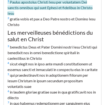
1
Paulus apostolus Christi Iesu per voluntatem Dei
sanctis omnibus qui sunt Ephesi et fidelibus in Christo
Iesu
2
gratia vobis et pax a Deo Patre nostro et Domino Iesu
Christo
Les merveilleuses bénédictions du
salut en Christ
3
benedictus Deus et Pater Domini nostri Iesu Christi qui
benedixit nos in omni benedictione spiritali in
caelestibus in Christo
4
sicut elegit nos in ipso ante mundi constitutionem ut
essemus sancti et inmaculati in conspectu eius in caritate
5
qui praedestinavit nos in adoptionem filiorum per
Iesum Christum in ipsum secundum propositum
voluntatis suae
6
in laudem gloriae gratiae suae in qua gratificavit nos in
dilecto
7
in quo habemus redemptionem per sanguinem eius