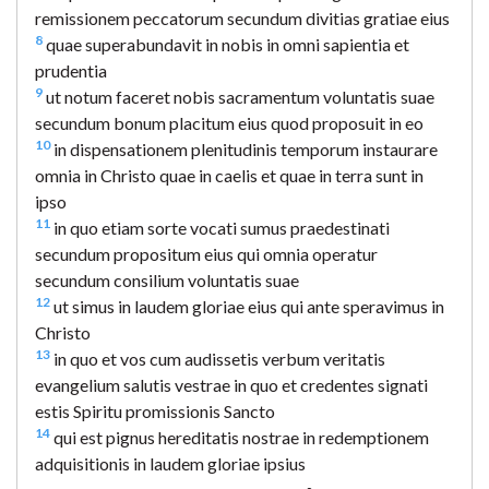
remissionem peccatorum secundum divitias gratiae eius
8
quae superabundavit in nobis in omni sapientia et
prudentia
9
ut notum faceret nobis sacramentum voluntatis suae
secundum bonum placitum eius quod proposuit in eo
10
in dispensationem plenitudinis temporum instaurare
omnia in Christo quae in caelis et quae in terra sunt in
ipso
11
in quo etiam sorte vocati sumus praedestinati
secundum propositum eius qui omnia operatur
secundum consilium voluntatis suae
12
ut simus in laudem gloriae eius qui ante speravimus in
Christo
13
in quo et vos cum audissetis verbum veritatis
evangelium salutis vestrae in quo et credentes signati
estis Spiritu promissionis Sancto
14
qui est pignus hereditatis nostrae in redemptionem
adquisitionis in laudem gloriae ipsius