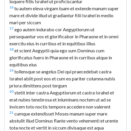
loquere filiis Israhel ut proficiscantur
16
tu autem eleva virgam tuam et extende manum super
mare et divide illud ut gradiantur filii Israhel in medio
mari per siccum
17
ego autem indurabo cor Aegyptiorum ut
persequantur vos et glorificabor in Pharaone et in omni
exercitu eius in curribus et in equitibus illius
18
et scient Aegyptii quia ego sum Dominus cum
glorificatus fuero in Pharaone et in curribus atque in
equitibus eius
19
tollensque se angelus Dei qui praecedebat castra
Israhel abiit post eos et cum eo pariter columna nubis
priora dimittens post tergum
20
stetit inter castra Aegyptiorum et castra Israhel et
erat nubes tenebrosa et inluminans noctem ut ad se
invicem toto noctis tempore accedere non valerent
21
cumque extendisset Moses manum super mare
abstulit illud Dominus flante vento vehementi et urente
tota nocte et vertit in siccum divisaque est aqua