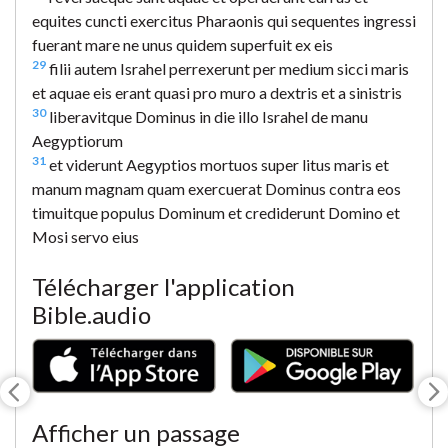
equites cuncti exercitus Pharaonis qui sequentes ingressi
fuerant mare ne unus quidem superfuit ex eis
29
filii autem Israhel perrexerunt per medium sicci maris
et aquae eis erant quasi pro muro a dextris et a sinistris
30
liberavitque Dominus in die illo Israhel de manu
Aegyptiorum
31
et viderunt Aegyptios mortuos super litus maris et
manum magnam quam exercuerat Dominus contra eos
timuitque populus Dominum et crediderunt Domino et
Mosi servo eius
Télécharger l'application
Bible.audio
Afficher un passage