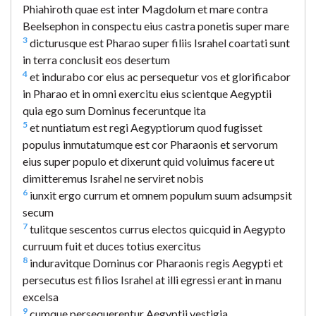
Phiahiroth quae est inter Magdolum et mare contra
Beelsephon in conspectu eius castra ponetis super mare
3
dicturusque est Pharao super filiis Israhel coartati sunt
in terra conclusit eos desertum
4
et indurabo cor eius ac persequetur vos et glorificabor
in Pharao et in omni exercitu eius scientque Aegyptii
quia ego sum Dominus feceruntque ita
5
et nuntiatum est regi Aegyptiorum quod fugisset
populus inmutatumque est cor Pharaonis et servorum
eius super populo et dixerunt quid voluimus facere ut
dimitteremus Israhel ne serviret nobis
6
iunxit ergo currum et omnem populum suum adsumpsit
secum
7
tulitque sescentos currus electos quicquid in Aegypto
curruum fuit et duces totius exercitus
8
induravitque Dominus cor Pharaonis regis Aegypti et
persecutus est filios Israhel at illi egressi erant in manu
excelsa
9
cumque persequerentur Aegyptii vestigia