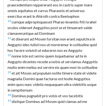
praecedentium reppererunt eos in castris super mare
omnis equitatus et currus Pharaonis et universus
exercitus erant in Ahiroth contra Beelsephon
10
cumque adpropinquasset Pharao levantes filii Israhel
oculos viderunt Aegyptios post se et timuerunt valde
clamaveruntque ad Dominum
11
et dixerunt ad Mosen forsitan non erant sepulchra in
Aegypto ideo tulisti nos ut moreremur in solitudine quid
hoc facere voluisti ut educeres nos ex Aegypto
12
nonne iste est sermo quem loquebamur ad te in
Aegypto dicentes recede a nobis ut serviamus Aegyptiis
multo enim melius est servire eis quam mori in solitudine
13
et ait Moses ad populum nolite timere state et videte
magnalia Domini quae facturus est hodie Aegyptios
enim quos nunc videtis nequaquam ultra videbitis usque
in sempiternum
14
Dominus pugnabit pro vobis et vos tacebitis
15
dixitque Dominus ad Mosen quid clamas ad me