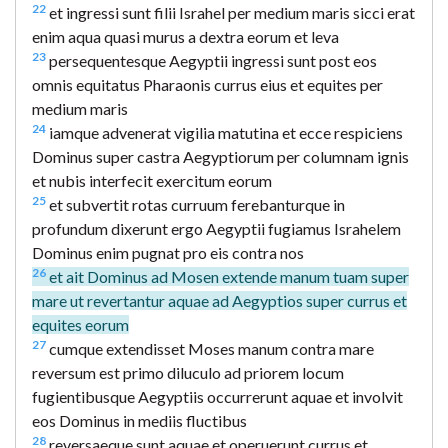
22
et ingressi sunt filii Israhel per medium maris sicci erat
enim aqua quasi murus a dextra eorum et leva
23
persequentesque Aegyptii ingressi sunt post eos
omnis equitatus Pharaonis currus eius et equites per
medium maris
24
iamque advenerat vigilia matutina et ecce respiciens
Dominus super castra Aegyptiorum per columnam ignis
et nubis interfecit exercitum eorum
25
et subvertit rotas curruum ferebanturque in
profundum dixerunt ergo Aegyptii fugiamus Israhelem
Dominus enim pugnat pro eis contra nos
26
et ait Dominus ad Mosen extende manum tuam super
mare ut revertantur aquae ad Aegyptios super currus et
equites eorum
27
cumque extendisset Moses manum contra mare
reversum est primo diluculo ad priorem locum
fugientibusque Aegyptiis occurrerunt aquae et involvit
eos Dominus in mediis fluctibus
28
reversaeque sunt aquae et operuerunt currus et