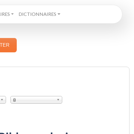
RES
DICTIONNAIRES
STER
8