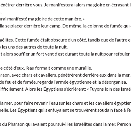
pénétrer derrière vous. Je manifesterai alors ma gloire en écrasant 
.
aurai manifesté ma gloire de cette manière. »
alla se placer derrière leur camp. De même, la colonne de fumée qui 
aélites. Cette fumée était obscure d’un côté, tandis que de l’autre e
 les uns des autres de toute la nuit.
 alors souffler un fort vent d’est durant toute la nuit pour refouler 
que côté d’eux, l’eau formait comme une muraille.
raon, avec chars et cavaliers, pénétrèrent derrière eux dans la mer.
ne de feu et de fumée, regarda l’armée égyptienne et la désorganisa.
fficilement. Alors les Égyptiens s’écrièrent: « Fuyons loin des Israél
 mer, pour faire revenir l’eau sur les chars et les cavaliers égyptien
elle. Les Égyptiens qui s’enfuyaient se trouvèrent soudain face à l’ea
es du Pharaon qui avaient poursuivi les Israélites dans la mer. Perso