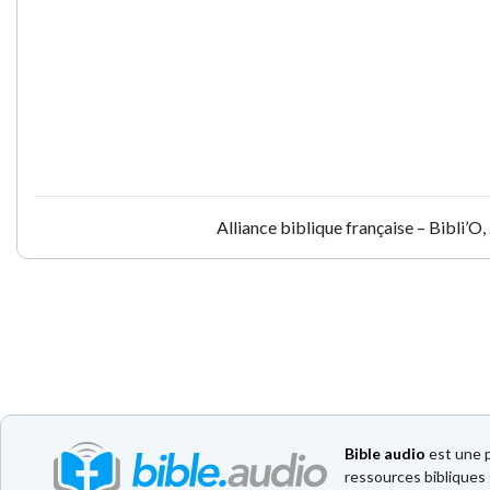
Alliance biblique française – Bibli’
Bible audio
est une p
ressources bibliques 