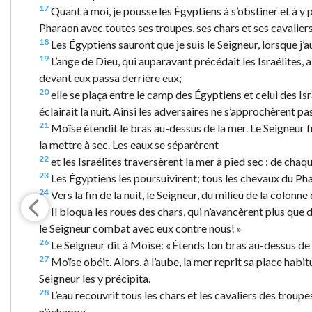
17
Quant à moi, je pousse les Égyptiens à s’obstiner et à y 
Pharaon avec toutes ses troupes, ses chars et ses cavaliers
18
Les Égyptiens sauront que je suis le Seigneur, lorsque j’
19
L’ange de Dieu, qui auparavant précédait les Israélites, 
devant eux passa derrière eux;
20
elle se plaça entre le camp des Égyptiens et celui des Isr
éclairait la nuit. Ainsi les adversaires ne s’approchèrent pas
21
Moïse étendit le bras au-dessus de la mer. Le Seigneur fit
la mettre à sec. Les eaux se séparèrent
22
et les Israélites traversèrent la mer à pied sec : de cha
23
Les Égyptiens les poursuivirent; tous les chevaux du Pha
24
Vers la fin de la nuit, le Seigneur, du milieu de la colon
25
Il bloqua les roues des chars, qui n’avancèrent plus que di
le Seigneur combat avec eux contre nous! »
26
Le Seigneur dit à Moïse: « Étends ton bras au-dessus de la
27
Moïse obéit. Alors, à l’aube, la mer reprit sa place habitu
Seigneur les y précipita.
28
L’eau recouvrit tous les chars et les cavaliers des troup
n’échappa.