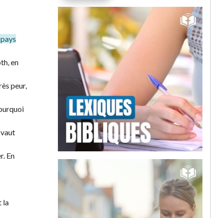
 pays
th, en
rès peur,
Pourquoi
 vaut
r. En
 la