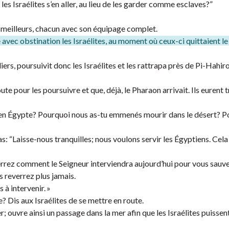
es Israélites s’en aller, au lieu de les garder comme esclaves?”
nts meilleurs, chacun avec son équipage complet.
 avec obstination les Israélites, au moment où ceux-ci quittaient le
ers, poursuivit donc les Israélites et les rattrapa près de Pi-Hahiro
ute pour les poursuivre et que, déjà, le Pharaon arrivait. Ils eurent t
x en Égypte? Pourquoi nous as-tu emmenés mourir dans le désert? 
s: “Laisse-nous tranquilles; nous voulons servir les Égyptiens. Cela
rrez comment le Seigneur interviendra aujourd’hui pour vous sauve
s reverrez plus jamais.
à intervenir. »
e? Dis aux Israélites de se mettre en route.
 ouvre ainsi un passage dans la mer afin que les Israélites puissent