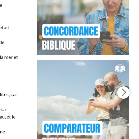
le
était
lle
la mer et
ites, car
s. »
u, et le
nne