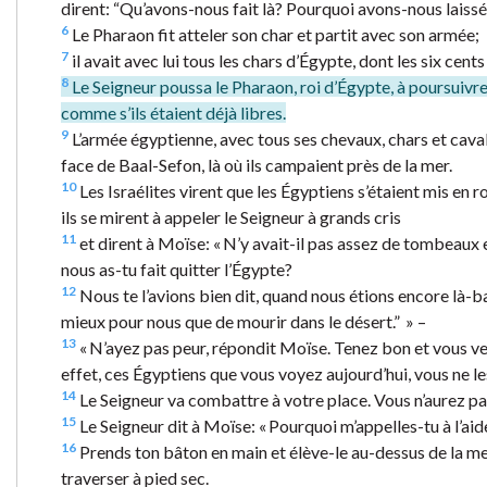
dirent: “Qu’avons-nous fait là? Pourquoi avons-nous laissé l
6
Le Pharaon fit atteler son char et partit avec son armée;
7
il avait avec lui tous les chars d’Égypte, dont les six ce
8
Le Seigneur poussa le Pharaon, roi d’Égypte, à poursuivre
comme s’ils étaient déjà libres.
9
L’armée égyptienne, avec tous ses chevaux, chars et cavali
face de Baal-Sefon, là où ils campaient près de la mer.
10
Les Israélites virent que les Égyptiens s’étaient mis en ro
ils se mirent à appeler le Seigneur à grands cris
11
et dirent à Moïse: « N’y avait-il pas assez de tombeau
nous as-tu fait quitter l’Égypte?
12
Nous te l’avions bien dit, quand nous étions encore là-ba
mieux pour nous que de mourir dans le désert.” » –
13
« N’ayez pas peur, répondit Moïse. Tenez bon et vous ve
effet, ces Égyptiens que vous voyez aujourd’hui, vous ne le
14
Le Seigneur va combattre à votre place. Vous n’aurez pas 
15
Le Seigneur dit à Moïse: « Pourquoi m’appelles-tu à l’aid
16
Prends ton bâton en main et élève-le au-dessus de la mer;
traverser à pied sec.