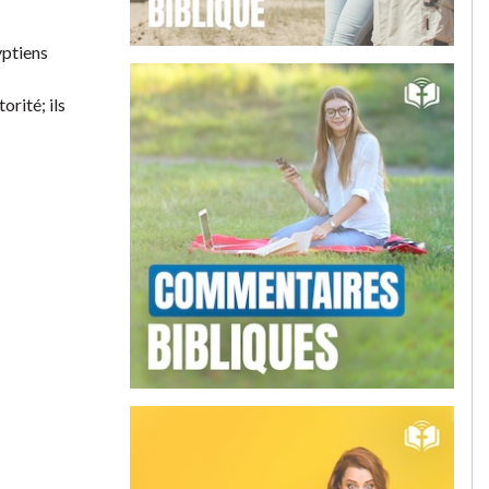
yptiens
orité; ils