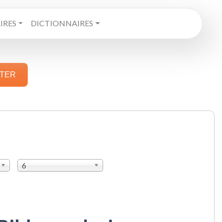
RES
DICTIONNAIRES
STER
6