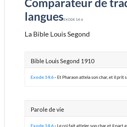
Comparateur de tradu
langues
EXODE 14:6
La Bible Louis Segond
Bible Louis Segond 1910
Exode 14:6
-
Et Pharaon attela son char, et il prit 
Parole de vie
Exode 14.6
-
Le roi fait atteler son char et il part