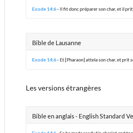
Exode 14:6
-
Il fit donc préparer son char, et il pri
Bible de Lausanne
Exode 14:6
-
Et [Pharaon] attela son char, et prit 
Les versions étrangères
Bible en anglais - English Standard V
Exode 14:6
-
So he made ready his chariot and too