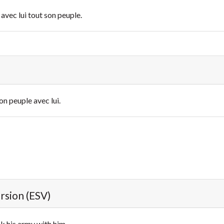
t avec lui tout son peuple.
son peuple avec lui.
ersion (ESV)
k his army with him,