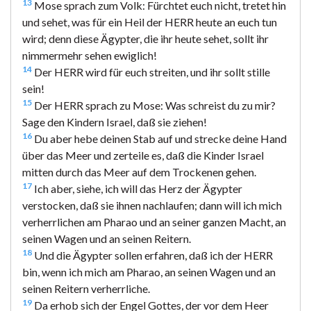
13
Mose sprach zum Volk: Fürchtet euch nicht, tretet hin
und sehet, was für ein Heil der HERR heute an euch tun
wird; denn diese Ägypter, die ihr heute sehet, sollt ihr
nimmermehr sehen ewiglich!
14
Der HERR wird für euch streiten, und ihr sollt stille
sein!
15
Der HERR sprach zu Mose: Was schreist du zu mir?
Sage den Kindern Israel, daß sie ziehen!
16
Du aber hebe deinen Stab auf und strecke deine Hand
über das Meer und zerteile es, daß die Kinder Israel
mitten durch das Meer auf dem Trockenen gehen.
17
Ich aber, siehe, ich will das Herz der Ägypter
verstocken, daß sie ihnen nachlaufen; dann will ich mich
verherrlichen am Pharao und an seiner ganzen Macht, an
seinen Wagen und an seinen Reitern.
18
Und die Ägypter sollen erfahren, daß ich der HERR
bin, wenn ich mich am Pharao, an seinen Wagen und an
seinen Reitern verherrliche.
19
Da erhob sich der Engel Gottes, der vor dem Heer