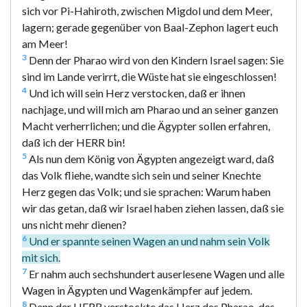
sich vor Pi-Hahiroth, zwischen Migdol und dem Meer,
lagern; gerade gegenüber von Baal-Zephon lagert euch
am Meer!
3
Denn der Pharao wird von den Kindern Israel sagen: Sie
sind im Lande verirrt, die Wüste hat sie eingeschlossen!
4
Und ich will sein Herz verstocken, daß er ihnen
nachjage, und will mich am Pharao und an seiner ganzen
Macht verherrlichen; und die Ägypter sollen erfahren,
daß ich der HERR bin!
5
Als nun dem König von Ägypten angezeigt ward, daß
das Volk fliehe, wandte sich sein und seiner Knechte
Herz gegen das Volk; und sie sprachen: Warum haben
wir das getan, daß wir Israel haben ziehen lassen, daß sie
uns nicht mehr dienen?
6
Und er spannte seinen Wagen an und nahm sein Volk
mit sich.
7
Er nahm auch sechshundert auserlesene Wagen und alle
Wagen in Ägypten und Wagenkämpfer auf jedem.
8
Denn der HERR verstockte das Herz des Pharao, des