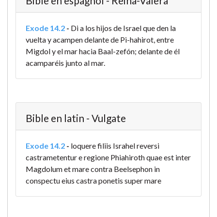
Bible en espagnol - Reina-Valera
Exode 14.2
-
Di a los hijos de Israel que den la
vuelta y acampen delante de Pi-hahirot, entre
Migdol y el mar hacia Baal-zefón; delante de él
acamparéis junto al mar.
Bible en latin - Vulgate
Exode 14.2
-
loquere filiis Israhel reversi
castrametentur e regione Phiahiroth quae est inter
Magdolum et mare contra Beelsephon in
conspectu eius castra ponetis super mare