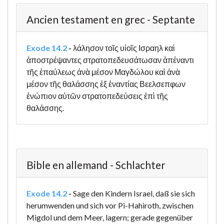
Ancien testament en grec - Septante
Exode 14.2
-
λάλησον τοῖς υἱοῖς Ισραηλ καὶ
ἀποστρέψαντες στρατοπεδευσάτωσαν ἀπέναντι
τῆς ἐπαύλεως ἀνὰ μέσον Μαγδώλου καὶ ἀνὰ
μέσον τῆς θαλάσσης ἐξ ἐναντίας Βεελσεπφων
ἐνώπιον αὐτῶν στρατοπεδεύσεις ἐπὶ τῆς
θαλάσσης.
Bible en allemand - Schlachter
Exode 14.2
-
Sage den Kindern Israel, daß sie sich
herumwenden und sich vor Pi-Hahiroth, zwischen
Migdol und dem Meer, lagern; gerade gegenüber