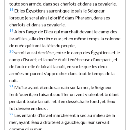
toute son armée, dans ses chariots et dans sa cavalerie.
18
Et les Égyptiens sauront que je suis le Seigneur,
lorsque je serai ainsi glorifié dans Pharaon, dans ses
chariots et dans sa cavalerie.
19
Alors l’ange de Dieu qui marchait devant le camp des
Israélites, alla derrière eux ; et en même temps la colonne
de nuée quittant la tête du peuple,
20
se mit aussi derrière, entre le camp des Égyptiens et le
camp d’Israël ; et la nuée était ténébreuse d’une part , et
de l’autre elle éclairait la nuit, en sorte que les deux
armées ne purent s’approcher dans tout le temps de la
nuit.
21
Moïse ayant étendu sa main sur la mer, le Seigneur
l’entr’ouvrit, en faisant souffler un vent violent et brûlant
pendant toute la nuit ; et il en dessécha le fond , et l’eau
fut divisée en deux .
22
Les enfants d’Israël marchèrent à sec au milieu de la
mer, ayant l’eau à droite et à gauche, qui leur servait
comme d’un mur.