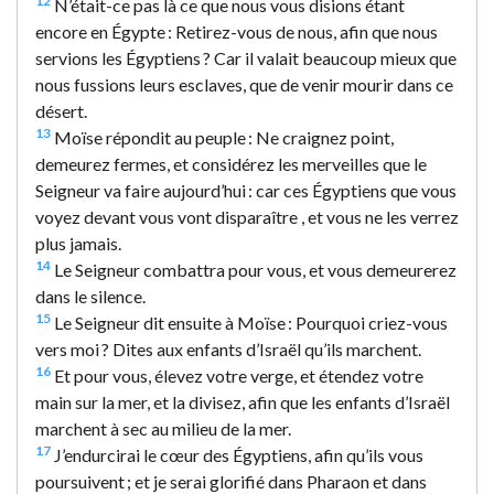
12
N’était-ce pas là ce que nous vous disions étant
encore en Égypte : Retirez-vous de nous, afin que nous
servions les Égyptiens ? Car il valait beaucoup mieux que
nous fussions leurs esclaves, que de venir mourir dans ce
désert.
13
Moïse répondit au peuple : Ne craignez point,
demeurez fermes, et considérez les merveilles que le
Seigneur va faire aujourd’hui : car ces Égyptiens que vous
voyez devant vous vont disparaître , et vous ne les verrez
plus jamais.
14
Le Seigneur combattra pour vous, et vous demeurerez
dans le silence.
15
Le Seigneur dit ensuite à Moïse : Pourquoi criez-vous
vers moi ? Dites aux enfants d’Israël qu’ils marchent.
16
Et pour vous, élevez votre verge, et étendez votre
main sur la mer, et la divisez, afin que les enfants d’Israël
marchent à sec au milieu de la mer.
17
J’endurcirai le cœur des Égyptiens, afin qu’ils vous
poursuivent ; et je serai glorifié dans Pharaon et dans