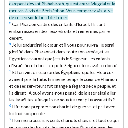
campent devant Phihahiroth, qui est entre Magdal et la
mer, vis-à-vis de Béelséphon. Vous camperez vis-à-vis
de ce lieu sur le bord de la mer.
3
Car Pharaon va dire des enfants d’Israël : Ils sont
embarrassés en des lieux étroits, et renfermés par le
désert.
4
Je lui endurcirai le cœur, et il vous poursuivra : je serai
glorifié dans Pharaon et dans toute son armée, et les
Égyptiens sauront que je suis le Seigneur. Les enfants
d’Israël firent donc ce que le Seigneur leur avait ordonné.
5
Et l’on vint dire au roi des Égyptiens, que les Hébreux
avaient pris la fuite. En même temps le cœur de Pharaon
et de ses serviteurs fut changé à l’égard de ce peuple, et
ils dirent : À quoi avons-nous pensé, de laisser ainsi aller
les Israélites, afin qu’ils ne nous fussent plus assujettis ?
6
Il fit donc préparer son chariot de guerre , et prit avec
lui tout son peuple.
7
Il emmena aussi six cents chariots choisis, et tout ce qui
se trouva de chariots de guerre dans l’Égypte, avec les