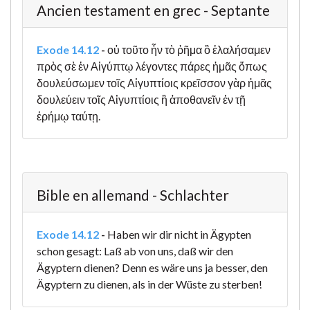
Ancien testament en grec - Septante
Exode 14.12
-
οὐ τοῦτο ἦν τὸ ῥῆμα ὃ ἐλαλήσαμεν
πρὸς σὲ ἐν Αἰγύπτῳ λέγοντες πάρες ἡμᾶς ὅπως
δουλεύσωμεν τοῖς Αἰγυπτίοις κρεῖσσον γὰρ ἡμᾶς
δουλεύειν τοῖς Αἰγυπτίοις ἢ ἀποθανεῖν ἐν τῇ
ἐρήμῳ ταύτῃ.
Bible en allemand - Schlachter
Exode 14.12
-
Haben wir dir nicht in Ägypten
schon gesagt: Laß ab von uns, daß wir den
Ägyptern dienen? Denn es wäre uns ja besser, den
Ägyptern zu dienen, als in der Wüste zu sterben!