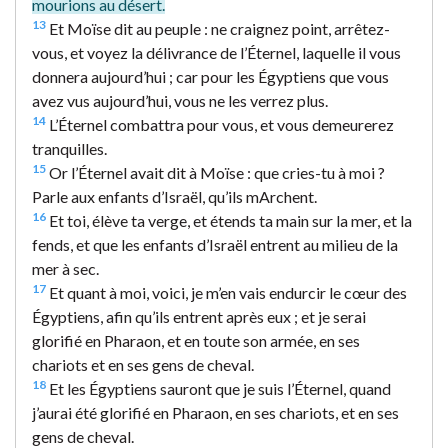
mourions au désert.
13
Et Moïse dit au peuple : ne craignez point, arrêtez-
vous, et voyez la délivrance de l’Éternel, laquelle il vous
donnera aujourd’hui ; car pour les Égyptiens que vous
avez vus aujourd’hui, vous ne les verrez plus.
14
L’Éternel combattra pour vous, et vous demeurerez
tranquilles.
15
Or l’Éternel avait dit à Moïse : que cries-tu à moi ?
Parle aux enfants d’Israël, qu’ils mArchent.
16
Et toi, élève ta verge, et étends ta main sur la mer, et la
fends, et que les enfants d’Israël entrent au milieu de la
mer à sec.
17
Et quant à moi, voici, je m’en vais endurcir le cœur des
Égyptiens, afin qu’ils entrent après eux ; et je serai
glorifié en Pharaon, et en toute son armée, en ses
chariots et en ses gens de cheval.
18
Et les Égyptiens sauront que je suis l’Éternel, quand
j’aurai été glorifié en Pharaon, en ses chariots, et en ses
gens de cheval.