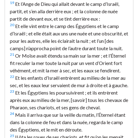
19
Et l’Ange de Dieu qui allait devant le camp d’Israël,
partit, et s’en alla derrière eux ; et la colonne de nuée
partit de devant eux, et se tint derrière eux :
20
Et elle vint entre le camp des Égyptiens et le camp
d’Israël ; et elle était aux uns une nuée et une obscurité, et
pour les autres, elle les éclairait la nuit ; et l’un [des
camps] n’approcha point de l’autre durant toute la nuit.
21
Or Moïse avait étendu sa main sur la mer ; et l’Éternel
fit reculer la mer toute la nuit par un vent d’Orient fort
véhément, et mit la mer à sec, et les eaux se fendirent.
22
Et les enfants d’Israël entrèrent au milieu de la mer au
sec, et les eaux leur servaient de mur à droite et à gauche.
23
Et les Égyptiens les poursuivirent ; et ils entrèrent
après eux au milieu de la mer, [savoir] tous les chevaux de
Pharaon, ses chariots, et ses gens de cheval.
24
Mais il arriva que sur la veille du matin, l’Éternel étant
dans la colonne de feu et dans la nuée, regarda le camp
des Égyptiens, et le mit en déroute.
25
Il ôta les roues de ses chariots, et fit qu’on les menait