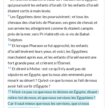
qui poursuivit les enfants d’Israël. Or les enfants d’Israël
étaient sortis à main levée.
9
Les Égyptiens donc les poursuivirent ; et tous les
chevaux des chariots de Pharaon, ses gens de cheval, et
son armée les atteignirent comme ils étaient campés
près de la mer, vers Pi-Hahiroth vis-à-vis de Bahal-
Tséphon.
10
Et lorsque Pharaon se fut approché, les enfants
d’Israël levèrent leurs yeux, et voici, les Égyptiens
marchaient après eux, et les enfants d’Israël eurent une
fort grande peur, et crièrent à l’Éternel.
11
Et dirent à Moïse : est-ce qu’il n’y avait pas de
sépulcres en Égypte, que tu nous aies emmenés pour
mourir au désert ? Qu’est-ce que tu nous as fait de nous
avoir fait sortir d’Égypte ?
12
N’est-ce pas ce que nous te disions en Égypte, disant :
retire-toi de nous, et que nous servions les Égyptiens ?
Car il vaut mieux que nous les servions, que si nous