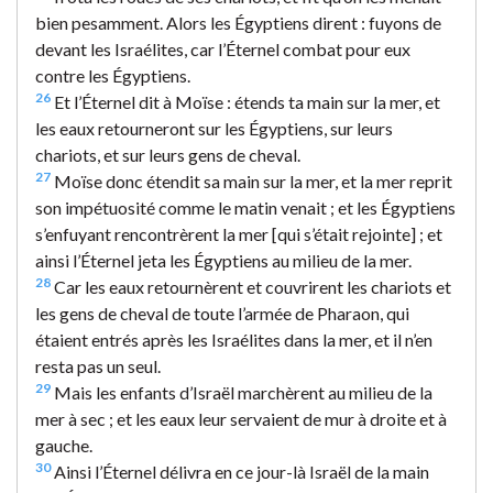
bien pesamment. Alors les Égyptiens dirent : fuyons de
devant les Israélites, car l’Éternel combat pour eux
contre les Égyptiens.
26
Et l’Éternel dit à Moïse : étends ta main sur la mer, et
les eaux retourneront sur les Égyptiens, sur leurs
chariots, et sur leurs gens de cheval.
27
Moïse donc étendit sa main sur la mer, et la mer reprit
son impétuosité comme le matin venait ; et les Égyptiens
s’enfuyant rencontrèrent la mer [qui s’était rejointe] ; et
ainsi l’Éternel jeta les Égyptiens au milieu de la mer.
28
Car les eaux retournèrent et couvrirent les chariots et
les gens de cheval de toute l’armée de Pharaon, qui
étaient entrés après les Israélites dans la mer, et il n’en
resta pas un seul.
29
Mais les enfants d’Israël marchèrent au milieu de la
mer à sec ; et les eaux leur servaient de mur à droite et à
gauche.
30
Ainsi l’Éternel délivra en ce jour-là Israël de la main