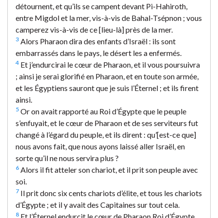
détournent, et qu’ils se campent devant Pi-Hahiroth,
entre Migdol et la mer, vis-à-vis de Bahal-Tsépnon ; vous
camperez vis-à-vis de ce [lieu-là] près de la mer.
3
Alors Pharaon dira des enfants d’Israël : ils sont
embarrassés dans le pays, le désert les a enfermés.
4
Et j’endurcirai le cœur de Pharaon, et il vous poursuivra
; ainsi je serai glorifié en Pharaon, et en toute son armée,
et les Égyptiens sauront que je suis l’Éternel ; et ils firent
ainsi.
5
Or on avait rapporté au Roi d’Égypte que le peuple
s’enfuyait, et le cœur de Pharaon et de ses serviteurs fut
changé à l’égard du peuple, et ils dirent : qu’[est-ce que]
nous avons fait, que nous ayons laissé aller Israël, en
sorte qu’il ne nous servira plus ?
6
Alors il fit atteler son chariot, et il prit son peuple avec
soi.
7
Il prit donc six cents chariots d’élite, et tous les chariots
d’Égypte ; et il y avait des Capitaines sur tout cela.
8
Et l’Éternel endurcit le cœur de Pharaon Roi d’Égypte,