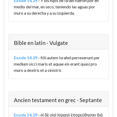
Exode 14.29
-
Y los hijos de Israel fueron por en
medio del mar, en seco, teniendo las aguas por
muro a su derecha y a su izquierda.
Bible en latin - Vulgate
Exode 14.29
-
filii autem Israhel perrexerunt per
medium sicci maris et aquae eis erant quasi pro
muro a dextris et a sinistris
Ancien testament en grec - Septante
Exode 14.29
-
οἱ δὲ υἱοὶ Ισραηλ ἐπορεύθησαν διὰ