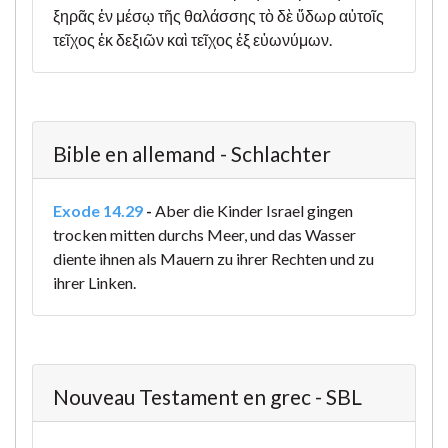
ξηρᾶς ἐν μέσῳ τῆς θαλάσσης τὸ δὲ ὕδωρ αὐτοῖς
τεῖχος ἐκ δεξιῶν καὶ τεῖχος ἐξ εὐωνύμων.
Bible en allemand - Schlachter
Exode 14.29
-
Aber die Kinder Israel gingen
trocken mitten durchs Meer, und das Wasser
diente ihnen als Mauern zu ihrer Rechten und zu
ihrer Linken.
Nouveau Testament en grec - SBL