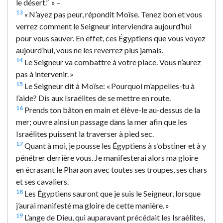
le désert.” » –
13
« N’ayez pas peur, répondit Moïse. Tenez bon et vous
verrez comment le Seigneur interviendra aujourd’hui
pour vous sauver. En effet, ces Égyptiens que vous voyez
aujourd’hui, vous ne les reverrez plus jamais.
14
Le Seigneur va combattre à votre place. Vous n’aurez
pas à intervenir. »
15
Le Seigneur dit à Moïse: « Pourquoi m’appelles-tu à
l’aide? Dis aux Israélites de se mettre en route.
16
Prends ton bâton en main et élève-le au-dessus de la
mer; ouvre ainsi un passage dans la mer afin que les
Israélites puissent la traverser à pied sec.
17
Quant à moi, je pousse les Égyptiens à s’obstiner et à y
pénétrer derrière vous. Je manifesterai alors ma gloire
en écrasant le Pharaon avec toutes ses troupes, ses chars
et ses cavaliers.
18
Les Égyptiens sauront que je suis le Seigneur, lorsque
j’aurai manifesté ma gloire de cette manière. »
19
L’ange de Dieu, qui auparavant précédait les Israélites,