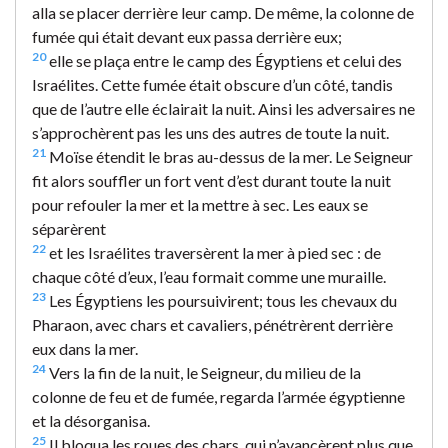
alla se placer derrière leur camp. De même, la colonne de
fumée qui était devant eux passa derrière eux;
20
elle se plaça entre le camp des Égyptiens et celui des
Israélites. Cette fumée était obscure d’un côté, tandis
que de l’autre elle éclairait la nuit. Ainsi les adversaires ne
s’approchèrent pas les uns des autres de toute la nuit.
21
Moïse étendit le bras au-dessus de la mer. Le Seigneur
fit alors souffler un fort vent d’est durant toute la nuit
pour refouler la mer et la mettre à sec. Les eaux se
séparèrent
22
et les Israélites traversèrent la mer à pied sec : de
chaque côté d’eux, l’eau formait comme une muraille.
23
Les Égyptiens les poursuivirent; tous les chevaux du
Pharaon, avec chars et cavaliers, pénétrèrent derrière
eux dans la mer.
24
Vers la fin de la nuit, le Seigneur, du milieu de la
colonne de feu et de fumée, regarda l’armée égyptienne
et la désorganisa.
25
Il bloqua les roues des chars, qui n’avancèrent plus que