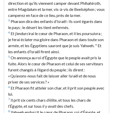
direction et qu’ils viennent camper devant Phihahiroth,
entre Magdalum et la mer, vis-à-vis de Beelséphon ; vous
camperez en face de ce lieu, près de la mer.
3
Pharaon dira des enfants d’Israël : Ils sont égarés dans
le pays ; le désert les tient enfermés.
4
Et j’endurcirai le cœur de Pharaon, et il les poursuivra ;
je ferai éclater ma gloire dans Pharaon et dans toute son
armée, et les Égyptiens sauront que je suis Yahweh. " Et
les enfants d’Israël firent ainsi.
5
On annonça au roi d’Égypte que le peuple avait pris la
fuite. Alors le cœur de Pharaon et celui de ses serviteurs
furent changés à l’égard du peuple ; ils dirent :
« Qu’avons-nous fait de laisser aller Israël
et
de nous
priver de ses services ? »
6
Et Pharaon fit atteler son char, et il prit son peuple avec
lui.
7
Il prit six cents chars d’élite, et tous les chars de
l’Égypte, et sur tous
il y avait
des chefs.
8
Yahweh endurcit le cœur de Pharaon, roi d’Égypte, et