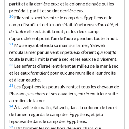
partit et alla derrière eux ; et la colonne de nuée qui les
précédait, partit et se tint derrière eux.
20
Elle vint
se mettre
entre le camp des Égyptiens et le
camp d’Israël, et cette nuée était ténébreuse
d’un côté
, et
de l’autre
elle éclairait la nuit ; et les deux camps
n’approchèrent point l’un de l’autre pendant toute la nuit.
21
Moïse ayant étendu sa main sur la mer, Yahweh
refoula la mer par un vent impétueux d’orient
qui souffla
toute la nuit ; il mit la mer à sec, et les eaux se divisèrent.
22
Les enfants d’Israël entrèrent au milieu de la mer à sec,
et les eaux
formaient
pour eux une muraille à leur droite
et à leur gauche.
23
Les Égyptiens les poursuivirent, et tous les chevaux de
Pharaon, ses chars et ses cavaliers, entrèrent à leur suite
au milieu de la mer.
24
À la veille du matin, Yahweh, dans la colonne de feu et
de fumée, regarda le camp des Égyptiens, et jeta
l’épouvante dans le camp des Égyptiens.
25
Il fit tomber les roues hors de leurs chars, qui