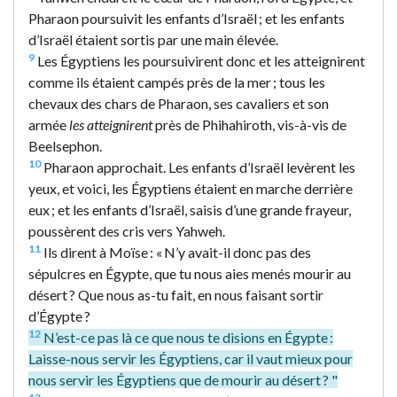
Pharaon poursuivit les enfants d’Israël ; et les enfants
d’Israël étaient sortis par une main élevée.
9
Les Égyptiens les poursuivirent donc et les atteignirent
comme ils étaient campés près de la mer ; tous les
chevaux des chars de Pharaon, ses cavaliers et son
armée
les atteignirent
près de Phihahiroth, vis-à-vis de
Beelsephon.
10
Pharaon approchait. Les enfants d’Israël levèrent les
yeux, et voici, les Égyptiens étaient en marche derrière
eux ; et les enfants d’Israël, saisis d’une grande frayeur,
poussèrent des cris vers Yahweh.
11
Ils dirent à Moïse : « N’y avait-il donc pas des
sépulcres en Égypte, que tu nous aies menés mourir au
désert ? Que nous as-tu fait, en nous faisant sortir
d’Égypte ?
12
N’est-ce pas là ce que nous te disions en Égypte :
Laisse-nous servir les Égyptiens, car il vaut mieux pour
nous servir les Égyptiens que de mourir au désert ? "