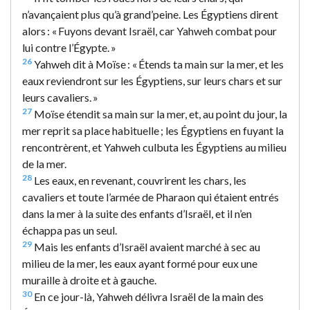
n’avançaient plus qu’à grand’peine. Les Égyptiens dirent
alors : « Fuyons devant Israël, car Yahweh combat pour
lui contre l’Égypte. »
26
Yahweh dit à Moïse : « Étends ta main sur la mer, et les
eaux reviendront sur les Égyptiens, sur leurs chars et sur
leurs cavaliers. »
27
Moïse étendit sa main sur la mer, et, au point du jour, la
mer reprit sa place habituelle ; les Égyptiens en fuyant la
rencontrèrent, et Yahweh culbuta les Égyptiens au milieu
de la mer.
28
Les eaux, en revenant, couvrirent les chars, les
cavaliers et toute l’armée de Pharaon qui étaient entrés
dans la mer à la suite des enfants d’Israël, et il n’en
échappa pas un seul.
29
Mais les enfants d’Israël avaient marché à sec au
milieu de la mer, les eaux ayant formé pour eux une
muraille à droite et à gauche.
30
En ce jour-là, Yahweh délivra Israël de la main des