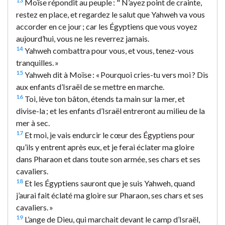
13
Moïse répondit au peuple : " N’ayez point de crainte,
restez en place, et regardez le salut que Yahweh va vous
accorder en ce jour ; car les Égyptiens que vous voyez
aujourd’hui, vous ne les reverrez jamais.
14
Yahweh combattra pour vous, et vous, tenez-vous
tranquilles. »
15
Yahweh dit à Moïse : « Pourquoi cries-tu vers moi ? Dis
aux enfants d’Israël de se mettre en marche.
16
Toi, lève ton bâton, étends ta main sur la mer, et
divise-la ; et les enfants d’Israël entreront au milieu de la
mer à sec.
17
Et moi, je vais endurcir le cœur des Égyptiens pour
qu’ils y entrent après eux, et je ferai éclater ma gloire
dans Pharaon et dans toute son armée, ses chars et ses
cavaliers.
18
Et les Égyptiens sauront que je suis Yahweh, quand
j’aurai fait éclaté ma gloire sur Pharaon, ses chars et ses
cavaliers. »
19
L’ange de Dieu, qui marchait devant le camp d’Israël,