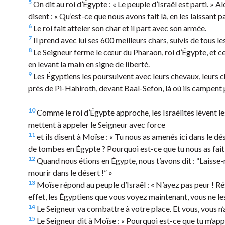
5
On dit au roi d’Égypte : « Le peuple d’Israël est parti. » Alo
disent : « Qu’est-ce que nous avons fait là, en les laissant p
6
Le roi fait atteler son char et il part avec son armée.
7
Il prend avec lui ses 600 meilleurs chars, suivis de tous l
8
Le Seigneur ferme le cœur du Pharaon, roi d’Égypte, et cel
en levant la main en signe de liberté.
9
Les Égyptiens les poursuivent avec leurs chevaux, leurs cha
près de Pi-Hahiroth, devant Baal-Sefon, là où ils campent 
10
Comme le roi d’Égypte approche, les Israélites lèvent les y
mettent à appeler le Seigneur avec force
11
et ils disent à Moïse : « Tu nous as amenés ici dans le dé
de tombes en Égypte ? Pourquoi est-ce que tu nous as fait 
12
Quand nous étions en Égypte, nous t’avons dit : “Laisse-
mourir dans le désert !” »
13
Moïse répond au peuple d’Israël : « N’ayez pas peur ! Ré
effet, les Égyptiens que vous voyez maintenant, vous ne les
14
Le Seigneur va combattre à votre place. Et vous, vous n’au
15
Le Seigneur dit à Moïse : « Pourquoi est-ce que tu m’app