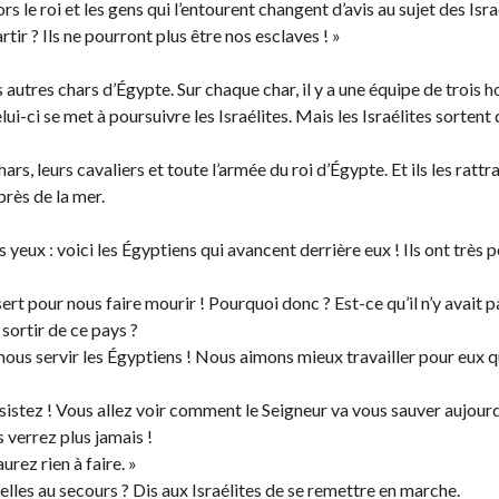
rs le roi et les gens qui l’entourent changent d’avis au sujet des Israé
artir ? Ils ne pourront plus être nos esclaves ! »
es autres chars d’Égypte. Sur chaque char, il y a une équipe de trois
ui-ci se met à poursuivre les Israélites. Mais les Israélites sortent
rs, leurs cavaliers et toute l’armée du roi d’Égypte. Et ils les rattr
près de la mer.
eux : voici les Égyptiens qui avancent derrière eux ! Ils ont très pe
sert pour nous faire mourir ! Pourquoi donc ? Est-ce qu’il n’y avait 
sortir de ce pays ?
nous servir les Égyptiens ! Nous aimons mieux travailler pour eux 
sistez ! Vous allez voir comment le Seigneur va vous sauver aujourd
 verrez plus jamais !
rez rien à faire. »
elles au secours ? Dis aux Israélites de se remettre en marche.