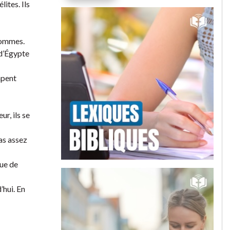
lites. Ils
 hommes.
 d’Égypte
apent
ur, ils se
pas assez
que de
’hui. En