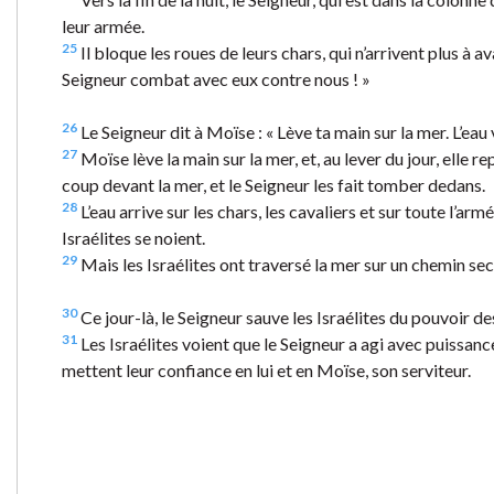
leur armée.
25
Il bloque les roues de leurs chars, qui n’arrivent plus à a
Seigneur combat avec eux contre nous ! »
26
Le Seigneur dit à Moïse : « Lève ta main sur la mer. L’eau v
27
Moïse lève la main sur la mer, et, au lever du jour, elle
coup devant la mer, et le Seigneur les fait tomber dedans.
28
L’eau arrive sur les chars, les cavaliers et sur toute l’ar
Israélites se noient.
29
Mais les Israélites ont traversé la mer sur un chemin sec
30
Ce jour-là, le Seigneur sauve les Israélites du pouvoir d
31
Les Israélites voient que le Seigneur a agi avec puissance
mettent leur confiance en lui et en Moïse, son serviteur.