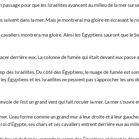
un passage pour que les Israélites avancent au milieu de la mer sur 
s suivent dans la mer. Mais je montrerai ma gloire en écrasant le ro
s cavaliers montrera ma gloire. Ainsi les Égyptiens sauront que le Se
lacer derrière eux. La colonne de fumée qui était devant eux passe 
amp des Israélites. Du côté des Égyptiens, le nuage de fumée est so
oi les Égyptiens et les Israélites ne peuvent pas s’approcher les uns d
voie de l’est un grand vent qui fait reculer la mer. La mer s’ouvre et 
 mer. L’eau forme comme un grand mur à leur droite et à leur gauche
roi d’Égypte, ses chars et ses cavaliers entrent derrière eux au mili
ne de feu et de fumée, regarde le camp des Égyptiens et il met le dés