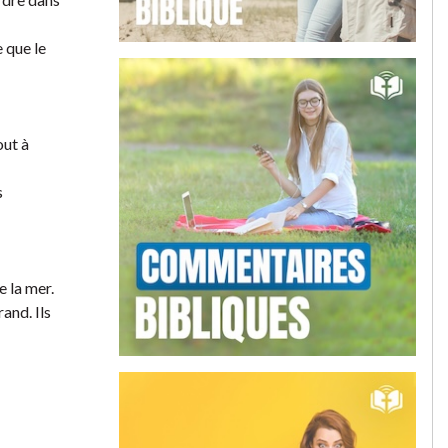
e que le
out à
s
e la mer.
and. Ils