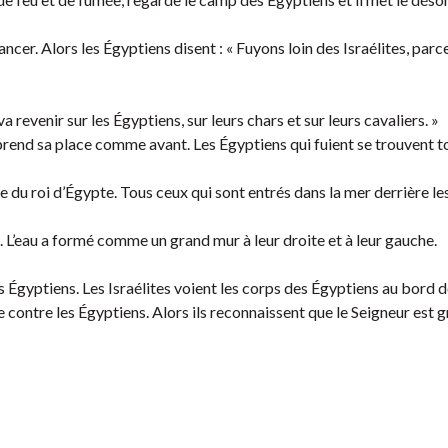
vancer. Alors les Égyptiens disent : « Fuyons loin des Israélites, parc
a revenir sur les Égyptiens, sur leurs chars et sur leurs cavaliers. »
 reprend sa place comme avant. Les Égyptiens qui fuient se trouvent t
mée du roi d’Égypte. Tous ceux qui sont entrés dans la mer derrière le
. L’eau a formé comme un grand mur à leur droite et à leur gauche.
es Égyptiens. Les Israélites voient les corps des Égyptiens au bord d
 contre les Égyptiens. Alors ils reconnaissent que le Seigneur est gr