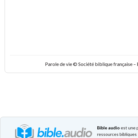
Parole de vie © Société biblique française –
Bible audio
est une p
ressources bibliques 