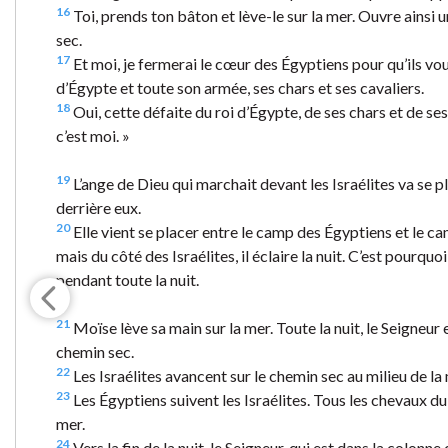
16
Toi, prends ton bâton et lève-le sur la mer. Ouvre ainsi 
sec.
17
Et moi, je fermerai le cœur des Égyptiens pour qu’ils vou
d’Égypte et toute son armée, ses chars et ses cavaliers.
18
Oui, cette défaite du roi d’Égypte, de ses chars et de se
c’est moi. »
19
L’ange de Dieu qui marchait devant les Israélites va se p
derrière eux.
20
Elle vient se placer entre le camp des Égyptiens et le c
mais du côté des Israélites, il éclaire la nuit. C’est pourqu
pendant toute la nuit.
21
Moïse lève sa main sur la mer. Toute la nuit, le Seigneur en
chemin sec.
22
Les Israélites avancent sur le chemin sec au milieu de la
23
Les Égyptiens suivent les Israélites. Tous les chevaux du 
mer.
24
Vers la fin de la nuit, le Seigneur, qui est dans la colon