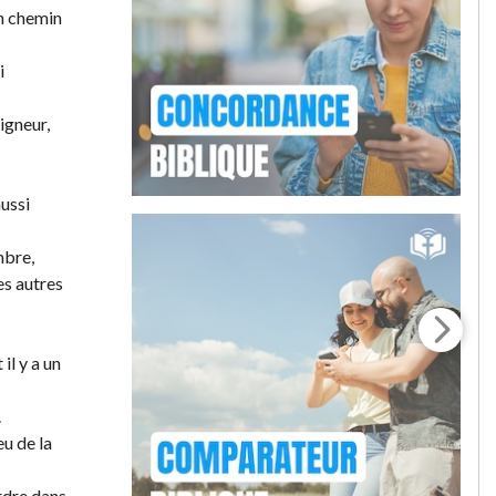
un chemin
i
igneur,
aussi
mbre,
es autres
il y a un
.
eu de la
ordre dans