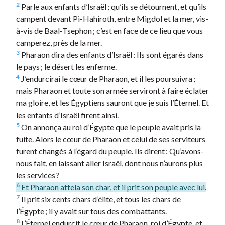
2
Parle aux enfants d’Israël ; qu’ils se détournent, et qu’ils
campent devant Pi-Hahiroth, entre Migdol et la mer, vis-
à-vis de Baal-Tsephon ; c’est en face de ce lieu que vous
camperez, près de la mer.
3
Pharaon dira des enfants d’Israël : Ils sont égarés dans
le pays ; le désert les enferme.
4
J’endurcirai le cœur de Pharaon, et il les poursuivra ;
mais Pharaon et toute son armée serviront à faire éclater
ma gloire, et les Égyptiens sauront que je suis l’Éternel. Et
les enfants d’Israël firent ainsi.
5
On annonça au roi d’Égypte que le peuple avait pris la
fuite. Alors le cœur de Pharaon et celui de ses serviteurs
furent changés à l’égard du peuple. Ils dirent : Qu’avons-
nous fait, en laissant aller Israël, dont nous n’aurons plus
les services ?
6
Et Pharaon attela son char, et il prit son peuple avec lui.
7
Il prit six cents chars d’élite, et tous les chars de
l’Égypte ; il y avait sur tous des combattants.
8
L’Éternel endurcit le cœur de Pharaon, roi d’Égypte, et