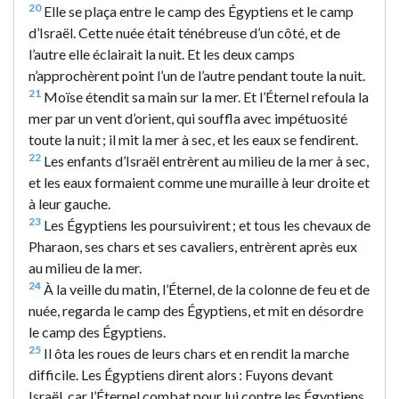
20
Elle se plaça entre le camp des Égyptiens et le camp
d’Israël. Cette nuée était ténébreuse d’un côté, et de
l’autre elle éclairait la nuit. Et les deux camps
n’approchèrent point l’un de l’autre pendant toute la nuit.
21
Moïse étendit sa main sur la mer. Et l’Éternel refoula la
mer par un vent d’orient, qui souffla avec impétuosité
toute la nuit ; il mit la mer à sec, et les eaux se fendirent.
22
Les enfants d’Israël entrèrent au milieu de la mer à sec,
et les eaux formaient comme une muraille à leur droite et
à leur gauche.
23
Les Égyptiens les poursuivirent ; et tous les chevaux de
Pharaon, ses chars et ses cavaliers, entrèrent après eux
au milieu de la mer.
24
À la veille du matin, l’Éternel, de la colonne de feu et de
nuée, regarda le camp des Égyptiens, et mit en désordre
le camp des Égyptiens.
25
Il ôta les roues de leurs chars et en rendit la marche
difficile. Les Égyptiens dirent alors : Fuyons devant
Israël, car l’Éternel combat pour lui contre les Égyptiens.