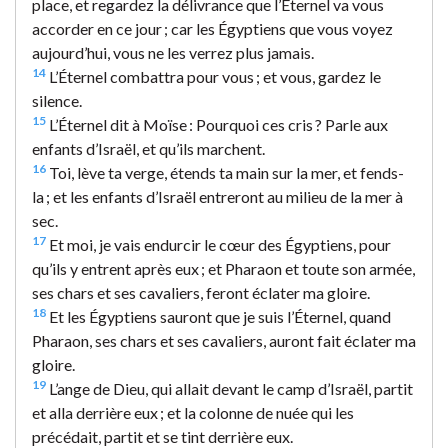
place, et regardez la délivrance que l’Éternel va vous
accorder en ce jour ; car les Égyptiens que vous voyez
aujourd’hui, vous ne les verrez plus jamais.
14
L’Éternel combattra pour vous ; et vous, gardez le
silence.
15
L’Éternel dit à Moïse : Pourquoi ces cris ? Parle aux
enfants d’Israël, et qu’ils marchent.
16
Toi, lève ta verge, étends ta main sur la mer, et fends-
la ; et les enfants d’Israël entreront au milieu de la mer à
sec.
17
Et moi, je vais endurcir le cœur des Égyptiens, pour
qu’ils y entrent après eux ; et Pharaon et toute son armée,
ses chars et ses cavaliers, feront éclater ma gloire.
18
Et les Égyptiens sauront que je suis l’Éternel, quand
Pharaon, ses chars et ses cavaliers, auront fait éclater ma
gloire.
19
L’ange de Dieu, qui allait devant le camp d’Israël, partit
et alla derrière eux ; et la colonne de nuée qui les
précédait, partit et se tint derrière eux.