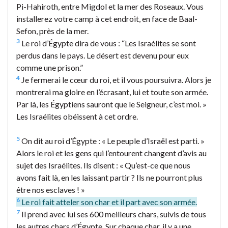
Pi-Hahiroth, entre Migdol et la mer des Roseaux. Vous
installerez votre camp à cet endroit, en face de Baal-
Sefon, près de la mer.
3
Le roi d’Égypte dira de vous : “Les Israélites se sont
perdus dans le pays. Le désert est devenu pour eux
comme une prison.”
4
Je fermerai le cœur du roi, et il vous poursuivra. Alors je
montrerai ma gloire en l’écrasant, lui et toute son armée.
Par là, les Égyptiens sauront que le Seigneur, c’est moi. »
Les Israélites obéissent à cet ordre.
5
On dit au roi d’Égypte : « Le peuple d’Israël est parti. »
Alors le roi et les gens qui l’entourent changent d’avis au
sujet des Israélites. Ils disent : « Qu’est-ce que nous
avons fait là, en les laissant partir ? Ils ne pourront plus
être nos esclaves ! »
6
Le roi fait atteler son char et il part avec son armée.
7
Il prend avec lui ses 600 meilleurs chars, suivis de tous
les autres chars d’Égypte. Sur chaque char, il y a une