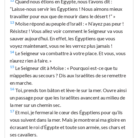
12
Quand nous étions en Égypte, nous t’avons dit :
“Laisse-nous servir les Égyptiens ! Nous aimons mieux
travailler pour eux que de mourir dans le désert !” »
13
Moïse répond au peuple d’Israël : « N’ayez pas peur !
Résistez ! Vous allez voir comment le Seigneur va vous
sauver aujourd’hui. En effet, les Égyptiens que vous
voyez maintenant, vous ne les verrez plus jamais !
14
Le Seigneur va combattre à votre place. Et vous, vous
n’aurez rien à faire. »
15
Le Seigneur dit à Moïse : « Pourquoi est-ce que tu
m’appelles au secours ? Dis aux Israélites de se remettre
en marche.
16
Toi, prends ton bâton et lève-le sur la mer. Ouvre ainsi
un passage pour que les Israélites avancent au milieu de
la mer sur un chemin sec.
17
Et moi, je fermerai le cœur des Égyptiens pour qu’ils
vous suivent dans la mer. Mais je montrerai ma gloire en
écrasant le roi d’Égypte et toute son armée, ses chars et
ses cavaliers.