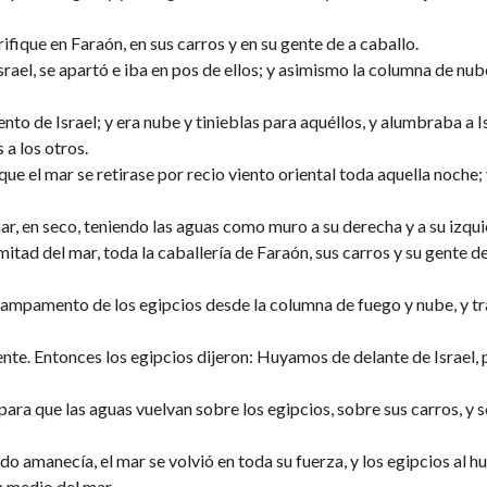
fique en Faraón, en sus carros y en su gente de a caballo.
rael, se apartó e iba en pos de ellos; y asimismo la columna de nub
o de Israel; y era nube y tinieblas para aquéllos, y alumbraba a I
 a los otros.
e el mar se retirase por recio viento oriental toda aquella noche; 
ar, en seco, teniendo las aguas como muro a su derecha y a su izqui
mitad del mar, toda la caballería de Faraón, sus carros y su gente de
 campamento de los egipcios desde la columna de fuego y nube, y t
ente. Entonces los egipcios dijeron: Huyamos de delante de Israel,
ara que las aguas vuelvan sobre los egipcios, sobre sus carros, y 
amanecía, el mar se volvió en toda su fuerza, y los egipcios al hu
n medio del mar.