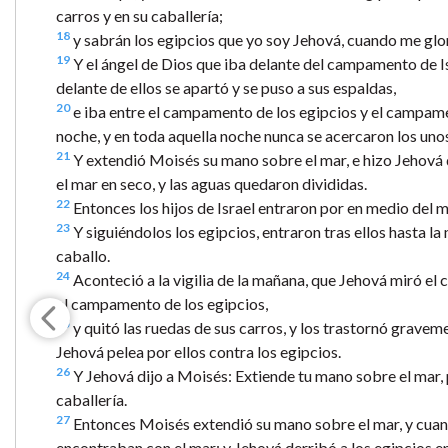
carros y en su caballería;
18
y sabrán los egipcios que yo soy Jehová, cuando me glori
19
Y el ángel de Dios que iba delante del campamento de Is
delante de ellos se apartó y se puso a sus espaldas,
20
e iba entre el campamento de los egipcios y el campament
noche, y en toda aquella noche nunca se acercaron los unos
21
Y extendió Moisés su mano sobre el mar, e hizo Jehová qu
el mar en seco, y las aguas quedaron divididas.
22
Entonces los hijos de Israel entraron por en medio del m
23
Y siguiéndolos los egipcios, entraron tras ellos hasta la 
caballo.
24
Aconteció a la vigilia de la mañana, que Jehová miró el
el campamento de los egipcios,
25
y quitó las ruedas de sus carros, y los trastornó gravem
Jehová pelea por ellos contra los egipcios.
26
Y Jehová dijo a Moisés: Extiende tu mano sobre el mar, p
caballería.
27
Entonces Moisés extendió su mano sobre el mar, y cuando 
encontraban con el mar; y Jehová derribó a los egipcios e