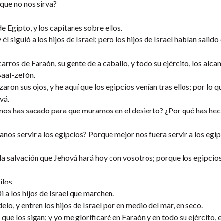
que no nos sirva?
e Egipto, y los capitanes sobre ellos.
l siguió a los hijos de Israel; pero los hijos de Israel habían salid
carros de Faraón, su gente de a caballo, y todo su ejército, los alca
Baal-zefón.
ron sus ojos, y he aquí que los egipcios venían tras ellos; por lo q
vá.
 nos has sacado para que muramos en el desierto? ¿Por qué has hec
nos servir a los egipcios? Porque mejor nos fuera servir a los egip
 la salvación que Jehová hará hoy con vosotros; porque los egipcio
ilos.
 a los hijos de Israel que marchen.
delo, y entren los hijos de Israel por en medio del mar, en seco.
que los sigan; y yo me glorificaré en Faraón y en todo su ejército, 