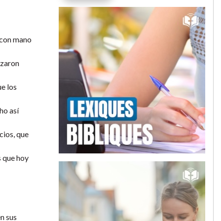
o con mano
nzaron
ue los
ho así
cios, que
s que hoy
en sus