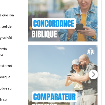
e que iba
srael de
y volvió
erda.
 a
rastornó
 porque
sobre su
ir se