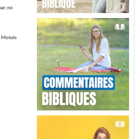
mar; no
a Moisés