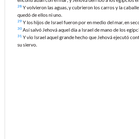
28
Y volvieron las aguas, y cubrieron los carros y la caballe
quedó de ellos ni uno.
29
Y los hijos de Israel fueron por en medio del mar, en sec
30
Así salvó Jehová aquel día a Israel de mano de los egipcio
31
Y vio Israel aquel grande hecho que Jehová ejecutó cont
su siervo.