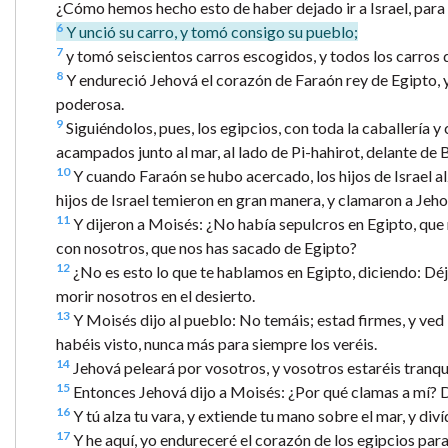
¿Cómo hemos hecho esto de haber dejado ir a Israel, para 
6
Y unció su carro, y tomó consigo su pueblo;
7
y tomó seiscientos carros escogidos, y todos los carros d
8
Y endureció Jehová el corazón de Faraón rey de Egipto, y é
poderosa.
9
Siguiéndolos, pues, los egipcios, con toda la caballería y 
acampados junto al mar, al lado de Pi-hahirot, delante de 
10
Y cuando Faraón se hubo acercado, los hijos de Israel alza
hijos de Israel temieron en gran manera, y clamaron a Jeho
11
Y dijeron a Moisés: ¿No había sepulcros en Egipto, que
con nosotros, que nos has sacado de Egipto?
12
¿No es esto lo que te hablamos en Egipto, diciendo: Déja
morir nosotros en el desierto.
13
Y Moisés dijo al pueblo: No temáis; estad firmes, y ved
habéis visto, nunca más para siempre los veréis.
14
Jehová peleará por vosotros, y vosotros estaréis tranqu
15
Entonces Jehová dijo a Moisés: ¿Por qué clamas a mí? Di
16
Y tú alza tu vara, y extiende tu mano sobre el mar, y diví
17
Y he aquí, yo endureceré el corazón de los egipcios para 