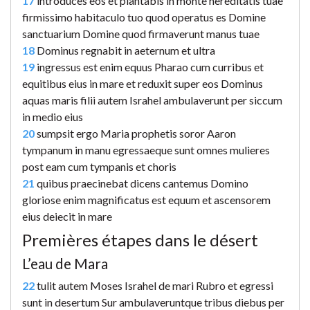
17
introduces eos et plantabis in monte hereditatis tuae
firmissimo habitaculo tuo quod operatus es Domine
sanctuarium Domine quod firmaverunt manus tuae
18
Dominus regnabit in aeternum et ultra
19
ingressus est enim equus Pharao cum curribus et
equitibus eius in mare et reduxit super eos Dominus
aquas maris filii autem Israhel ambulaverunt per siccum
in medio eius
20
sumpsit ergo Maria prophetis soror Aaron
tympanum in manu egressaeque sunt omnes mulieres
post eam cum tympanis et choris
21
quibus praecinebat dicens cantemus Domino
gloriose enim magnificatus est equum et ascensorem
eius deiecit in mare
Premières étapes dans le désert
L’eau de Mara
22
tulit autem Moses Israhel de mari Rubro et egressi
sunt in desertum Sur ambulaveruntque tribus diebus per