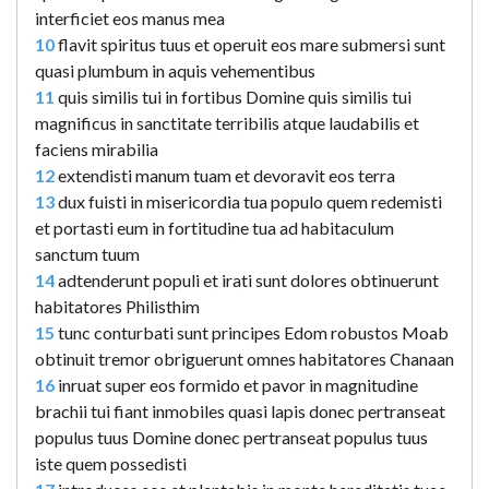
interficiet eos manus mea
10
flavit spiritus tuus et operuit eos mare submersi sunt
quasi plumbum in aquis vehementibus
11
quis similis tui in fortibus Domine quis similis tui
magnificus in sanctitate terribilis atque laudabilis et
faciens mirabilia
12
extendisti manum tuam et devoravit eos terra
13
dux fuisti in misericordia tua populo quem redemisti
et portasti eum in fortitudine tua ad habitaculum
sanctum tuum
14
adtenderunt populi et irati sunt dolores obtinuerunt
habitatores Philisthim
15
tunc conturbati sunt principes Edom robustos Moab
obtinuit tremor obriguerunt omnes habitatores Chanaan
16
inruat super eos formido et pavor in magnitudine
brachii tui fiant inmobiles quasi lapis donec pertranseat
populus tuus Domine donec pertranseat populus tuus
iste quem possedisti