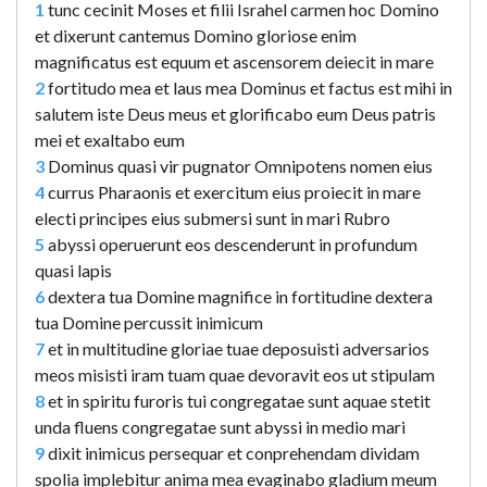
1
tunc cecinit Moses et filii Israhel carmen hoc Domino
et dixerunt cantemus Domino gloriose enim
magnificatus est equum et ascensorem deiecit in mare
2
fortitudo mea et laus mea Dominus et factus est mihi in
salutem iste Deus meus et glorificabo eum Deus patris
mei et exaltabo eum
3
Dominus quasi vir pugnator Omnipotens nomen eius
4
currus Pharaonis et exercitum eius proiecit in mare
electi principes eius submersi sunt in mari Rubro
5
abyssi operuerunt eos descenderunt in profundum
quasi lapis
6
dextera tua Domine magnifice in fortitudine dextera
tua Domine percussit inimicum
7
et in multitudine gloriae tuae deposuisti adversarios
meos misisti iram tuam quae devoravit eos ut stipulam
8
et in spiritu furoris tui congregatae sunt aquae stetit
unda fluens congregatae sunt abyssi in medio mari
9
dixit inimicus persequar et conprehendam dividam
spolia implebitur anima mea evaginabo gladium meum