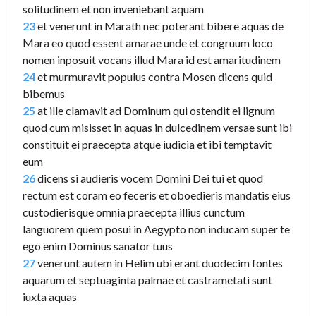
solitudinem et non inveniebant aquam
23
et venerunt in Marath nec poterant bibere aquas de
Mara eo quod essent amarae unde et congruum loco
nomen inposuit vocans illud Mara id est amaritudinem
24
et murmuravit populus contra Mosen dicens quid
bibemus
25
at ille clamavit ad Dominum qui ostendit ei lignum
quod cum misisset in aquas in dulcedinem versae sunt ibi
constituit ei praecepta atque iudicia et ibi temptavit
eum
26
dicens si audieris vocem Domini Dei tui et quod
rectum est coram eo feceris et oboedieris mandatis eius
custodierisque omnia praecepta illius cunctum
languorem quem posui in Aegypto non inducam super te
ego enim Dominus sanator tuus
27
venerunt autem in Helim ubi erant duodecim fontes
aquarum et septuaginta palmae et castrametati sunt
iuxta aquas