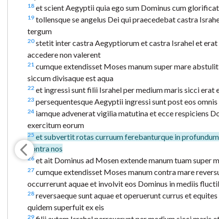
18
et scient Aegyptii quia ego sum Dominus cum glorificatus
19
tollensque se angelus Dei qui praecedebat castra Israhe
tergum
20
stetit inter castra Aegyptiorum et castra Israhel et er
accedere non valerent
21
cumque extendisset Moses manum super mare abstulit ill
siccum divisaque est aqua
22
et ingressi sunt filii Israhel per medium maris sicci era
23
persequentesque Aegyptii ingressi sunt post eos omnis 
24
iamque advenerat vigilia matutina et ecce respiciens D
exercitum eorum
25
et subvertit rotas curruum ferebanturque in profundum
contra nos
26
et ait Dominus ad Mosen extende manum tuam super mar
27
cumque extendisset Moses manum contra mare reversum
occurrerunt aquae et involvit eos Dominus in mediis fluct
28
reversaeque sunt aquae et operuerunt currus et equites 
quidem superfuit ex eis
29
filii autem Israhel perrexerunt per medium sicci maris et 