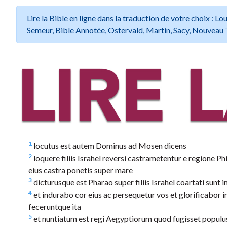
Lire la Bible en ligne dans la traduction de votre choix :
Semeur, Bible Annotée, Ostervald, Martin, Sacy, Nouveau 
1
locutus est autem Dominus ad Mosen dicens
2
loquere filiis Israhel reversi castrametentur e regione 
eius castra ponetis super mare
3
dicturusque est Pharao super filiis Israhel coartati sunt 
4
et indurabo cor eius ac persequetur vos et glorificabor 
feceruntque ita
5
et nuntiatum est regi Aegyptiorum quod fugisset populu