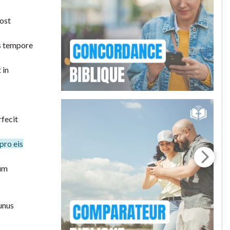
post
is tempore
 in
rfecit
pro eis
rum
unus