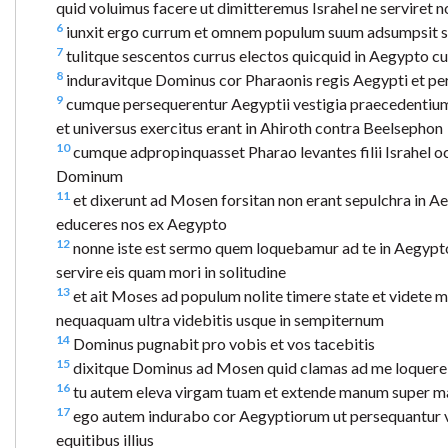
quid voluimus facere ut dimitteremus Israhel ne serviret n
6
iunxit ergo currum et omnem populum suum adsumpsit 
7
tulitque sescentos currus electos quicquid in Aegypto cu
8
induravitque Dominus cor Pharaonis regis Aegypti et persec
9
cumque persequerentur Aegyptii vestigia praecedentium 
et universus exercitus erant in Ahiroth contra Beelsephon
10
cumque adpropinquasset Pharao levantes filii Israhel o
Dominum
11
et dixerunt ad Mosen forsitan non erant sepulchra in Aeg
educeres nos ex Aegypto
12
nonne iste est sermo quem loquebamur ad te in Aegypto
servire eis quam mori in solitudine
13
et ait Moses ad populum nolite timere state et videte 
nequaquam ultra videbitis usque in sempiternum
14
Dominus pugnabit pro vobis et vos tacebitis
15
dixitque Dominus ad Mosen quid clamas ad me loquere fil
16
tu autem eleva virgam tuam et extende manum super mare e
17
ego autem indurabo cor Aegyptiorum ut persequantur vos 
equitibus illius