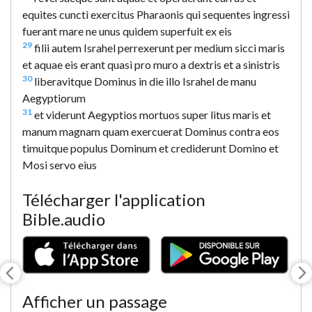
equites cuncti exercitus Pharaonis qui sequentes ingressi
fuerant mare ne unus quidem superfuit ex eis
29
filii autem Israhel perrexerunt per medium sicci maris
et aquae eis erant quasi pro muro a dextris et a sinistris
30
liberavitque Dominus in die illo Israhel de manu
Aegyptiorum
31
et viderunt Aegyptios mortuos super litus maris et
manum magnam quam exercuerat Dominus contra eos
timuitque populus Dominum et crediderunt Domino et
Mosi servo eius
Télécharger l'application
Bible.audio
Afficher un passage