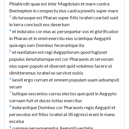
Phiahiroth quae est inter Magdolum et mare contra
Beelsephon in conspectu eius castra ponetis super mare
3
dicturusque est Pharao super filiis Israhel coartati sunt
in terra conclusit eos desertum
4
et indurabo cor eius ac persequetur vos et glorificabor
in Pharao et in omni exercitu eius scientque Aegyptii
quia ego sum Dominus feceruntque ita
5
et nuntiatum est regi Aegyptiorum quod fugisset
populus inmutatumque est cor Pharaonis et servorum
eius super populo et dixerunt quid voluimus facere ut
dimitteremus Israhel ne serviret nobis
6
iunxit ergo currum et omnem populum suum adsumpsit
secum
7
tulitque sescentos currus electos quicquid in Aegypto
curruum fuit et duces totius exercitus
8
induravitque Dominus cor Pharaonis regis Aegypti et
persecutus est filios Israhel at illi egressi erant in manu
excelsa
9
cumque persequerentur Aegyptii vestigia