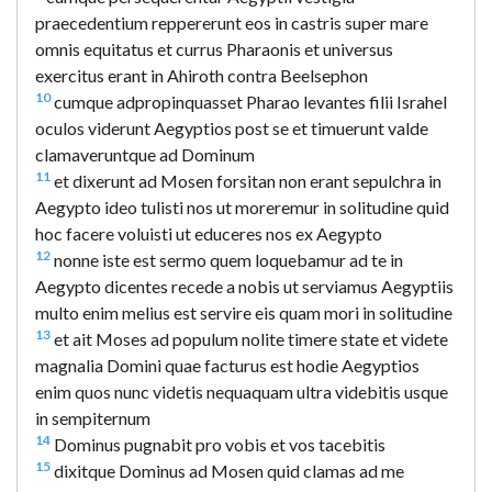
praecedentium reppererunt eos in castris super mare
omnis equitatus et currus Pharaonis et universus
exercitus erant in Ahiroth contra Beelsephon
10
cumque adpropinquasset Pharao levantes filii Israhel
oculos viderunt Aegyptios post se et timuerunt valde
clamaveruntque ad Dominum
11
et dixerunt ad Mosen forsitan non erant sepulchra in
Aegypto ideo tulisti nos ut moreremur in solitudine quid
hoc facere voluisti ut educeres nos ex Aegypto
12
nonne iste est sermo quem loquebamur ad te in
Aegypto dicentes recede a nobis ut serviamus Aegyptiis
multo enim melius est servire eis quam mori in solitudine
13
et ait Moses ad populum nolite timere state et videte
magnalia Domini quae facturus est hodie Aegyptios
enim quos nunc videtis nequaquam ultra videbitis usque
in sempiternum
14
Dominus pugnabit pro vobis et vos tacebitis
15
dixitque Dominus ad Mosen quid clamas ad me