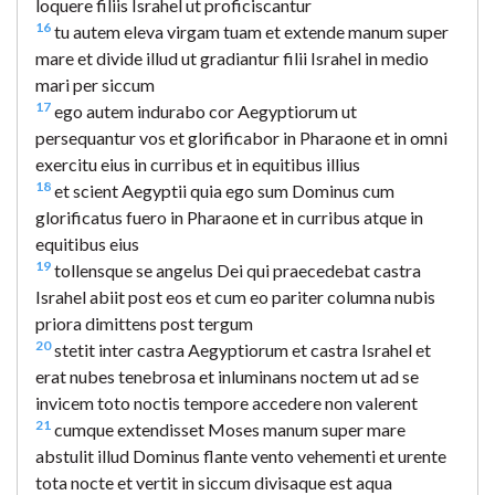
loquere filiis Israhel ut proficiscantur
16
tu autem eleva virgam tuam et extende manum super
mare et divide illud ut gradiantur filii Israhel in medio
mari per siccum
17
ego autem indurabo cor Aegyptiorum ut
persequantur vos et glorificabor in Pharaone et in omni
exercitu eius in curribus et in equitibus illius
18
et scient Aegyptii quia ego sum Dominus cum
glorificatus fuero in Pharaone et in curribus atque in
equitibus eius
19
tollensque se angelus Dei qui praecedebat castra
Israhel abiit post eos et cum eo pariter columna nubis
priora dimittens post tergum
20
stetit inter castra Aegyptiorum et castra Israhel et
erat nubes tenebrosa et inluminans noctem ut ad se
invicem toto noctis tempore accedere non valerent
21
cumque extendisset Moses manum super mare
abstulit illud Dominus flante vento vehementi et urente
tota nocte et vertit in siccum divisaque est aqua