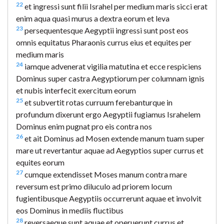
22
et ingressi sunt filii Israhel per medium maris sicci erat
enim aqua quasi murus a dextra eorum et leva
23
persequentesque Aegyptii ingressi sunt post eos
omnis equitatus Pharaonis currus eius et equites per
medium maris
24
iamque advenerat vigilia matutina et ecce respiciens
Dominus super castra Aegyptiorum per columnam ignis
et nubis interfecit exercitum eorum
25
et subvertit rotas curruum ferebanturque in
profundum dixerunt ergo Aegyptii fugiamus Israhelem
Dominus enim pugnat pro eis contra nos
26
et ait Dominus ad Mosen extende manum tuam super
mare ut revertantur aquae ad Aegyptios super currus et
equites eorum
27
cumque extendisset Moses manum contra mare
reversum est primo diluculo ad priorem locum
fugientibusque Aegyptiis occurrerunt aquae et involvit
eos Dominus in mediis fluctibus
28
reversaeque sunt aquae et operuerunt currus et