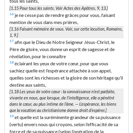
tous les saints,
[1.15
Pour tous les saints.
Voir Actes des Apôtres, 9, 13.]
16
je ne cesse pas de rendre grâces pour vous, faisant
mention de vous dans mes prières,
[1.16
Faisant mémoire de vous.
Voir, sur cette locution, Romains,
1, 9.]
17
afin que le Dieu de Notre Seigneur Jésus-Christ, le
Père de gloire, vous donne un esprit de sagesse et de
révélation, pour le connaître
18
éclairant les yeux de votre cœur, pour que vous
sachiez quelle est l’espérance attachée à son appel,
quelles sont les richesses et la gloire de son héritage qu’il
destine aux saints,
[1.18
Les yeux de votre cœur
: la connaissance n’est parfaite,
vivante en nous, que lorsque, de l’intelligence, elle a pénétré
dans le cœur, au plus intime de l’âme. —
L’espérance
, les biens
que la vocation au christianisme donne droit d’espérer.]
19
et quelle est la suréminente grandeur de sa puissance
(vertu) envers nous qui croyons, selon l’efficacité de sa
force et de sa puissance (selon l’opération de la